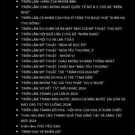
TRIỂN LÃM +SINH CỦA NHÓM 888+
TRIỂN LÃM CHÀO MỪNG NGÀY QUỐC TẾ NỮ 8-3. CHỦ ĐỀ "MIỀN
NHỚ"
TRIỂN LÃM CÁ NHÂN CỦA HOẠ SĨ TRẦN THỊ NGỌC HUỆ "XUÂN HẠ
THU ĐÔNG"
TRIỂN LÃM DU XUÂN VÀ RA MẮT BĐH CLB MỸ THUẬT THỦ ĐỨC
TRIỂN LÃM HỘI NGỘ LẦN 2 CHỦ ĐỀ "NHÂN DẠNG"
TRIỂN LÃM HỘI TỤ VÀ LAN TOẢ 5
TRIỂN LÃM MỸ THUẬT "MÙA HÈ RỰC RỠ"
TRIỂN LÃM MỸ THUẬT "MÙA YÊU THƯƠNG 2"
TRIỂN LÃM MỸ THUẬT - NHÓM 5+
TRIỂN LÃM MỸ THUẬT CHÀO MỪNG 50 NĂM THỐNG NHẤT
TRIỂN LÃM MỸ THUẬT THIẾU NHI "MÀU YÊU THƯƠNG"
TRIỂN LÃM MỸ THUẬT TRẺ "TRĂM HOA ĐUA NỞ"
TRIỂN LÃM NHÓM 03 HOẠ SĨ TRẺ "TAM DIỆN"
TRIỂN LÃM NHÓM TÁC GIẢ THƯ PHÁP "DU Ư NGHỆ"
TRIỂN LÃM SƠ KẾT TST ĐIÊU KHẮC 2024
TRIỂN LÃM TRANH LỤA LẦN III-2024
TRIỂN LÃM TRANH MÀU NƯỚC 2024 (CLB MÀU NƯỚC SÀI GÒN VÀ
BÁO CÁO TST PÙ LUÔNG 2024)
TRIỂN LÃM TRANH ĐỒ HOẠ - HỘI HOẠ CỦA HOẠ SĨ XUÂN CHIỂU
Triển lãm BÁO CÁO THÀNH QUẢ TRẠI SÁNG TÁC VÀ SÁNG TÁC
MỚI 2024
triển lãm THÚ TIÊU DAO
TRÌNH DẠY VẼ NHÂN VẬT