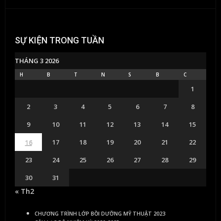
SỰ KIỆN TRONG TUẦN
THÁNG 3 2026
H
B
T
N
S
B
C
1
2
3
4
5
6
7
8
9
10
11
12
13
14
15
16
17
18
19
20
21
22
23
24
25
26
27
28
29
30
31
« Th2
CHƯƠNG TRÌNH LỚP BỒI DƯỠNG MỸ THUẬT 2023