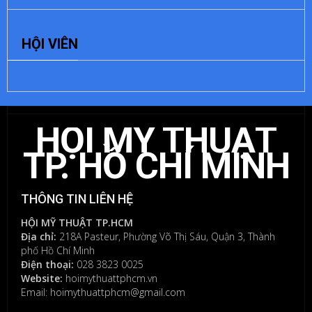
ĐỂ
HỘI VIÊN
LẠI
MỘT
BÌNH
LUẬN
HỘI MỸ THUẬT
Bạn
phải
TP. HỒ CHÍ MINH
đăng
nhập
để
THÔNG TIN LIÊN HỆ
gửi
bình
HỘI MỸ THUẬT TP.HCM
luận.
Địa chỉ:
218A Pasteur, Phường Võ Thị Sáu, Quận 3, Thành
phố Hồ Chí Minh
Điện thoại:
028 3823 0025
Website:
hoimythuattphcm.vn
Email: hoimythuattphcm@gmail.com