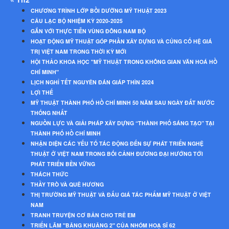
CHƯƠNG TRÌNH LỚP BỒI DƯỠNG MỸ THUẬT 2023
CÂU LẠC BỘ NHIỆM KỲ 2020-2025
GẮN VỚI THỰC TIỄN VÙNG ĐÔNG NAM BỘ
HOẠT ĐỘNG MỸ THUẬT GÓP PHẦN XÂY DỰNG VÀ CỦNG CỐ HỆ GIÁ
TRỊ VIỆT NAM TRONG THỜI KỲ MỚI
HỘI THẢO KHOA HỌC "MỸ THUẬT TRONG KHÔNG GIAN VĂN HOÁ HỒ
CHÍ MINH"
LỊCH NGHỈ TẾT NGUYÊN ĐÁN GIÁP THÌN 2024
LỢI THẾ
MỸ THUẬT THÀNH PHỐ HỒ CHÍ MINH 50 NĂM SAU NGÀY ĐẤT NƯỚC
THỐNG NHẤT
NGUỒN LỰC VÀ GIẢI PHÁP XÂY DỰNG “THÀNH PHỐ SÁNG TẠO” TẠI
THÀNH PHỐ HỒ CHÍ MINH
NHẬN DIỆN CÁC YẾU TỐ TÁC ĐỘNG ĐẾN SỰ PHÁT TRIỂN NGHỆ
THUẬT Ở VIỆT NAM TRONG BỐI CẢNH ĐƯƠNG ĐẠI HƯỚNG TỚI
PHÁT TRIỂN BỀN VỮNG
THÁCH THỨC
THẦY TRÒ VÀ QUÊ HƯƠNG
THỊ TRƯỜNG MỸ THUẬT VÀ ĐẤU GIÁ TÁC PHẨM MỸ THUẬT Ở VIỆT
NAM
TRANH TRUYỆN CƠ BẢN CHO TRẺ EM
TRIỂN LÃM "BÂNG KHUÂNG 2" CỦA NHÓM HOẠ SĨ 62