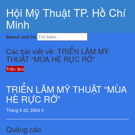
Hội Mỹ Thuật TP. Hồ Chí
Minh
Search and hit
Các bài viết về: TRIỂN LÃM MỸ
THUẬT “MÙA HÈ RỰC RỠ”
Triển lãm
TRIỂN LÃM MỸ THUẬT “MÙA
HÈ RỰC RỠ”
Tháng 5 22, 2024
0
Quảng cáo