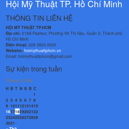
Hội Mỹ Thuật TP. Hồ Chí Minh
THÔNG TIN LIÊN HỆ
HỘI MỸ THUẬT TP.HCM
Địa chỉ:
218A Pasteur, Phường Võ Thị Sáu, Quận 3, Thành phố
Hồ Chí Minh
Điện thoại:
028 3823 0025
Website:
hoimythuattphcm.vn
Email: hoimythuattphcm@gmail.com
Sự kiện trong tuần
Tháng 3 2026
H
B
T
N
S
B
C
1
2
3
4
5
6
7
8
9
10
11
12
13
14
15
16
17
18
19
20
21
22
23
24
25
26
27
28
29
30
31
« Th2