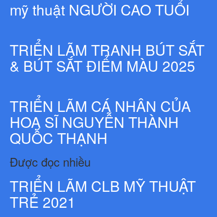
mỹ thuật NGƯỜI CAO TUỔI
TRIỂN LÃM TRANH BÚT SẮT
& BÚT SẮT ĐIỂM MÀU 2025
TRIỂN LÃM CÁ NHÂN CỦA
HOẠ SĨ NGUYỄN THÀNH
QUỐC THẠNH
Được đọc nhiều
TRIỂN LÃM CLB MỸ THUẬT
TRẺ 2021