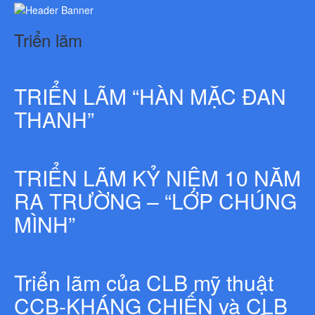
Triển lãm
TRIỂN LÃM “HÀN MẶC ĐAN
THANH”
TRIỂN LÃM KỶ NIỆM 10 NĂM
RA TRƯỜNG – “LỚP CHÚNG
MÌNH”
Triển lãm của CLB mỹ thuật
CCB-KHÁNG CHIẾN và CLB