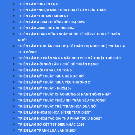
TRIỂN LÃM "DUYÊN LỤA"
TRIỂN LÃM "NHIỆM MÀU" CỦA HOẠ SĨ LÂM SƠN THÂN
TRIỂN LÃM "THE MNT MOMENT"
TRIỂN LÃM & GIẢI THƯỞNG ĐỒ HOẠ 2024
TRIỂN LÃM +SINH CỦA NHÓM 888+
TRIỂN LÃM CHÀO MỪNG NGÀY QUỐC TẾ NỮ 8-3. CHỦ ĐỀ "MIỀN
NHỚ"
TRIỂN LÃM CÁ NHÂN CỦA HOẠ SĨ TRẦN THỊ NGỌC HUỆ "XUÂN HẠ
THU ĐÔNG"
TRIỂN LÃM DU XUÂN VÀ RA MẮT BĐH CLB MỸ THUẬT THỦ ĐỨC
TRIỂN LÃM HỘI NGỘ LẦN 2 CHỦ ĐỀ "NHÂN DẠNG"
TRIỂN LÃM HỘI TỤ VÀ LAN TOẢ 5
TRIỂN LÃM MỸ THUẬT "MÙA HÈ RỰC RỠ"
TRIỂN LÃM MỸ THUẬT "MÙA YÊU THƯƠNG 2"
TRIỂN LÃM MỸ THUẬT - NHÓM 5+
TRIỂN LÃM MỸ THUẬT CHÀO MỪNG 50 NĂM THỐNG NHẤT
TRIỂN LÃM MỸ THUẬT THIẾU NHI "MÀU YÊU THƯƠNG"
TRIỂN LÃM MỸ THUẬT TRẺ "TRĂM HOA ĐUA NỞ"
TRIỂN LÃM NHÓM 03 HOẠ SĨ TRẺ "TAM DIỆN"
TRIỂN LÃM NHÓM TÁC GIẢ THƯ PHÁP "DU Ư NGHỆ"
TRIỂN LÃM SƠ KẾT TST ĐIÊU KHẮC 2024
TRIỂN LÃM TRANH LỤA LẦN III-2024