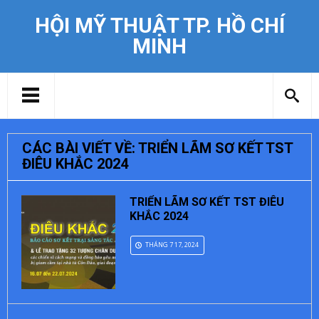
HỘI MỸ THUẬT TP. HỒ CHÍ
MINH
CÁC BÀI VIẾT VỀ: TRIỂN LÃM SƠ KẾT TST
ĐIÊU KHẮC 2024
TRIỂN LÃM SƠ KẾT TST ĐIÊU
KHẮC 2024
THÁNG 7 17, 2024