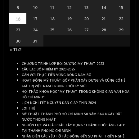
9
10
11
12
13
14
15
16
17
18
19
20
21
22
23
24
25
26
27
28
29
30
31
« Th2
CHƯƠNG TRÌNH LỚP BỒI DƯỠNG MỸ THUẬT 2023
CÂU LẠC BỘ NHIỆM KỲ 2020-2025
GẮN VỚI THỰC TIỄN VÙNG ĐÔNG NAM BỘ
HOẠT ĐỘNG MỸ THUẬT GÓP PHẦN XÂY DỰNG VÀ CỦNG CỐ HỆ
GIÁ TRỊ VIỆT NAM TRONG THỜI KỲ MỚI
HỘI THẢO KHOA HỌC "MỸ THUẬT TRONG KHÔNG GIAN VĂN HOÁ
HỒ CHÍ MINH"
LỊCH NGHỈ TẾT NGUYÊN ĐÁN GIÁP THÌN 2024
LỢI THẾ
MỸ THUẬT THÀNH PHỐ HỒ CHÍ MINH 50 NĂM SAU NGÀY ĐẤT
NƯỚC THỐNG NHẤT
NGUỒN LỰC VÀ GIẢI PHÁP XÂY DỰNG “THÀNH PHỐ SÁNG TẠO”
TẠI THÀNH PHỐ HỒ CHÍ MINH
NHẬN DIỆN CÁC YẾU TỐ TÁC ĐỘNG ĐẾN SỰ PHÁT TRIỂN NGHỆ