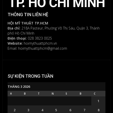
TP. HỒ CHÍ MINH
THÔNG TIN LIÊN HỆ
HỘI MỸ THUẬT TP.HCM
Địa chỉ:
218A Pasteur, Phường Võ Thị Sáu, Quận 3, Thành
phố Hồ Chí Minh
Điện thoại:
028 3823 0025
Website:
hoimythuattphcm.vn
Email: hoimythuattphcm@gmail.com
SỰ KIỆN TRONG TUẦN
THÁNG 3 2026
H
B
T
N
S
B
C
1
2
3
4
5
6
7
8