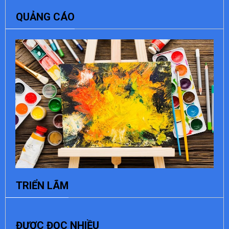
QUẢNG CÁO
TRIỂN LÃM
ĐƯỢC ĐỌC NHIỀU