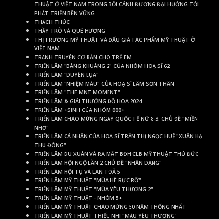
THUẬT Ở VIỆT NAM TRONG BỐI CẢNH ĐƯƠNG ĐẠI HƯỚNG TỚI
PHÁT TRIỂN BỀN VỮNG
THÁCH THỨC
THẦY TRÒ VÀ QUÊ HƯƠNG
THỊ TRƯỜNG MỸ THUẬT VÀ ĐẤU GIÁ TÁC PHẨM MỸ THUẬT Ở
VIỆT NAM
TRANH TRUYỆN CƠ BẢN CHO TRẺ EM
TRIỂN LÃM "BÂNG KHUÂNG 2" CỦA NHÓM HOẠ SĨ 62
TRIỂN LÃM "DUYÊN LỤA"
TRIỂN LÃM "NHIỆM MÀU" CỦA HOẠ SĨ LÂM SƠN THÂN
TRIỂN LÃM "THE MNT MOMENT"
TRIỂN LÃM & GIẢI THƯỞNG ĐỒ HOẠ 2024
TRIỂN LÃM +SINH CỦA NHÓM 888+
TRIỂN LÃM CHÀO MỪNG NGÀY QUỐC TẾ NỮ 8-3. CHỦ ĐỀ "MIỀN
NHỚ"
TRIỂN LÃM CÁ NHÂN CỦA HOẠ SĨ TRẦN THỊ NGỌC HUỆ "XUÂN HẠ
THU ĐÔNG"
TRIỂN LÃM DU XUÂN VÀ RA MẮT BĐH CLB MỸ THUẬT THỦ ĐỨC
TRIỂN LÃM HỘI NGỘ LẦN 2 CHỦ ĐỀ "NHÂN DẠNG"
TRIỂN LÃM HỘI TỤ VÀ LAN TOẢ 5
TRIỂN LÃM MỸ THUẬT "MÙA HÈ RỰC RỠ"
TRIỂN LÃM MỸ THUẬT "MÙA YÊU THƯƠNG 2"
TRIỂN LÃM MỸ THUẬT - NHÓM 5+
TRIỂN LÃM MỸ THUẬT CHÀO MỪNG 50 NĂM THỐNG NHẤT
TRIỂN LÃM MỸ THUẬT THIẾU NHI "MÀU YÊU THƯƠNG"