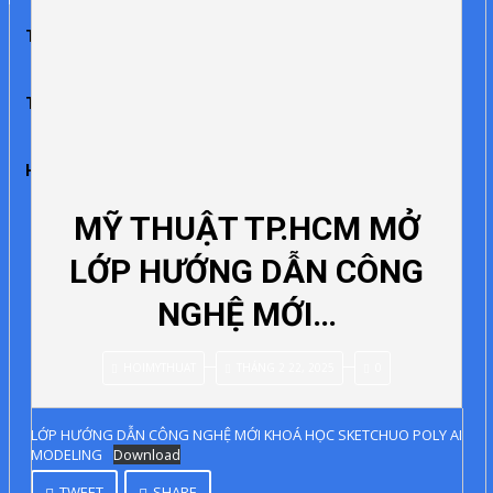
TRANG CHỦ
TỔ CHỨC
TIN TỨC
TRIỂN LÃM
TRẠI SÁNG TÁC
TÁC GIẢ – TÁC PHẨM
LÝ LUẬN
HỘI VIÊN
LỚP HỌC
VIDEO
MỸ THUẬT TP.HCM MỞ
LỚP HƯỚNG DẪN CÔNG
NGHỆ MỚI…
HOIMYTHUAT
THÁNG 2 22, 2025
0
LỚP HƯỚNG DẪN CÔNG NGHỆ MỚI KHOÁ HỌC SKETCHUO POLY AI
MODELING
Download
TWEET
SHARE