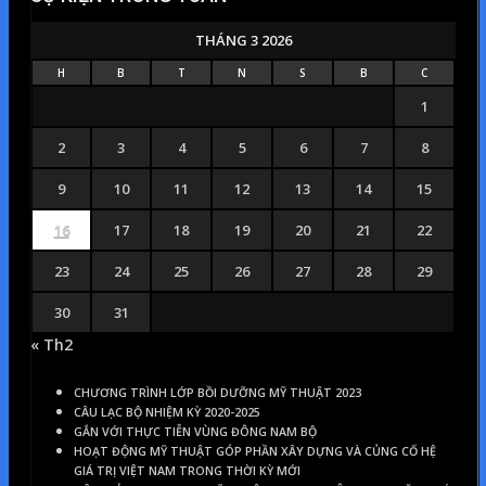
THÁNG 3 2026
H
B
T
N
S
B
C
1
2
3
4
5
6
7
8
9
10
11
12
13
14
15
16
17
18
19
20
21
22
23
24
25
26
27
28
29
30
31
« Th2
CHƯƠNG TRÌNH LỚP BỒI DƯỠNG MỸ THUẬT 2023
CÂU LẠC BỘ NHIỆM KỲ 2020-2025
GẮN VỚI THỰC TIỄN VÙNG ĐÔNG NAM BỘ
HOẠT ĐỘNG MỸ THUẬT GÓP PHẦN XÂY DỰNG VÀ CỦNG CỐ HỆ
GIÁ TRỊ VIỆT NAM TRONG THỜI KỲ MỚI