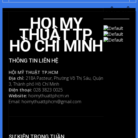
ĐỂ
LẠI
HỘI VIÊN
MỘT
HỘI MỸ
BÌNH
LUẬN
THUẬT TP.
HỒ CHÍ MINH
Bạn
phải
đăng
THÔNG TIN LIÊN HỆ
nhập
HỘI MỸ THUẬT TP.HCM
để
Địa chỉ:
218A Pasteur, Phường Võ Thị Sáu, Quận
gửi
3, Thành phố Hồ Chí Minh
bình
Điện thoại:
028 3823 0025
Website:
hoimythuattphcm.vn
luận.
Email: hoimythuattphcm@gmail.com
SỰ KIỆN TRONG TUẦN