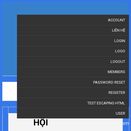
HỘI
ACCOUNT
MỸ
LIÊN HỆ
THUẬT
LOGIN
TP. HỒ
LOGO
CHÍ
MINH
LOGOUT
MEMBERS
PASSWORD RESET
Go
REGISTER
TEST ESCAPING HTML
USER
LỚP
HỌC
HỘI
facebook
youtube
instagram
Menu