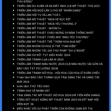
THU ĐÔNG"
TRIỂN LÃM DU XUÂN VÀ RA MẮT BĐH CLB MỸ THUẬT THỦ ĐỨC
TRIỂN LÃM HỘI NGỘ LẦN 2 CHỦ ĐỀ "NHÂN DẠNG"
TRIỂN LÃM HỘI TỤ VÀ LAN TOẢ 5
TRIỂN LÃM MỸ THUẬT "MÙA HÈ RỰC RỠ"
TRIỂN LÃM MỸ THUẬT "MÙA YÊU THƯƠNG 2"
TRIỂN LÃM MỸ THUẬT - NHÓM 5+
TRIỂN LÃM MỸ THUẬT CHÀO MỪNG 50 NĂM THỐNG NHẤT
TRIỂN LÃM MỸ THUẬT THIẾU NHI "MÀU YÊU THƯƠNG"
TRIỂN LÃM MỸ THUẬT TRẺ "TRĂM HOA ĐUA NỞ"
TRIỂN LÃM NHÓM 03 HOẠ SĨ TRẺ "TAM DIỆN"
TRIỂN LÃM NHÓM TÁC GIẢ THƯ PHÁP "DU Ư NGHỆ"
TRIỂN LÃM SƠ KẾT TST ĐIÊU KHẮC 2024
TRIỂN LÃM TRANH LỤA LẦN III-2024
TRIỂN LÃM TRANH MÀU NƯỚC 2024 (CLB MÀU NƯỚC SÀI GÒN VÀ
BÁO CÁO TST PÙ LUÔNG 2024)
TRIỂN LÃM TRANH ĐỒ HOẠ - HỘI HOẠ CỦA HOẠ SĨ XUÂN CHIỂU
Triển lãm BÁO CÁO THÀNH QUẢ TRẠI SÁNG TÁC VÀ SÁNG TÁC
MỚI 2024
triển lãm THÚ TIÊU DAO
TRÌNH DẠY VẼ NHÂN VẬT
TRẠI SÁNG TÁC MỸ THUẬT ĐỒ HOẠ 2024 (HÀ TIÊN-KIÊN GIANG)
TỔNG KẾT HOẠT ĐỘNG MỸ THUẬT NĂM 2023 VÀ KẾT NẠP HỘI
VIÊN ĐỢT 36
ĐIÊU KHẮC VỚI SỰ PHÁT TRIỂN CỦA KHÔNG GIAN ĐÔ THỊ