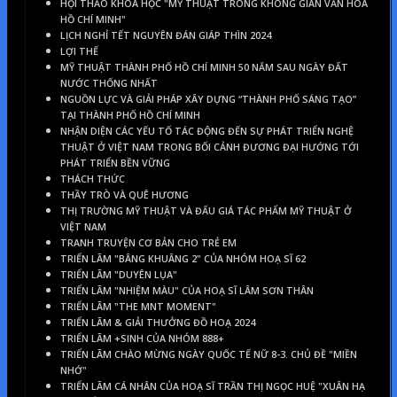
HỘI THẢO KHOA HỌC "MỸ THUẬT TRONG KHÔNG GIAN VĂN HOÁ
HỒ CHÍ MINH"
LỊCH NGHỈ TẾT NGUYÊN ĐÁN GIÁP THÌN 2024
LỢI THẾ
MỸ THUẬT THÀNH PHỐ HỒ CHÍ MINH 50 NĂM SAU NGÀY ĐẤT
NƯỚC THỐNG NHẤT
NGUỒN LỰC VÀ GIẢI PHÁP XÂY DỰNG “THÀNH PHỐ SÁNG TẠO”
TẠI THÀNH PHỐ HỒ CHÍ MINH
NHẬN DIỆN CÁC YẾU TỐ TÁC ĐỘNG ĐẾN SỰ PHÁT TRIỂN NGHỆ
THUẬT Ở VIỆT NAM TRONG BỐI CẢNH ĐƯƠNG ĐẠI HƯỚNG TỚI
PHÁT TRIỂN BỀN VỮNG
THÁCH THỨC
THẦY TRÒ VÀ QUÊ HƯƠNG
THỊ TRƯỜNG MỸ THUẬT VÀ ĐẤU GIÁ TÁC PHẨM MỸ THUẬT Ở
VIỆT NAM
TRANH TRUYỆN CƠ BẢN CHO TRẺ EM
TRIỂN LÃM "BÂNG KHUÂNG 2" CỦA NHÓM HOẠ SĨ 62
TRIỂN LÃM "DUYÊN LỤA"
TRIỂN LÃM "NHIỆM MÀU" CỦA HOẠ SĨ LÂM SƠN THÂN
TRIỂN LÃM "THE MNT MOMENT"
TRIỂN LÃM & GIẢI THƯỞNG ĐỒ HOẠ 2024
TRIỂN LÃM +SINH CỦA NHÓM 888+
TRIỂN LÃM CHÀO MỪNG NGÀY QUỐC TẾ NỮ 8-3. CHỦ ĐỀ "MIỀN
NHỚ"
TRIỂN LÃM CÁ NHÂN CỦA HOẠ SĨ TRẦN THỊ NGỌC HUỆ "XUÂN HẠ