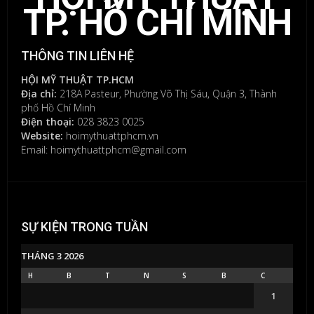
TP. HỒ CHÍ MINH
THÔNG TIN LIÊN HỆ
HỘI MỸ THUẬT TP.HCM
Địa chỉ:
218A Pasteur, Phường Võ Thị Sáu, Quận 3, Thành
phố Hồ Chí Minh
Điện thoại:
028 3823 0025
Website:
hoimythuattphcm.vn
Email: hoimythuattphcm@gmail.com
SỰ KIỆN TRONG TUẦN
THÁNG 3 2026
H
B
T
N
S
B
C
1