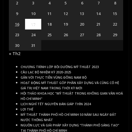
2
3
4
5
6
7
8
9
10
11
12
13
14
15
16
17
18
19
20
21
22
23
24
25
26
27
28
29
30
31
« Th2
CHƯƠNG TRÌNH LỚP BỒI DƯỠNG MỸ THUẬT 2023
CÂU LẠC BỘ NHIỆM KỲ 2020-2025
GẮN VỚI THỰC TIỄN VÙNG ĐÔNG NAM BỘ
HOẠT ĐỘNG MỸ THUẬT GÓP PHẦN XÂY DỰNG VÀ CỦNG CỐ HỆ
GIÁ TRỊ VIỆT NAM TRONG THỜI KỲ MỚI
HỘI THẢO KHOA HỌC "MỸ THUẬT TRONG KHÔNG GIAN VĂN HOÁ
HỒ CHÍ MINH"
LỊCH NGHỈ TẾT NGUYÊN ĐÁN GIÁP THÌN 2024
LỢI THẾ
MỸ THUẬT THÀNH PHỐ HỒ CHÍ MINH 50 NĂM SAU NGÀY ĐẤT
NƯỚC THỐNG NHẤT
NGUỒN LỰC VÀ GIẢI PHÁP XÂY DỰNG “THÀNH PHỐ SÁNG TẠO”
TẠI THÀNH PHỐ HỒ CHÍ MINH