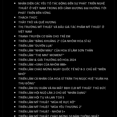
NHẬN DIỆN CÁC YẾU TỐ TÁC ĐỘNG ĐẾN SỰ PHÁT TRIỂN NGHỆ
THUẬT Ở VIỆT NAM TRONG BỐI CẢNH ĐƯƠNG ĐẠI HƯỚNG TỚI
PHÁT TRIỂN BỀN VỮNG
THÁCH THỨC
THẦY TRÒ VÀ QUÊ HƯƠNG
THỊ TRƯỜNG MỸ THUẬT VÀ ĐẤU GIÁ TÁC PHẨM MỸ THUẬT Ở
VIỆT NAM
TRANH TRUYỆN CƠ BẢN CHO TRẺ EM
TRIỂN LÃM "BÂNG KHUÂNG 2" CỦA NHÓM HOẠ SĨ 62
TRIỂN LÃM "DUYÊN LỤA"
TRIỂN LÃM "NHIỆM MÀU" CỦA HOẠ SĨ LÂM SƠN THÂN
TRIỂN LÃM "THE MNT MOMENT"
TRIỂN LÃM & GIẢI THƯỞNG ĐỒ HOẠ 2024
TRIỂN LÃM +SINH CỦA NHÓM 888+
TRIỂN LÃM CHÀO MỪNG NGÀY QUỐC TẾ NỮ 8-3. CHỦ ĐỀ "MIỀN
NHỚ"
TRIỂN LÃM CÁ NHÂN CỦA HOẠ SĨ TRẦN THỊ NGỌC HUỆ "XUÂN HẠ
THU ĐÔNG"
TRIỂN LÃM DU XUÂN VÀ RA MẮT BĐH CLB MỸ THUẬT THỦ ĐỨC
TRIỂN LÃM HỘI NGỘ LẦN 2 CHỦ ĐỀ "NHÂN DẠNG"
TRIỂN LÃM HỘI TỤ VÀ LAN TOẢ 5
TRIỂN LÃM MỸ THUẬT "MÙA HÈ RỰC RỠ"
TRIỂN LÃM MỸ THUẬT "MÙA YÊU THƯƠNG 2"
TRIỂN LÃM MỸ THUẬT - NHÓM 5+
TRIỂN LÃM MỸ THUẬT CHÀO MỪNG 50 NĂM THỐNG NHẤT