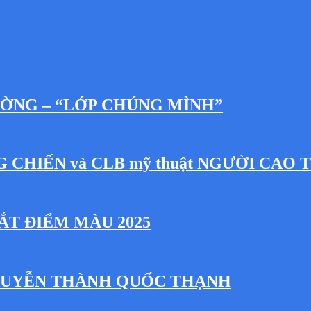
ƯỜNG – “LỚP CHÚNG MÌNH”
NG CHIẾN và CLB mỹ thuật NGƯỜI CAO 
ẮT ĐIỂM MÀU 2025
NGUYỄN THÀNH QUỐC THẠNH