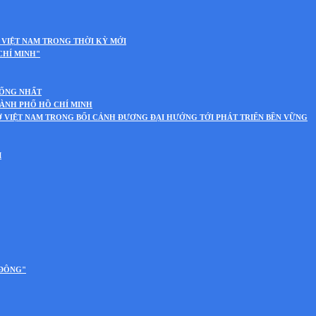
 VIỆT NAM TRONG THỜI KỲ MỚI
CHÍ MINH"
HỐNG NHẤT
HÀNH PHỐ HỒ CHÍ MINH
Ở VIỆT NAM TRONG BỐI CẢNH ĐƯƠNG ĐẠI HƯỚNG TỚI PHÁT TRIỂN BỀN VỮNG
M
 ĐÔNG"