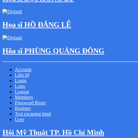
Họa sĩ HỒ ĐĂNG LỄ
Hõa sĩ PHÙNG QUẢNG ĐÔNG
Account
Liên hệ
Login
Logo
Logout
Members
Password Reset
Register
Test escaping html
User
Hội Mỹ Thuật TP. Hồ Chí Minh