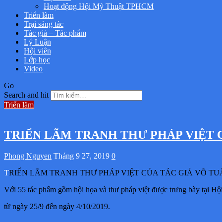
Hoạt động Hội Mỹ Thuật TPHCM
Triển lãm
Trại sáng tác
Tác giả – Tác phẩm
Lý Luận
Hội viên
Lớp học
Video
Go
Search and hit
Triển lãm
TRIỂN LÃM TRANH THƯ PHÁP VIỆT 
Phong Nguyen
Tháng 9 27, 2019
0
TRIỂN LÃM TRANH THƯ PHÁP VIỆT CỦA TÁC GIẢ VÕ 
Với 55 tác phẩm gồm hội họa và thư pháp việt được trưng bày tại 
từ ngày 25/9 đến ngày 4/10/2019.