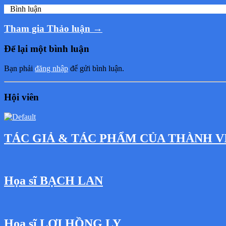
0
Bình luận
Tham gia Thảo luận →
Để lại một bình luận
Bạn phải
đăng nhập
để gửi bình luận.
Hội viên
TÁC GIẢ & TÁC PHẨM CỦA THÀNH V
Họa sĩ BẠCH LAN
Họa sĩ LỢI HỒNG LY