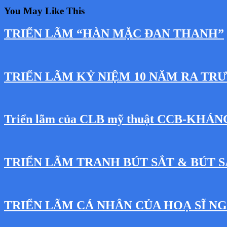
You May Like This
TRIỂN LÃM “HÀN MẶC ĐAN THANH”
TRIỂN LÃM KỶ NIỆM 10 NĂM RA TR
Triển lãm của CLB mỹ thuật CCB-KHÁ
TRIỂN LÃM TRANH BÚT SẮT & BÚT S
TRIỂN LÃM CÁ NHÂN CỦA HOẠ SĨ 