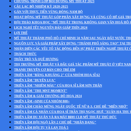
CHƯƠNG TRÌNH LỚP BỒI DƯỠNG MỸ THUẬT 2023
CÂU LẠC BỘ NHIỆM KỲ 2020-2025
GẮN VỚI THỰC TIỄN VÙNG ĐÔNG NAM BỘ
HOẠT ĐỘNG MỸ THUẬT GÓP PHẦN XÂY DỰNG VÀ CỦNG CỐ HỆ GIÁ TRỊ
HỘI THẢO KHOA HỌC "MỸ THUẬT TRONG KHÔNG GIAN VĂN HOÁ HỒ 
LỊCH NGHỈ TẾT NGUYÊN ĐÁN GIÁP THÌN 2024
LỢI THẾ
MỸ THUẬT THÀNH PHỐ HỒ CHÍ MINH 50 NĂM SAU NGÀY ĐẤT NƯỚC T
NGUỒN LỰC VÀ GIẢI PHÁP XÂY DỰNG “THÀNH PHỐ SÁNG TẠO” TẠI T
NHẬN DIỆN CÁC YẾU TỐ TÁC ĐỘNG ĐẾN SỰ PHÁT TRIỂN NGHỆ THUẬT 
THÁCH THỨC
THẦY TRÒ VÀ QUÊ HƯƠNG
THỊ TRƯỜNG MỸ THUẬT VÀ ĐẤU GIÁ TÁC PHẨM MỸ THUẬT Ở VIỆT NA
TRANH TRUYỆN CƠ BẢN CHO TRẺ EM
TRIỂN LÃM "BÂNG KHUÂNG 2" CỦA NHÓM HOẠ SĨ 62
TRIỂN LÃM "DUYÊN LỤA"
TRIỂN LÃM "NHIỆM MÀU" CỦA HOẠ SĨ LÂM SƠN THÂN
TRIỂN LÃM "THE MNT MOMENT"
TRIỂN LÃM & GIẢI THƯỞNG ĐỒ HOẠ 2024
TRIỂN LÃM +SINH CỦA NHÓM 888+
TRIỂN LÃM CHÀO MỪNG NGÀY QUỐC TẾ NỮ 8-3. CHỦ ĐỀ "MIỀN NHỚ"
TRIỂN LÃM CÁ NHÂN CỦA HOẠ SĨ TRẦN THỊ NGỌC HUỆ "XUÂN HẠ THU
TRIỂN LÃM DU XUÂN VÀ RA MẮT BĐH CLB MỸ THUẬT THỦ ĐỨC
TRIỂN LÃM HỘI NGỘ LẦN 2 CHỦ ĐỀ "NHÂN DẠNG"
TRIỂN LÃM HỘI TỤ VÀ LAN TOẢ 5