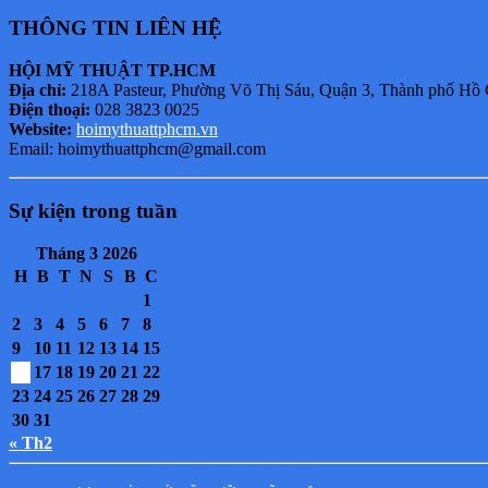
THÔNG TIN LIÊN HỆ
HỘI MỸ THUẬT TP.HCM
Địa chỉ:
218A Pasteur, Phường Võ Thị Sáu, Quận 3, Thành phố Hồ
Điện thoại:
028 3823 0025
Website:
hoimythuattphcm.vn
Email: hoimythuattphcm@gmail.com
Sự kiện trong tuần
Tháng 3 2026
H
B
T
N
S
B
C
1
2
3
4
5
6
7
8
9
10
11
12
13
14
15
16
17
18
19
20
21
22
23
24
25
26
27
28
29
30
31
« Th2