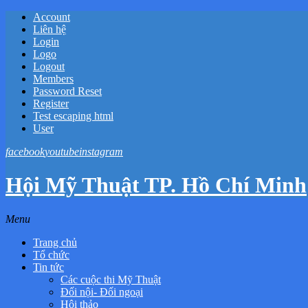
Account
Liên hệ
Login
Logo
Logout
Members
Password Reset
Register
Test escaping html
User
facebook
youtube
instagram
Hội Mỹ Thuật TP. Hồ Chí Minh
Menu
Trang chủ
Tổ chức
Tin tức
Các cuộc thi Mỹ Thuật
Đối nội- Đối ngoại
Hội thảo