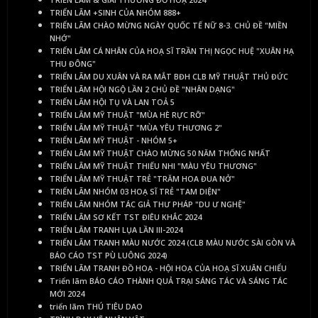
TRIỂN LÃM +SINH CỦA NHÓM 888+
TRIỂN LÃM CHÀO MỪNG NGÀY QUỐC TẾ NỮ 8-3. CHỦ ĐỀ "MIỀN
NHỚ"
TRIỂN LÃM CÁ NHÂN CỦA HOẠ SĨ TRẦN THỊ NGỌC HUỆ "XUÂN HẠ
THU ĐÔNG"
TRIỂN LÃM DU XUÂN VÀ RA MẮT BĐH CLB MỸ THUẬT THỦ ĐỨC
TRIỂN LÃM HỘI NGỘ LẦN 2 CHỦ ĐỀ "NHÂN DẠNG"
TRIỂN LÃM HỘI TỤ VÀ LAN TOẢ 5
TRIỂN LÃM MỸ THUẬT "MÙA HÈ RỰC RỠ"
TRIỂN LÃM MỸ THUẬT "MÙA YÊU THƯƠNG 2"
TRIỂN LÃM MỸ THUẬT - NHÓM 5+
TRIỂN LÃM MỸ THUẬT CHÀO MỪNG 50 NĂM THỐNG NHẤT
TRIỂN LÃM MỸ THUẬT THIẾU NHI "MÀU YÊU THƯƠNG"
TRIỂN LÃM MỸ THUẬT TRẺ "TRĂM HOA ĐUA NỞ"
TRIỂN LÃM NHÓM 03 HOẠ SĨ TRẺ "TAM DIỆN"
TRIỂN LÃM NHÓM TÁC GIẢ THƯ PHÁP "DU Ư NGHỆ"
TRIỂN LÃM SƠ KẾT TST ĐIÊU KHẮC 2024
TRIỂN LÃM TRANH LỤA LẦN III-2024
TRIỂN LÃM TRANH MÀU NƯỚC 2024 (CLB MÀU NƯỚC SÀI GÒN VÀ
BÁO CÁO TST PÙ LUÔNG 2024)
TRIỂN LÃM TRANH ĐỒ HOẠ - HỘI HOẠ CỦA HOẠ SĨ XUÂN CHIỂU
Triển lãm BÁO CÁO THÀNH QUẢ TRẠI SÁNG TÁC VÀ SÁNG TÁC
MỚI 2024
triển lãm THÚ TIÊU DAO