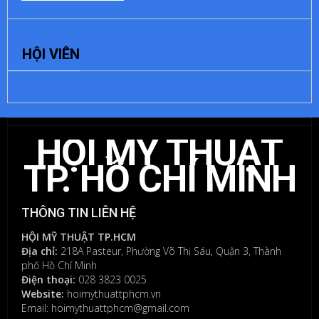
ĐỂ
HỘI VIÊN
LẠI
MỘT
BÌNH
LUẬN
HỘI MỸ THUẬT
Bạn
phải
TP. HỒ CHÍ MINH
đăng
nhập
để
THÔNG TIN LIÊN HỆ
gửi
bình
HỘI MỸ THUẬT TP.HCM
luận.
Địa chỉ:
218A Pasteur, Phường Võ Thị Sáu, Quận 3, Thành
phố Hồ Chí Minh
Điện thoại:
028 3823 0025
Website:
hoimythuattphcm.vn
Email: hoimythuattphcm@gmail.com