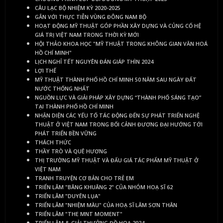
CÂU LẠC BỘ NHIỆM KỲ 2020-2025
GẮN VỚI THỰC TIỄN VÙNG ĐÔNG NAM BỘ
HOẠT ĐỘNG MỸ THUẬT GÓP PHẦN XÂY DỰNG VÀ CỦNG CỐ HỆ
GIÁ TRỊ VIỆT NAM TRONG THỜI KỲ MỚI
HỘI THẢO KHOA HỌC "MỸ THUẬT TRONG KHÔNG GIAN VĂN HOÁ
HỒ CHÍ MINH"
LỊCH NGHỈ TẾT NGUYÊN ĐÁN GIÁP THÌN 2024
LỢI THẾ
MỸ THUẬT THÀNH PHỐ HỒ CHÍ MINH 50 NĂM SAU NGÀY ĐẤT
NƯỚC THỐNG NHẤT
NGUỒN LỰC VÀ GIẢI PHÁP XÂY DỰNG “THÀNH PHỐ SÁNG TẠO”
TẠI THÀNH PHỐ HỒ CHÍ MINH
NHẬN DIỆN CÁC YẾU TỐ TÁC ĐỘNG ĐẾN SỰ PHÁT TRIỂN NGHỆ
THUẬT Ở VIỆT NAM TRONG BỐI CẢNH ĐƯƠNG ĐẠI HƯỚNG TỚI
PHÁT TRIỂN BỀN VỮNG
THÁCH THỨC
THẦY TRÒ VÀ QUÊ HƯƠNG
THỊ TRƯỜNG MỸ THUẬT VÀ ĐẤU GIÁ TÁC PHẨM MỸ THUẬT Ở
VIỆT NAM
TRANH TRUYỆN CƠ BẢN CHO TRẺ EM
TRIỂN LÃM "BÂNG KHUÂNG 2" CỦA NHÓM HOẠ SĨ 62
TRIỂN LÃM "DUYÊN LỤA"
TRIỂN LÃM "NHIỆM MÀU" CỦA HOẠ SĨ LÂM SƠN THÂN
TRIỂN LÃM "THE MNT MOMENT"
TRIỂN LÃM & GIẢI THƯỞNG ĐỒ HOẠ 2024