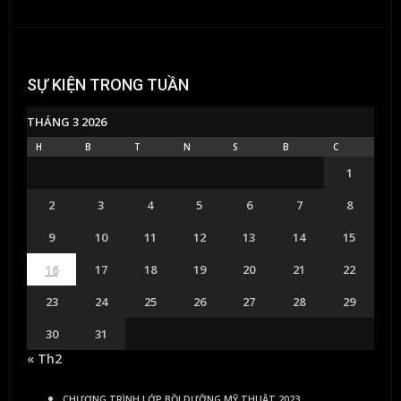
SỰ KIỆN TRONG TUẦN
THÁNG 3 2026
H
B
T
N
S
B
C
1
2
3
4
5
6
7
8
9
10
11
12
13
14
15
16
17
18
19
20
21
22
23
24
25
26
27
28
29
30
31
« Th2
CHƯƠNG TRÌNH LỚP BỒI DƯỠNG MỸ THUẬT 2023