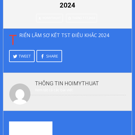
2024
HOIMYTHUAT
THÁNG 7 17, 2024
T
RIỂN LÃM SƠ KẾT TST ĐIÊU KHẮC 2024
TWEET
SHARE
THÔNG TIN
HOIMYTHUAT
Xem tất cả các bài viết
0
BÌNH LUẬN