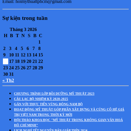
Email: hoimythuattphcm@gmail.com
Sự kiện trong tuần
Tháng 3 2026
H
B
T
N
S
B
C
1
2
3
4
5
6
7
8
9
10
11
12
13
14
15
16
17
18
19
20
21
22
23
24
25
26
27
28
29
30
31
« Th2
CHƯƠNG TRÌNH LỚP BỒI DƯỠNG MỸ THUẬT 2023
CÂU LẠC BỘ NHIỆM KỲ 2020-2025
GẮN VỚI THỰC TIỄN VÙNG ĐÔNG NAM BỘ
HOẠT ĐỘNG MỸ THUẬT GÓP PHẦN XÂY DỰNG VÀ CỦNG CỐ HỆ GIÁ
TRỊ VIỆT NAM TRONG THỜI KỲ MỚI
HỘI THẢO KHOA HỌC "MỸ THUẬT TRONG KHÔNG GIAN VĂN HOÁ
HỒ CHÍ MINH"
LỊCH NGHỈ TẾT NGUYÊN ĐÁN GIÁP THÌN 2024