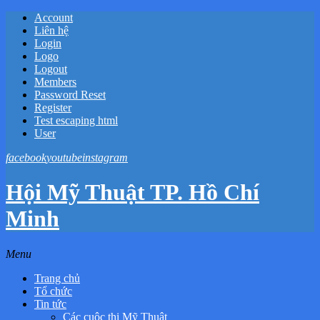
Account
Liên hệ
Login
Logo
Logout
Members
Password Reset
Register
Test escaping html
User
facebook
youtube
instagram
Hội Mỹ Thuật TP. Hồ Chí
Minh
Menu
Trang chủ
Tổ chức
Tin tức
Các cuộc thi Mỹ Thuật