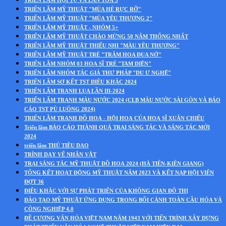
TRIỂN LÃM HỘI TỤ VÀ LAN TOẢ 5
TRIỂN LÃM MỸ THUẬT "MÙA HÈ RỰC RỠ"
TRIỂN LÃM MỸ THUẬT "MÙA YÊU THƯƠNG 2"
TRIỂN LÃM MỸ THUẬT - NHÓM 5+
TRIỂN LÃM MỸ THUẬT CHÀO MỪNG 50 NĂM THỐNG NHẤT
TRIỂN LÃM MỸ THUẬT THIẾU NHI "MÀU YÊU THƯƠNG"
TRIỂN LÃM MỸ THUẬT TRẺ "TRĂM HOA ĐUA NỞ"
TRIỂN LÃM NHÓM 03 HOẠ SĨ TRẺ "TAM DIỆN"
TRIỂN LÃM NHÓM TÁC GIẢ THƯ PHÁP "DU Ư NGHỆ"
TRIỂN LÃM SƠ KẾT TST ĐIÊU KHẮC 2024
TRIỂN LÃM TRANH LỤA LẦN III-2024
TRIỂN LÃM TRANH MÀU NƯỚC 2024 (CLB MÀU NƯỚC SÀI GÒN VÀ BÁO
CÁO TST PÙ LUÔNG 2024)
TRIỂN LÃM TRANH ĐỒ HOẠ - HỘI HOẠ CỦA HOẠ SĨ XUÂN CHIỂU
Triển lãm BÁO CÁO THÀNH QUẢ TRẠI SÁNG TÁC VÀ SÁNG TÁC MỚI
2024
triển lãm THÚ TIÊU DAO
TRÌNH DẠY VẼ NHÂN VẬT
TRẠI SÁNG TÁC MỸ THUẬT ĐỒ HOẠ 2024 (HÀ TIÊN-KIÊN GIANG)
TỔNG KẾT HOẠT ĐỘNG MỸ THUẬT NĂM 2023 VÀ KẾT NẠP HỘI VIÊN
ĐỢT 36
ĐIÊU KHẮC VỚI SỰ PHÁT TRIỂN CỦA KHÔNG GIAN ĐÔ THỊ
ĐÀO TẠO MỸ THUẬT ỨNG DỤNG TRONG BỐI CẢNH TOÀN CẦU HÓA VÀ
CÔNG NGHIỆP 4.0
ĐỀ CƯƠNG VĂN HÓA VIỆT NAM NĂM 1943 VỚI TIẾN TRÌNH XÂY DỰNG