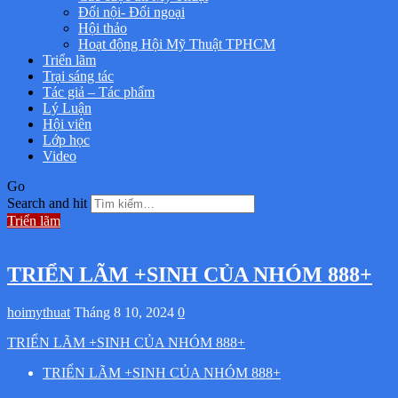
Đối nội- Đối ngoại
Hội thảo
Hoạt động Hội Mỹ Thuật TPHCM
Triển lãm
Trại sáng tác
Tác giả – Tác phẩm
Lý Luận
Hội viên
Lớp học
Video
Go
Search and hit
Triển lãm
TRIỂN LÃM +SINH CỦA NHÓM 888+
hoimythuat
Tháng 8 10, 2024
0
TRIỂN LÃM +SINH CỦA NHÓM 888+
TRIỂN LÃM +SINH CỦA NHÓM 888+