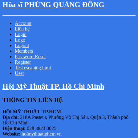
Hõa sĩ PHÙNG QUẢNG ĐÔNG
Account
Liên hệ
Login
Logo
Logout
Members
Password Reset
Register
Test escaping html
User
Hội Mỹ Thuật TP. Hồ Chí Minh
THÔNG TIN LIÊN HỆ
HỘI MỸ THUẬT TP.HCM
Địa chỉ:
218A Pasteur, Phường Võ Thị Sáu, Quận 3, Thành phố
Hồ Chí Minh
Điện thoại:
028 3823 0025
Website:
hoimythuattphcm.vn