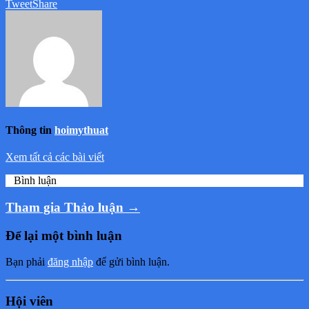
Tweet
Share
Thông tin
hoimythuat
Xem tất cả các bài viết
0
Bình luận
Tham gia Thảo luận →
Để lại một bình luận
Bạn phải
đăng nhập
để gửi bình luận.
Hội viên