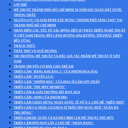
LỢI THẾ
MỸ THUẬT THÀNH PHỐ HỒ CHÍ MINH 50 NĂM SAU NGÀY ĐẤT NƯỚC
THỐNG NHẤT
NGUỒN LỰC VÀ GIẢI PHÁP XÂY DỰNG “THÀNH PHỐ SÁNG TẠO” TẠI
THÀNH PHỐ HỒ CHÍ MINH
NHẬN DIỆN CÁC YẾU TỐ TÁC ĐỘNG ĐẾN SỰ PHÁT TRIỂN NGHỆ THUẬT
Ở VIỆT NAM TRONG BỐI CẢNH ĐƯƠNG ĐẠI HƯỚNG TỚI PHÁT TRIỂN
BỀN VỮNG
THÁCH THỨC
THẦY TRÒ VÀ QUÊ HƯƠNG
THỊ TRƯỜNG MỸ THUẬT VÀ ĐẤU GIÁ TÁC PHẨM MỸ THUẬT Ở VIỆT
NAM
TRANH TRUYỆN CƠ BẢN CHO TRẺ EM
TRIỂN LÃM "BÂNG KHUÂNG 2" CỦA NHÓM HOẠ SĨ 62
TRIỂN LÃM "DUYÊN LỤA"
TRIỂN LÃM "NHIỆM MÀU" CỦA HOẠ SĨ LÂM SƠN THÂN
TRIỂN LÃM "THE MNT MOMENT"
TRIỂN LÃM & GIẢI THƯỞNG ĐỒ HOẠ 2024
TRIỂN LÃM +SINH CỦA NHÓM 888+
TRIỂN LÃM CHÀO MỪNG NGÀY QUỐC TẾ NỮ 8-3. CHỦ ĐỀ "MIỀN NHỚ"
TRIỂN LÃM CÁ NHÂN CỦA HOẠ SĨ TRẦN THỊ NGỌC HUỆ "XUÂN HẠ
THU ĐÔNG"
TRIỂN LÃM DU XUÂN VÀ RA MẮT BĐH CLB MỸ THUẬT THỦ ĐỨC
TRIỂN LÃM HỘI NGỘ LẦN 2 CHỦ ĐỀ "NHÂN DẠNG"