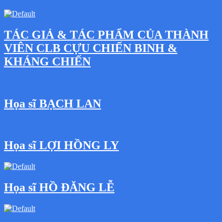
TÁC GIẢ & TÁC PHẨM CỦA THÀNH
VIÊN CLB CỰU CHIẾN BINH &
KHÁNG CHIẾN
Họa sĩ BẠCH LAN
Họa sĩ LỢI HỒNG LY
Họa sĩ HỒ ĐĂNG LỄ