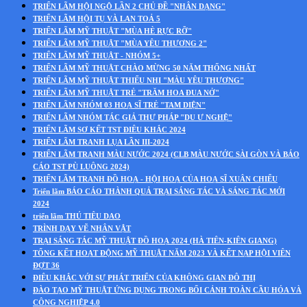
TRIỂN LÃM HỘI NGỘ LẦN 2 CHỦ ĐỀ "NHÂN DẠNG"
TRIỂN LÃM HỘI TỤ VÀ LAN TOẢ 5
TRIỂN LÃM MỸ THUẬT "MÙA HÈ RỰC RỠ"
TRIỂN LÃM MỸ THUẬT "MÙA YÊU THƯƠNG 2"
TRIỂN LÃM MỸ THUẬT - NHÓM 5+
TRIỂN LÃM MỸ THUẬT CHÀO MỪNG 50 NĂM THỐNG NHẤT
TRIỂN LÃM MỸ THUẬT THIẾU NHI "MÀU YÊU THƯƠNG"
TRIỂN LÃM MỸ THUẬT TRẺ "TRĂM HOA ĐUA NỞ"
TRIỂN LÃM NHÓM 03 HOẠ SĨ TRẺ "TAM DIỆN"
TRIỂN LÃM NHÓM TÁC GIẢ THƯ PHÁP "DU Ư NGHỆ"
TRIỂN LÃM SƠ KẾT TST ĐIÊU KHẮC 2024
TRIỂN LÃM TRANH LỤA LẦN III-2024
TRIỂN LÃM TRANH MÀU NƯỚC 2024 (CLB MÀU NƯỚC SÀI GÒN VÀ BÁO
CÁO TST PÙ LUÔNG 2024)
TRIỂN LÃM TRANH ĐỒ HOẠ - HỘI HOẠ CỦA HOẠ SĨ XUÂN CHIỂU
Triển lãm BÁO CÁO THÀNH QUẢ TRẠI SÁNG TÁC VÀ SÁNG TÁC MỚI
2024
triển lãm THÚ TIÊU DAO
TRÌNH DẠY VẼ NHÂN VẬT
TRẠI SÁNG TÁC MỸ THUẬT ĐỒ HOẠ 2024 (HÀ TIÊN-KIÊN GIANG)
TỔNG KẾT HOẠT ĐỘNG MỸ THUẬT NĂM 2023 VÀ KẾT NẠP HỘI VIÊN
ĐỢT 36
ĐIÊU KHẮC VỚI SỰ PHÁT TRIỂN CỦA KHÔNG GIAN ĐÔ THỊ
ĐÀO TẠO MỸ THUẬT ỨNG DỤNG TRONG BỐI CẢNH TOÀN CẦU HÓA VÀ
CÔNG NGHIỆP 4.0