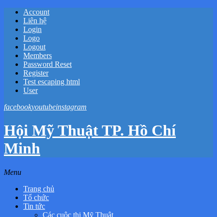
Account
Liên hệ
Login
Logo
Logout
Members
Password Reset
Register
Test escaping html
User
facebook
youtube
instagram
Hội Mỹ Thuật TP. Hồ Chí
Minh
Menu
Trang chủ
Tổ chức
Tin tức
Các cuộc thi Mỹ Thuật