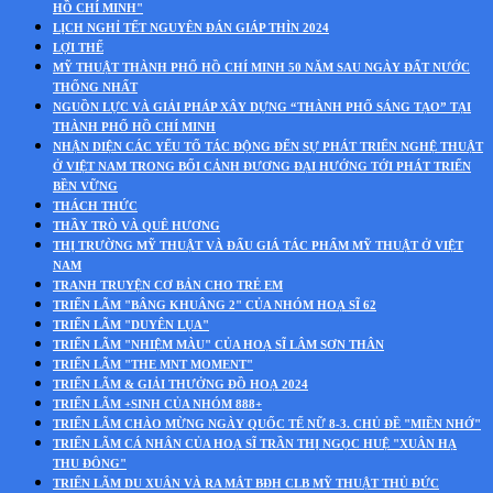
HỒ CHÍ MINH"
LỊCH NGHỈ TẾT NGUYÊN ĐÁN GIÁP THÌN 2024
LỢI THẾ
MỸ THUẬT THÀNH PHỐ HỒ CHÍ MINH 50 NĂM SAU NGÀY ĐẤT NƯỚC
THỐNG NHẤT
NGUỒN LỰC VÀ GIẢI PHÁP XÂY DỰNG “THÀNH PHỐ SÁNG TẠO” TẠI
THÀNH PHỐ HỒ CHÍ MINH
NHẬN DIỆN CÁC YẾU TỐ TÁC ĐỘNG ĐẾN SỰ PHÁT TRIỂN NGHỆ THUẬT
Ở VIỆT NAM TRONG BỐI CẢNH ĐƯƠNG ĐẠI HƯỚNG TỚI PHÁT TRIỂN
BỀN VỮNG
THÁCH THỨC
THẦY TRÒ VÀ QUÊ HƯƠNG
THỊ TRƯỜNG MỸ THUẬT VÀ ĐẤU GIÁ TÁC PHẨM MỸ THUẬT Ở VIỆT
NAM
TRANH TRUYỆN CƠ BẢN CHO TRẺ EM
TRIỂN LÃM "BÂNG KHUÂNG 2" CỦA NHÓM HOẠ SĨ 62
TRIỂN LÃM "DUYÊN LỤA"
TRIỂN LÃM "NHIỆM MÀU" CỦA HOẠ SĨ LÂM SƠN THÂN
TRIỂN LÃM "THE MNT MOMENT"
TRIỂN LÃM & GIẢI THƯỞNG ĐỒ HOẠ 2024
TRIỂN LÃM +SINH CỦA NHÓM 888+
TRIỂN LÃM CHÀO MỪNG NGÀY QUỐC TẾ NỮ 8-3. CHỦ ĐỀ "MIỀN NHỚ"
TRIỂN LÃM CÁ NHÂN CỦA HOẠ SĨ TRẦN THỊ NGỌC HUỆ "XUÂN HẠ
THU ĐÔNG"
TRIỂN LÃM DU XUÂN VÀ RA MẮT BĐH CLB MỸ THUẬT THỦ ĐỨC