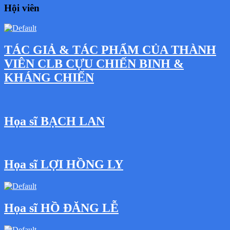
Hội viên
TÁC GIẢ & TÁC PHẨM CỦA THÀNH
VIÊN CLB CỰU CHIẾN BINH &
KHÁNG CHIẾN
Họa sĩ BẠCH LAN
Họa sĩ LỢI HỒNG LY
Họa sĩ HỒ ĐĂNG LỄ