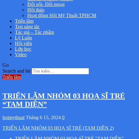
Đối nội- Đối ngoại
Hội thảo
Hoạt động Hội Mỹ Thuật TPHCM
Triển lãm
Trại sáng tác
Tác giả – Tác phẩm
Lý Luận
Hội viên
Lớp học
Video
Go
Search and hit
Triển lãm
TRIỂN LÃM NHÓM 03 HOẠ SĨ TRẺ
“TAM DIỆN”
hoimythuat
Tháng 6 15, 2024
0
TRIỂN LÃM NHÓM 03 HOẠ SĨ TRẺ (TAM DIỆN 2)
TRIỂN LÃM NHÓM 03 HOẠ SĨ TRẺ "TAM DIỆN"