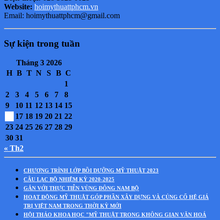
Website:
hoimythuattphcm.vn
Email: hoimythuattphcm@gmail.com
Sự kiện trong tuần
Tháng 3 2026
H
B
T
N
S
B
C
1
2
3
4
5
6
7
8
9
10
11
12
13
14
15
16
17
18
19
20
21
22
23
24
25
26
27
28
29
30
31
« Th2
CHƯƠNG TRÌNH LỚP BỒI DƯỠNG MỸ THUẬT 2023
CÂU LẠC BỘ NHIỆM KỲ 2020-2025
GẮN VỚI THỰC TIỄN VÙNG ĐÔNG NAM BỘ
HOẠT ĐỘNG MỸ THUẬT GÓP PHẦN XÂY DỰNG VÀ CỦNG CỐ HỆ GIÁ
TRỊ VIỆT NAM TRONG THỜI KỲ MỚI
HỘI THẢO KHOA HỌC "MỸ THUẬT TRONG KHÔNG GIAN VĂN HOÁ