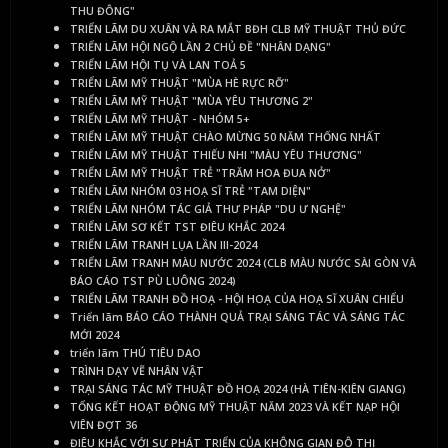
THU ĐÔNG"
TRIỂN LÃM DU XUÂN VÀ RA MẮT BĐH CLB MỸ THUẬT THỦ ĐỨC
TRIỂN LÃM HỘI NGỘ LẦN 2 CHỦ ĐỀ "NHÂN DẠNG"
TRIỂN LÃM HỘI TỤ VÀ LAN TOẢ 5
TRIỂN LÃM MỸ THUẬT "MÙA HÈ RỰC RỠ"
TRIỂN LÃM MỸ THUẬT "MÙA YÊU THƯƠNG 2"
TRIỂN LÃM MỸ THUẬT - NHÓM 5+
TRIỂN LÃM MỸ THUẬT CHÀO MỪNG 50 NĂM THỐNG NHẤT
TRIỂN LÃM MỸ THUẬT THIẾU NHI "MÀU YÊU THƯƠNG"
TRIỂN LÃM MỸ THUẬT TRẺ "TRĂM HOA ĐUA NỞ"
TRIỂN LÃM NHÓM 03 HOẠ SĨ TRẺ "TAM DIỆN"
TRIỂN LÃM NHÓM TÁC GIẢ THƯ PHÁP "DU Ư NGHỆ"
TRIỂN LÃM SƠ KẾT TST ĐIÊU KHẮC 2024
TRIỂN LÃM TRANH LỤA LẦN III-2024
TRIỂN LÃM TRANH MÀU NƯỚC 2024 (CLB MÀU NƯỚC SÀI GÒN VÀ
BÁO CÁO TST PÙ LUÔNG 2024)
TRIỂN LÃM TRANH ĐỒ HOẠ - HỘI HOẠ CỦA HOẠ SĨ XUÂN CHIỂU
Triển lãm BÁO CÁO THÀNH QUẢ TRẠI SÁNG TÁC VÀ SÁNG TÁC
MỚI 2024
triển lãm THÚ TIÊU DAO
TRÌNH DẠY VẼ NHÂN VẬT
TRẠI SÁNG TÁC MỸ THUẬT ĐỒ HOẠ 2024 (HÀ TIÊN-KIÊN GIANG)
TỔNG KẾT HOẠT ĐỘNG MỸ THUẬT NĂM 2023 VÀ KẾT NẠP HỘI
VIÊN ĐỢT 36
ĐIÊU KHẮC VỚI SỰ PHÁT TRIỂN CỦA KHÔNG GIAN ĐÔ THỊ