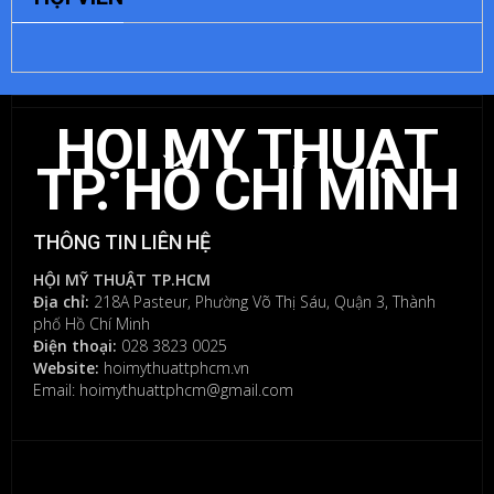
LẠI
MỘT
BÌNH
LUẬN
HỘI MỸ THUẬT
Bạn
phải
TP. HỒ CHÍ MINH
đăng
nhập
để
THÔNG TIN LIÊN HỆ
gửi
bình
HỘI MỸ THUẬT TP.HCM
luận.
Địa chỉ:
218A Pasteur, Phường Võ Thị Sáu, Quận 3, Thành
phố Hồ Chí Minh
Điện thoại:
028 3823 0025
Website:
hoimythuattphcm.vn
Email: hoimythuattphcm@gmail.com