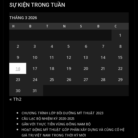
SỰ KIỆN TRONG TUẦN
THÁNG 3 2026
H
B
T
N
S
B
C
1
2
3
4
5
6
7
8
9
10
11
12
13
14
15
16
17
18
19
20
21
22
23
24
25
26
27
28
29
30
31
« Th2
CHƯƠNG TRÌNH LỚP BỒI DƯỠNG MỸ THUẬT 2023
CÂU LẠC BỘ NHIỆM KỲ 2020-2025
GẮN VỚI THỰC TIỄN VÙNG ĐÔNG NAM BỘ
HOẠT ĐỘNG MỸ THUẬT GÓP PHẦN XÂY DỰNG VÀ CỦNG CỐ HỆ
GIÁ TRỊ VIỆT NAM TRONG THỜI KỲ MỚI