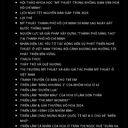
HỘI THẢO KHOA HỌC "MỸ THUẬT TRONG KHÔNG GIAN VĂN HOÁ
HỒ CHÍ MINH"
LỊCH NGHỈ TẾT NGUYÊN ĐÁN GIÁP THÌN 2024
LỢI THẾ
MỸ THUẬT THÀNH PHỐ HỒ CHÍ MINH 50 NĂM SAU NGÀY ĐẤT
NƯỚC THỐNG NHẤT
NGUỒN LỰC VÀ GIẢI PHÁP XÂY DỰNG “THÀNH PHỐ SÁNG TẠO”
TẠI THÀNH PHỐ HỒ CHÍ MINH
NHẬN DIỆN CÁC YẾU TỐ TÁC ĐỘNG ĐẾN SỰ PHÁT TRIỂN NGHỆ
THUẬT Ở VIỆT NAM TRONG BỐI CẢNH ĐƯƠNG ĐẠI HƯỚNG TỚI
PHÁT TRIỂN BỀN VỮNG
THÁCH THỨC
THẦY TRÒ VÀ QUÊ HƯƠNG
THỊ TRƯỜNG MỸ THUẬT VÀ ĐẤU GIÁ TÁC PHẨM MỸ THUẬT Ở
VIỆT NAM
TRANH TRUYỆN CƠ BẢN CHO TRẺ EM
TRIỂN LÃM "BÂNG KHUÂNG 2" CỦA NHÓM HOẠ SĨ 62
TRIỂN LÃM "DUYÊN LỤA"
TRIỂN LÃM "NHIỆM MÀU" CỦA HOẠ SĨ LÂM SƠN THÂN
TRIỂN LÃM "THE MNT MOMENT"
TRIỂN LÃM & GIẢI THƯỞNG ĐỒ HOẠ 2024
TRIỂN LÃM +SINH CỦA NHÓM 888+
TRIỂN LÃM CHÀO MỪNG NGÀY QUỐC TẾ NỮ 8-3. CHỦ ĐỀ "MIỀN
NHỚ"
TRIỂN LÃM CÁ NHÂN CỦA HOẠ SĨ TRẦN THỊ NGỌC HUỆ "XUÂN HẠ