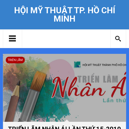
HỘI MỸ THUẬT TP. HỒ CHÍ
MINH
TRIỂN LÃM