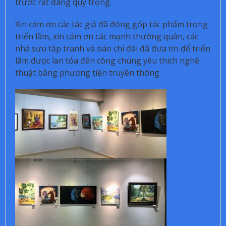
trước rất đáng quý trọng.
Xin cảm ơn các tác giả đã đóng góp tác phẩm trong
triển lãm, xin cảm ơn các mạnh thường quân, các
nhà sưu tập tranh và báo chí đài đã đưa tin để triển
lãm được lan tỏa đến công chúng yêu thích nghệ
thuật bằng phương tiện truyền thông.