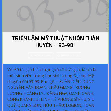
TRIỂN LÃM MỸ THUẬT NHÓM “HÀN
HUYÊN – 93-98”
PHONG NGUYEN
THÁNG 12 3, 2018
Với 50 tác giả biểu tượng của 24 tác giả, tất cả là
một sinh viên trong học sinh trong Đại học Mỹ
chuyển đổi 93-98.
Bao gồm: XUÂN DIỆU;
DUNG
NGUYỄN;
VĂN ĐOÀN;
CHÂU GIANGTRƯƠNG
LƯƠNG;
HOÀNG LYL ĐẶNG NGA;
OANH OANH;
CÔNG KHÁNH;
DI LINH;
LÊ PHONG;
SĨ PHÚ;
SIU
QUÝ;
QUANG SƠN;
HỮU THẤU;
LOGION;
TOÀN