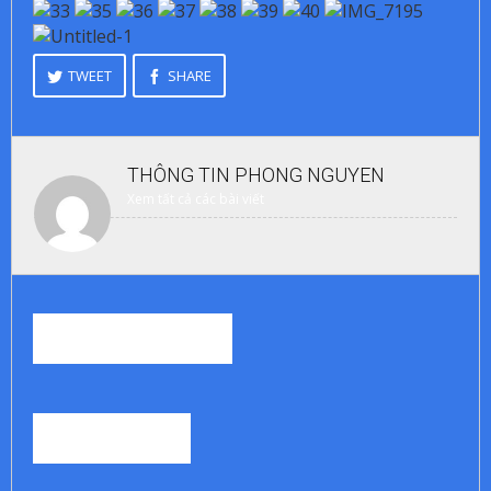
TWEET
SHARE
THÔNG TIN
PHONG NGUYEN
Xem tất cả các bài viết
RELATED STORIES
0
BÌNH LUẬN