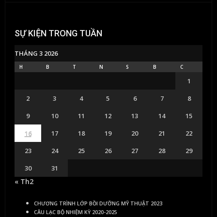
SỰ KIỆN TRONG TUẦN
THÁNG 3 2026
H
B
T
N
S
B
C
1
2
3
4
5
6
7
8
9
10
11
12
13
14
15
16
17
18
19
20
21
22
23
24
25
26
27
28
29
30
31
« Th2
CHƯƠNG TRÌNH LỚP BỒI DƯỠNG MỸ THUẬT 2023
CÂU LẠC BỘ NHIỆM KỲ 2020-2025