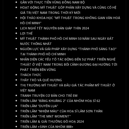
GẮN VỚI THỰC TIỄN VÙNG ĐÔNG NAM BỘ
HOẠT ĐỘNG MỸ THUẬT GÓP PHẦN XÂY DỰNG VÀ CỦNG CỐ HỆ
GIÁ TRỊ VIỆT NAM TRONG THỜI KỲ MỚI
HỘI THẢO KHOA HỌC "MỸ THUẬT TRONG KHÔNG GIAN VĂN HOÁ
HỒ CHÍ MINH"
LỊCH NGHỈ TẾT NGUYÊN ĐÁN GIÁP THÌN 2024
LỢI THẾ
MỸ THUẬT THÀNH PHỐ HỒ CHÍ MINH 50 NĂM SAU NGÀY ĐẤT
NƯỚC THỐNG NHẤT
NGUỒN LỰC VÀ GIẢI PHÁP XÂY DỰNG “THÀNH PHỐ SÁNG TẠO”
TẠI THÀNH PHỐ HỒ CHÍ MINH
NHẬN DIỆN CÁC YẾU TỐ TÁC ĐỘNG ĐẾN SỰ PHÁT TRIỂN NGHỆ
THUẬT Ở VIỆT NAM TRONG BỐI CẢNH ĐƯƠNG ĐẠI HƯỚNG TỚI
PHÁT TRIỂN BỀN VỮNG
THÁCH THỨC
THẦY TRÒ VÀ QUÊ HƯƠNG
THỊ TRƯỜNG MỸ THUẬT VÀ ĐẤU GIÁ TÁC PHẨM MỸ THUẬT Ở
VIỆT NAM
TRANH TRUYỆN CƠ BẢN CHO TRẺ EM
TRIỂN LÃM "BÂNG KHUÂNG 2" CỦA NHÓM HOẠ SĨ 62
TRIỂN LÃM "DUYÊN LỤA"
TRIỂN LÃM "NHIỆM MÀU" CỦA HOẠ SĨ LÂM SƠN THÂN
TRIỂN LÃM "THE MNT MOMENT"
TRIỂN LÃM & GIẢI THƯỞNG ĐỒ HOẠ 2024
TRIỂN LÃM +SINH CỦA NHÓM 888+