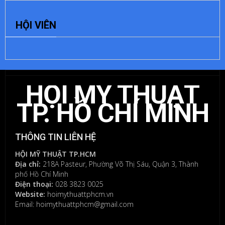
ĐỂ
HỘI VIÊN
LẠI
MỘT
BÌNH
LUẬN
HỘI MỸ THUẬT
Bạn
phải
TP. HỒ CHÍ MINH
đăng
nhập
để
THÔNG TIN LIÊN HỆ
gửi
bình
HỘI MỸ THUẬT TP.HCM
luận.
Địa chỉ:
218A Pasteur, Phường Võ Thị Sáu, Quận 3, Thành
phố Hồ Chí Minh
Điện thoại:
028 3823 0025
Website:
hoimythuattphcm.vn
Email: hoimythuattphcm@gmail.com