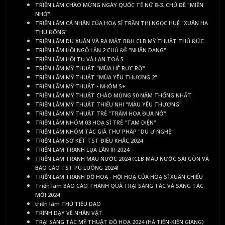
TRIỂN LÃM CHÀO MỪNG NGÀY QUỐC TẾ NỮ 8-3. CHỦ ĐỀ "MIỀN
NHỚ"
TRIỂN LÃM CÁ NHÂN CỦA HOẠ SĨ TRẦN THỊ NGỌC HUỆ "XUÂN HẠ
THU ĐÔNG"
TRIỂN LÃM DU XUÂN VÀ RA MẮT BĐH CLB MỸ THUẬT THỦ ĐỨC
TRIỂN LÃM HỘI NGỘ LẦN 2 CHỦ ĐỀ "NHÂN DẠNG"
TRIỂN LÃM HỘI TỤ VÀ LAN TOẢ 5
TRIỂN LÃM MỸ THUẬT "MÙA HÈ RỰC RỠ"
TRIỂN LÃM MỸ THUẬT "MÙA YÊU THƯƠNG 2"
TRIỂN LÃM MỸ THUẬT - NHÓM 5+
TRIỂN LÃM MỸ THUẬT CHÀO MỪNG 50 NĂM THỐNG NHẤT
TRIỂN LÃM MỸ THUẬT THIẾU NHI "MÀU YÊU THƯƠNG"
TRIỂN LÃM MỸ THUẬT TRẺ "TRĂM HOA ĐUA NỞ"
TRIỂN LÃM NHÓM 03 HOẠ SĨ TRẺ "TAM DIỆN"
TRIỂN LÃM NHÓM TÁC GIẢ THƯ PHÁP "DU Ư NGHỆ"
TRIỂN LÃM SƠ KẾT TST ĐIÊU KHẮC 2024
TRIỂN LÃM TRANH LỤA LẦN III-2024
TRIỂN LÃM TRANH MÀU NƯỚC 2024 (CLB MÀU NƯỚC SÀI GÒN VÀ
BÁO CÁO TST PÙ LUÔNG 2024)
TRIỂN LÃM TRANH ĐỒ HOẠ - HỘI HOẠ CỦA HOẠ SĨ XUÂN CHIỂU
Triển lãm BÁO CÁO THÀNH QUẢ TRẠI SÁNG TÁC VÀ SÁNG TÁC
MỚI 2024
triển lãm THÚ TIÊU DAO
TRÌNH DẠY VẼ NHÂN VẬT
TRẠI SÁNG TÁC MỸ THUẬT ĐỒ HOẠ 2024 (HÀ TIÊN-KIÊN GIANG)