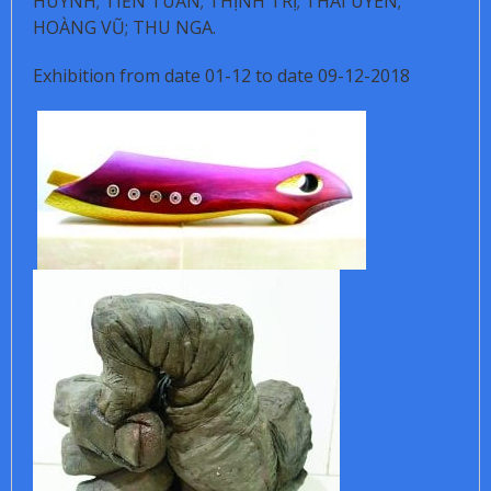
HUỲNH;
TIẾN TUẤN;
THỊNH TRỊ;
THÁI UYÊN;
HOÀNG VŨ;
THU NGA.
Exhibition from date 01-12 to date 09-12-2018