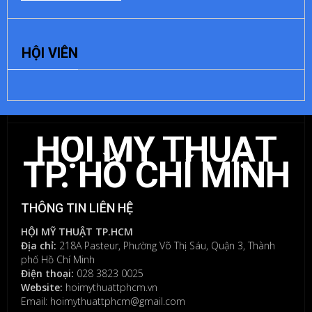
ĐỂ
HỘI VIÊN
LẠI
MỘT
BÌNH
LUẬN
HỘI MỸ THUẬT
Bạn
phải
TP. HỒ CHÍ MINH
đăng
nhập
để
THÔNG TIN LIÊN HỆ
gửi
bình
HỘI MỸ THUẬT TP.HCM
luận.
Địa chỉ:
218A Pasteur, Phường Võ Thị Sáu, Quận 3, Thành
phố Hồ Chí Minh
Điện thoại:
028 3823 0025
Website:
hoimythuattphcm.vn
Email: hoimythuattphcm@gmail.com