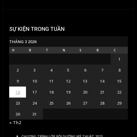
SỰ KIỆN TRONG TUẦN
THÁNG 3 2026
H
B
T
N
S
B
C
1
2
3
4
5
6
7
8
9
10
11
12
13
14
15
16
17
18
19
20
21
22
23
24
25
26
27
28
29
30
31
« Th2
CHƯƠNG TRÌNH LỚP BỒI DƯỠNG MỸ THUẬT 2023