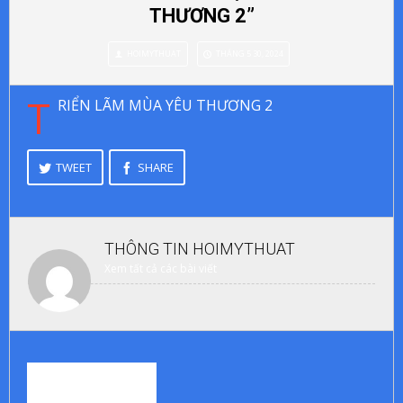
THƯƠNG 2”
HOIMYTHUAT
THÁNG 5 30, 2024
T
RIỂN LÃM MÙA YÊU THƯƠNG 2
TWEET
SHARE
THÔNG TIN
HOIMYTHUAT
Xem tất cả các bài viết
0
BÌNH LUẬN