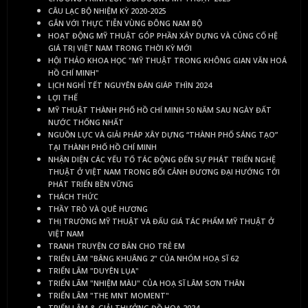
CÂU LẠC BỘ NHIỆM KỲ 2020-2025
GẮN VỚI THỰC TIỄN VÙNG ĐÔNG NAM BỘ
HOẠT ĐỘNG MỸ THUẬT GÓP PHẦN XÂY DỰNG VÀ CỦNG CỐ HỆ
GIÁ TRỊ VIỆT NAM TRONG THỜI KỲ MỚI
HỘI THẢO KHOA HỌC "MỸ THUẬT TRONG KHÔNG GIAN VĂN HOÁ
HỒ CHÍ MINH"
LỊCH NGHỈ TẾT NGUYÊN ĐÁN GIÁP THÌN 2024
LỢI THẾ
MỸ THUẬT THÀNH PHỐ HỒ CHÍ MINH 50 NĂM SAU NGÀY ĐẤT
NƯỚC THỐNG NHẤT
NGUỒN LỰC VÀ GIẢI PHÁP XÂY DỰNG “THÀNH PHỐ SÁNG TẠO”
TẠI THÀNH PHỐ HỒ CHÍ MINH
NHẬN DIỆN CÁC YẾU TỐ TÁC ĐỘNG ĐẾN SỰ PHÁT TRIỂN NGHỆ
THUẬT Ở VIỆT NAM TRONG BỐI CẢNH ĐƯƠNG ĐẠI HƯỚNG TỚI
PHÁT TRIỂN BỀN VỮNG
THÁCH THỨC
THẦY TRÒ VÀ QUÊ HƯƠNG
THỊ TRƯỜNG MỸ THUẬT VÀ ĐẤU GIÁ TÁC PHẨM MỸ THUẬT Ở
VIỆT NAM
TRANH TRUYỆN CƠ BẢN CHO TRẺ EM
TRIỂN LÃM "BÂNG KHUÂNG 2" CỦA NHÓM HOẠ SĨ 62
TRIỂN LÃM "DUYÊN LỤA"
TRIỂN LÃM "NHIỆM MÀU" CỦA HOẠ SĨ LÂM SƠN THÂN
TRIỂN LÃM "THE MNT MOMENT"
TRIỂN LÃM & GIẢI THƯỞNG ĐỒ HOẠ 2024