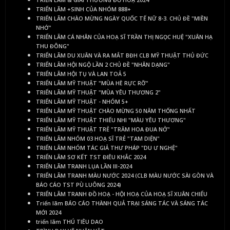
TRIỂN LÃM +SINH CỦA NHÓM 888+
TRIỂN LÃM CHÀO MỪNG NGÀY QUỐC TẾ NỮ 8-3. CHỦ ĐỀ "MIỀN
NHỚ"
TRIỂN LÃM CÁ NHÂN CỦA HOẠ SĨ TRẦN THỊ NGỌC HUỆ "XUÂN HẠ
THU ĐÔNG"
TRIỂN LÃM DU XUÂN VÀ RA MẮT BĐH CLB MỸ THUẬT THỦ ĐỨC
TRIỂN LÃM HỘI NGỘ LẦN 2 CHỦ ĐỀ "NHÂN DẠNG"
TRIỂN LÃM HỘI TỤ VÀ LAN TOẢ 5
TRIỂN LÃM MỸ THUẬT "MÙA HÈ RỰC RỠ"
TRIỂN LÃM MỸ THUẬT "MÙA YÊU THƯƠNG 2"
TRIỂN LÃM MỸ THUẬT - NHÓM 5+
TRIỂN LÃM MỸ THUẬT CHÀO MỪNG 50 NĂM THỐNG NHẤT
TRIỂN LÃM MỸ THUẬT THIẾU NHI "MÀU YÊU THƯƠNG"
TRIỂN LÃM MỸ THUẬT TRẺ "TRĂM HOA ĐUA NỞ"
TRIỂN LÃM NHÓM 03 HOẠ SĨ TRẺ "TAM DIỆN"
TRIỂN LÃM NHÓM TÁC GIẢ THƯ PHÁP "DU Ư NGHỆ"
TRIỂN LÃM SƠ KẾT TST ĐIÊU KHẮC 2024
TRIỂN LÃM TRANH LỤA LẦN III-2024
TRIỂN LÃM TRANH MÀU NƯỚC 2024 (CLB MÀU NƯỚC SÀI GÒN VÀ
BÁO CÁO TST PÙ LUÔNG 2024)
TRIỂN LÃM TRANH ĐỒ HOẠ - HỘI HOẠ CỦA HOẠ SĨ XUÂN CHIỂU
Triển lãm BÁO CÁO THÀNH QUẢ TRẠI SÁNG TÁC VÀ SÁNG TÁC
MỚI 2024
triển lãm THÚ TIÊU DAO