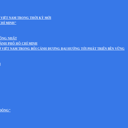
 VIỆT NAM TRONG THỜI KỲ MỚI
CHÍ MINH"
HỐNG NHẤT
HÀNH PHỐ HỒ CHÍ MINH
Ở VIỆT NAM TRONG BỐI CẢNH ĐƯƠNG ĐẠI HƯỚNG TỚI PHÁT TRIỂN BỀN VỮNG
M
 ĐÔNG"