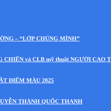
ƯỜNG – “LỚP CHÚNG MÌNH”
NG CHIẾN và CLB mỹ thuật NGƯỜI CAO 
ẮT ĐIỂM MÀU 2025
NGUYỄN THÀNH QUỐC THẠNH