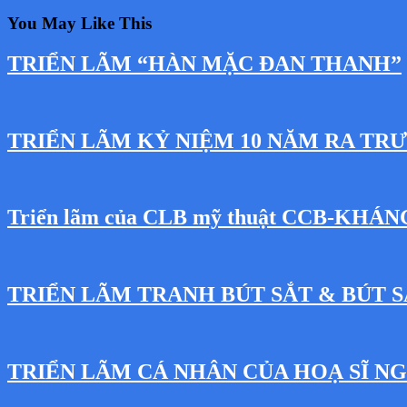
You May Like This
TRIỂN LÃM “HÀN MẶC ĐAN THANH”
TRIỂN LÃM KỶ NIỆM 10 NĂM RA TR
Triển lãm của CLB mỹ thuật CCB-KHÁ
TRIỂN LÃM TRANH BÚT SẮT & BÚT S
TRIỂN LÃM CÁ NHÂN CỦA HOẠ SĨ 