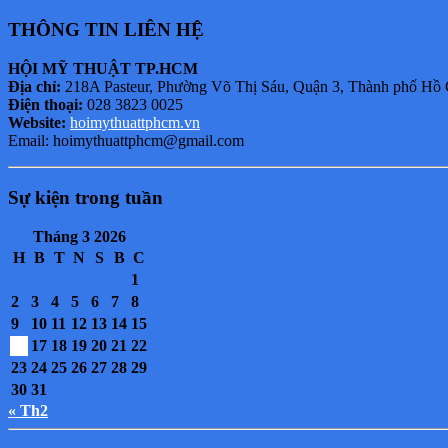
THÔNG TIN LIÊN HỆ
HỘI MỸ THUẬT TP.HCM
Địa chỉ:
218A Pasteur, Phường Võ Thị Sáu, Quận 3, Thành phố Hồ
Điện thoại:
028 3823 0025
Website:
hoimythuattphcm.vn
Email: hoimythuattphcm@gmail.com
Sự kiện trong tuần
Tháng 3 2026
H
B
T
N
S
B
C
1
2
3
4
5
6
7
8
9
10
11
12
13
14
15
16
17
18
19
20
21
22
23
24
25
26
27
28
29
30
31
« Th2