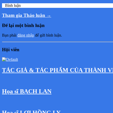
0
Bình luận
Tham gia Thảo luận →
Để lại một bình luận
Bạn phải
đăng nhập
để gửi bình luận.
Hội viên
TÁC GIẢ & TÁC PHẨM CỦA THÀNH V
Họa sĩ BẠCH LAN
Họa sĩ LỢI HỒNG LY