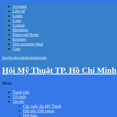
Account
Liên hệ
Login
Logo
Logout
Members
Password Reset
Register
Test escaping html
User
facebook
youtube
instagram
Hội Mỹ Thuật TP. Hồ Chí Minh
Menu
Trang chủ
Tổ chức
Tin tức
Các cuộc thi Mỹ Thuật
Đối nội- Đối ngoại
Hội thảo