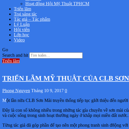
Hoạt động Hội Mỹ Thuật TPHCM
Triển lãm
Trại sáng tác
Tác giả – Tác phẩm
Lý Luận
Hội viên
Lớp học
Video
Go
Search and hit
Triển lãm
TRIỂN LÃM MỸ THUẬT CỦA CLB SƠN 
Phong Nguyen
Tháng 10 9, 2017
0
Một lần nữa CLB Sơn Mài truyền thống tiếp tục gIới thiệu đến ngườ
Đây là con số không nhiều trong những tác gỉa chuyên về sơn mài củ
và cuộc sống trong sinh hoạt thường ngày ở khắp mọi miền đất nước.
Từng tác giả đã góp phần để tạo nên một phong tranh sinh đ8ộng với