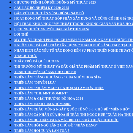
CHƯƠNG TRÌNH LỚP BỒI DƯỠNG MỸ THUẬT 2023
CÂU LẠC BỘ NHIỆM KỲ 2020-2025
GẮN VỚI THỰC TIỄN VÙNG ĐÔNG NAM BỘ
HOẠT ĐỘNG MỸ THUẬT GÓP PHẦN XÂY DỰNG VÀ CỦNG CỐ HỆ GIÁ TRỊ
HỘI THẢO KHOA HỌC "MỸ THUẬT TRONG KHÔNG GIAN VĂN HOÁ HỒ 
LỊCH NGHỈ TẾT NGUYÊN ĐÁN GIÁP THÌN 2024
LỢI THẾ
MỸ THUẬT THÀNH PHỐ HỒ CHÍ MINH 50 NĂM SAU NGÀY ĐẤT NƯỚC T
NGUỒN LỰC VÀ GIẢI PHÁP XÂY DỰNG “THÀNH PHỐ SÁNG TẠO” TẠI T
NHẬN DIỆN CÁC YẾU TỐ TÁC ĐỘNG ĐẾN SỰ PHÁT TRIỂN NGHỆ THUẬT 
THÁCH THỨC
THẦY TRÒ VÀ QUÊ HƯƠNG
THỊ TRƯỜNG MỸ THUẬT VÀ ĐẤU GIÁ TÁC PHẨM MỸ THUẬT Ở VIỆT NA
TRANH TRUYỆN CƠ BẢN CHO TRẺ EM
TRIỂN LÃM "BÂNG KHUÂNG 2" CỦA NHÓM HOẠ SĨ 62
TRIỂN LÃM "DUYÊN LỤA"
TRIỂN LÃM "NHIỆM MÀU" CỦA HOẠ SĨ LÂM SƠN THÂN
TRIỂN LÃM "THE MNT MOMENT"
TRIỂN LÃM & GIẢI THƯỞNG ĐỒ HOẠ 2024
TRIỂN LÃM +SINH CỦA NHÓM 888+
TRIỂN LÃM CHÀO MỪNG NGÀY QUỐC TẾ NỮ 8-3. CHỦ ĐỀ "MIỀN NHỚ"
TRIỂN LÃM CÁ NHÂN CỦA HOẠ SĨ TRẦN THỊ NGỌC HUỆ "XUÂN HẠ THU
TRIỂN LÃM DU XUÂN VÀ RA MẮT BĐH CLB MỸ THUẬT THỦ ĐỨC
TRIỂN LÃM HỘI NGỘ LẦN 2 CHỦ ĐỀ "NHÂN DẠNG"
TRIỂN LÃM HỘI TỤ VÀ LAN TOẢ 5