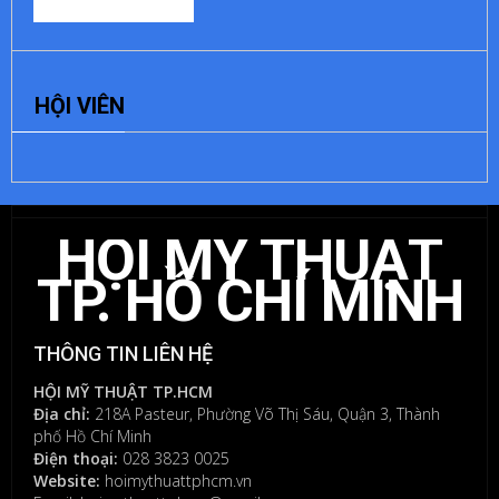
ĐỂ
HỘI VIÊN
LẠI
MỘT
BÌNH
LUẬN
HỘI MỸ THUẬT
Bạn
phải
TP. HỒ CHÍ MINH
đăng
nhập
để
THÔNG TIN LIÊN HỆ
gửi
bình
HỘI MỸ THUẬT TP.HCM
luận.
Địa chỉ:
218A Pasteur, Phường Võ Thị Sáu, Quận 3, Thành
phố Hồ Chí Minh
Điện thoại:
028 3823 0025
Website:
hoimythuattphcm.vn