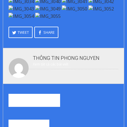
TWEET
SHARE
THÔNG TIN
PHONG NGUYEN
Xem tất cả các bài viết
RELATED STORIES
0
BÌNH LUẬN