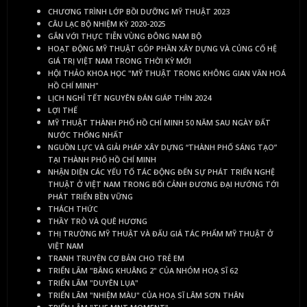
CHƯƠNG TRÌNH LỚP BỒI DƯỠNG MỸ THUẬT 2023
CÂU LẠC BỘ NHIỆM KỲ 2020-2025
GẮN VỚI THỰC TIỄN VÙNG ĐÔNG NAM BỘ
HOẠT ĐỘNG MỸ THUẬT GÓP PHẦN XÂY DỰNG VÀ CỦNG CỐ HỆ
GIÁ TRỊ VIỆT NAM TRONG THỜI KỲ MỚI
HỘI THẢO KHOA HỌC "MỸ THUẬT TRONG KHÔNG GIAN VĂN HOÁ
HỒ CHÍ MINH"
LỊCH NGHỈ TẾT NGUYÊN ĐÁN GIÁP THÌN 2024
LỢI THẾ
MỸ THUẬT THÀNH PHỐ HỒ CHÍ MINH 50 NĂM SAU NGÀY ĐẤT
NƯỚC THỐNG NHẤT
NGUỒN LỰC VÀ GIẢI PHÁP XÂY DỰNG “THÀNH PHỐ SÁNG TẠO”
TẠI THÀNH PHỐ HỒ CHÍ MINH
NHẬN DIỆN CÁC YẾU TỐ TÁC ĐỘNG ĐẾN SỰ PHÁT TRIỂN NGHỆ
THUẬT Ở VIỆT NAM TRONG BỐI CẢNH ĐƯƠNG ĐẠI HƯỚNG TỚI
PHÁT TRIỂN BỀN VỮNG
THÁCH THỨC
THẦY TRÒ VÀ QUÊ HƯƠNG
THỊ TRƯỜNG MỸ THUẬT VÀ ĐẤU GIÁ TÁC PHẨM MỸ THUẬT Ở
VIỆT NAM
TRANH TRUYỆN CƠ BẢN CHO TRẺ EM
TRIỂN LÃM "BÂNG KHUÂNG 2" CỦA NHÓM HOẠ SĨ 62
TRIỂN LÃM "DUYÊN LỤA"
TRIỂN LÃM "NHIỆM MÀU" CỦA HOẠ SĨ LÂM SƠN THÂN