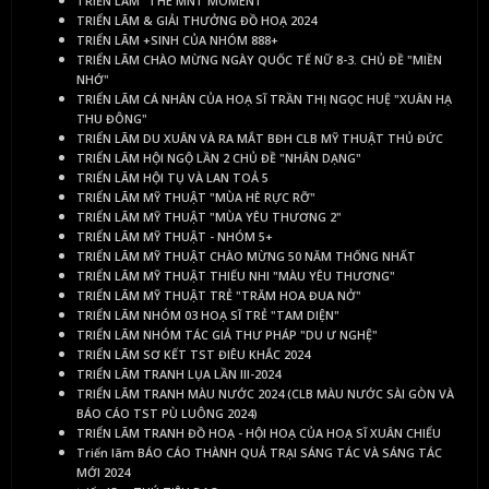
TRIỂN LÃM "THE MNT MOMENT"
TRIỂN LÃM & GIẢI THƯỞNG ĐỒ HOẠ 2024
TRIỂN LÃM +SINH CỦA NHÓM 888+
TRIỂN LÃM CHÀO MỪNG NGÀY QUỐC TẾ NỮ 8-3. CHỦ ĐỀ "MIỀN
NHỚ"
TRIỂN LÃM CÁ NHÂN CỦA HOẠ SĨ TRẦN THỊ NGỌC HUỆ "XUÂN HẠ
THU ĐÔNG"
TRIỂN LÃM DU XUÂN VÀ RA MẮT BĐH CLB MỸ THUẬT THỦ ĐỨC
TRIỂN LÃM HỘI NGỘ LẦN 2 CHỦ ĐỀ "NHÂN DẠNG"
TRIỂN LÃM HỘI TỤ VÀ LAN TOẢ 5
TRIỂN LÃM MỸ THUẬT "MÙA HÈ RỰC RỠ"
TRIỂN LÃM MỸ THUẬT "MÙA YÊU THƯƠNG 2"
TRIỂN LÃM MỸ THUẬT - NHÓM 5+
TRIỂN LÃM MỸ THUẬT CHÀO MỪNG 50 NĂM THỐNG NHẤT
TRIỂN LÃM MỸ THUẬT THIẾU NHI "MÀU YÊU THƯƠNG"
TRIỂN LÃM MỸ THUẬT TRẺ "TRĂM HOA ĐUA NỞ"
TRIỂN LÃM NHÓM 03 HOẠ SĨ TRẺ "TAM DIỆN"
TRIỂN LÃM NHÓM TÁC GIẢ THƯ PHÁP "DU Ư NGHỆ"
TRIỂN LÃM SƠ KẾT TST ĐIÊU KHẮC 2024
TRIỂN LÃM TRANH LỤA LẦN III-2024
TRIỂN LÃM TRANH MÀU NƯỚC 2024 (CLB MÀU NƯỚC SÀI GÒN VÀ
BÁO CÁO TST PÙ LUÔNG 2024)
TRIỂN LÃM TRANH ĐỒ HOẠ - HỘI HOẠ CỦA HOẠ SĨ XUÂN CHIỂU
Triển lãm BÁO CÁO THÀNH QUẢ TRẠI SÁNG TÁC VÀ SÁNG TÁC
MỚI 2024