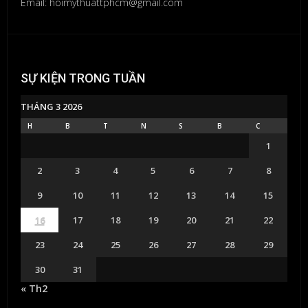
Email: hoimythuattphcm@gmail.com
SỰ KIỆN TRONG TUẦN
THÁNG 3 2026
H
B
T
N
S
B
C
1
2
3
4
5
6
7
8
9
10
11
12
13
14
15
16
17
18
19
20
21
22
23
24
25
26
27
28
29
30
31
« Th2