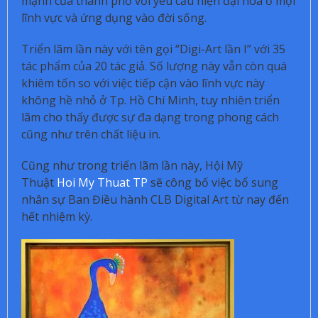
mạnh của thành phố với yêu cầu hiện đại hóa ở mọi
lĩnh vực và ứng dụng vào đời sống.
Triển lãm lần này với tên gọi “Digi-Art lần I” với 35
tác phẩm của 20 tác giả. Số lượng này vẫn còn quá
khiêm tốn so với việc tiếp cận vào lĩnh vực này
không hề nhỏ ở Tp. Hồ Chí Minh, tuy nhiên triển
lãm cho thấy được sự đa dạng trong phong cách
cũng như trên chất liệu in.
Cũng như trong triển lãm lần này, Hội Mỹ
Thuật
Hoi My Thuat TP
sẽ công bố việc bổ sung
nhân sự Ban Điều hành CLB Digital Art từ nay đến
hết nhiệm kỳ.