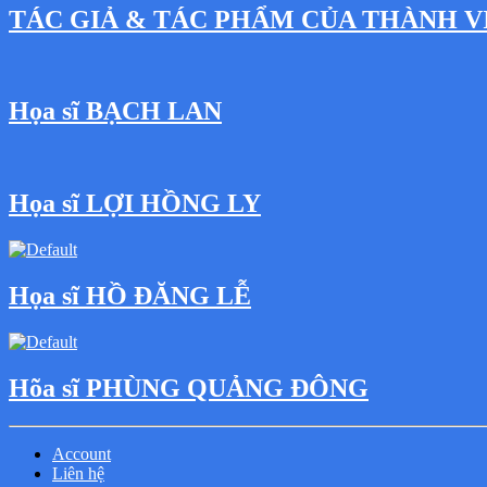
TÁC GIẢ & TÁC PHẨM CỦA THÀNH V
Họa sĩ BẠCH LAN
Họa sĩ LỢI HỒNG LY
Họa sĩ HỒ ĐĂNG LỄ
Hõa sĩ PHÙNG QUẢNG ĐÔNG
Account
Liên hệ