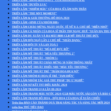
TRIỂN LÃM "BÂNG KHUÂNG 2" CỦA NHÓM HOẠ SĨ 62
TRIỂN LÃM "DUYÊN LỤA"
TRIỂN LÃM "NHIỆM MÀU" CỦA HOẠ SĨ LÂM SƠN THÂN
TRIỂN LÃM "THE MNT MOMENT"
TRIỂN LÃM & GIẢI THƯỞNG ĐỒ HOẠ 2024
TRIỂN LÃM +SINH CỦA NHÓM 888+
TRIỂN LÃM CHÀO MỪNG NGÀY QUỐC TẾ NỮ 8-3. CHỦ ĐỀ "MIỀN NHỚ"
TRIỂN LÃM CÁ NHÂN CỦA HOẠ SĨ TRẦN THỊ NGỌC HUỆ "XUÂN HẠ THU
TRIỂN LÃM DU XUÂN VÀ RA MẮT BĐH CLB MỸ THUẬT THỦ ĐỨC
TRIỂN LÃM HỘI NGỘ LẦN 2 CHỦ ĐỀ "NHÂN DẠNG"
TRIỂN LÃM HỘI TỤ VÀ LAN TOẢ 5
TRIỂN LÃM MỸ THUẬT "MÙA HÈ RỰC RỠ"
TRIỂN LÃM MỸ THUẬT "MÙA YÊU THƯƠNG 2"
TRIỂN LÃM MỸ THUẬT - NHÓM 5+
TRIỂN LÃM MỸ THUẬT CHÀO MỪNG 50 NĂM THỐNG NHẤT
TRIỂN LÃM MỸ THUẬT THIẾU NHI "MÀU YÊU THƯƠNG"
TRIỂN LÃM MỸ THUẬT TRẺ "TRĂM HOA ĐUA NỞ"
TRIỂN LÃM NHÓM 03 HOẠ SĨ TRẺ "TAM DIỆN"
TRIỂN LÃM NHÓM TÁC GIẢ THƯ PHÁP "DU Ư NGHỆ"
TRIỂN LÃM SƠ KẾT TST ĐIÊU KHẮC 2024
TRIỂN LÃM TRANH LỤA LẦN III-2024
TRIỂN LÃM TRANH MÀU NƯỚC 2024 (CLB MÀU NƯỚC SÀI GÒN VÀ BÁO C
TRIỂN LÃM TRANH ĐỒ HOẠ - HỘI HOẠ CỦA HOẠ SĨ XUÂN CHIỂU
Triển lãm BÁO CÁO THÀNH QUẢ TRẠI SÁNG TÁC VÀ SÁNG TÁC MỚI 2024
triển lãm THÚ TIÊU DAO