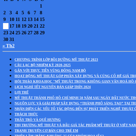
1
2
3
4
5
6
7
8
9
10
11
12
13
14
15
16
17
18
19
20
21
22
23
24
25
26
27
28
29
30
31
« Th2
CHƯƠNG TRÌNH LỚP BỒI DƯỠNG MỸ THUẬT 2023
CÂU LẠC BỘ NHIỆM KỲ 2020-2025
GẮN VỚI THỰC TIỄN VÙNG ĐÔNG NAM BỘ
HOẠT ĐỘNG MỸ THUẬT GÓP PHẦN XÂY DỰNG VÀ CỦNG CỐ HỆ GIÁ TRỊ
HỘI THẢO KHOA HỌC "MỸ THUẬT TRONG KHÔNG GIAN VĂN HOÁ HỒ 
LỊCH NGHỈ TẾT NGUYÊN ĐÁN GIÁP THÌN 2024
LỢI THẾ
MỸ THUẬT THÀNH PHỐ HỒ CHÍ MINH 50 NĂM SAU NGÀY ĐẤT NƯỚC T
NGUỒN LỰC VÀ GIẢI PHÁP XÂY DỰNG “THÀNH PHỐ SÁNG TẠO” TẠI T
NHẬN DIỆN CÁC YẾU TỐ TÁC ĐỘNG ĐẾN SỰ PHÁT TRIỂN NGHỆ THUẬT 
THÁCH THỨC
THẦY TRÒ VÀ QUÊ HƯƠNG
THỊ TRƯỜNG MỸ THUẬT VÀ ĐẤU GIÁ TÁC PHẨM MỸ THUẬT Ở VIỆT NA
TRANH TRUYỆN CƠ BẢN CHO TRẺ EM