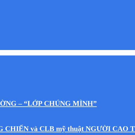
ƯỜNG – “LỚP CHÚNG MÌNH”
NG CHIẾN và CLB mỹ thuật NGƯỜI CAO 