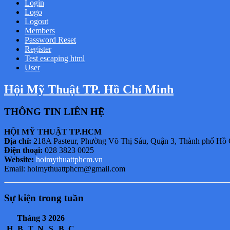
Login
Logo
Logout
Members
Password Reset
Register
Test escaping html
User
Hội Mỹ Thuật TP. Hồ Chí Minh
THÔNG TIN LIÊN HỆ
HỘI MỸ THUẬT TP.HCM
Địa chỉ:
218A Pasteur, Phường Võ Thị Sáu, Quận 3, Thành phố Hồ
Điện thoại:
028 3823 0025
Website:
hoimythuattphcm.vn
Email: hoimythuattphcm@gmail.com
Sự kiện trong tuần
Tháng 3 2026
H
B
T
N
S
B
C