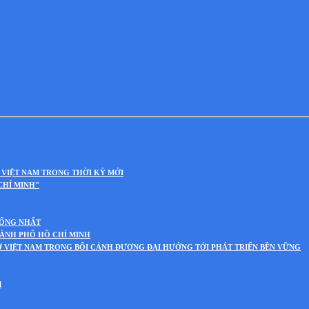
 VIỆT NAM TRONG THỜI KỲ MỚI
CHÍ MINH"
HỐNG NHẤT
HÀNH PHỐ HỒ CHÍ MINH
Ở VIỆT NAM TRONG BỐI CẢNH ĐƯƠNG ĐẠI HƯỚNG TỚI PHÁT TRIỂN BỀN VỮNG
M