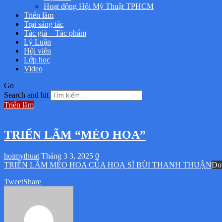
Hoạt động Hội Mỹ Thuật TPHCM
Triển lãm
Trại sáng tác
Tác giả – Tác phẩm
Lý Luận
Hội viên
Lớp học
Video
Go
Search and hit
Triển lãm
TRIỂN LÃM “MÈO HOA”
hoimythuat
Tháng 3 3, 2025
0
TRIỂN LÃM MÈO HOA CỦA HOẠ SĨ BÙI THANH THUẬN
Do
Tweet
Share