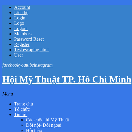
Account
Liên hệ
Login
Logo
Logout
Members
Password Reset
Register
Test escaping html
User
facebook
youtube
instagram
Hội Mỹ Thuật TP. Hồ Chí Minh
Menu
Trang chủ
Tổ chức
Tin tức
Các cuộc thi Mỹ Thuật
Đối nội- Đối ngoại
Hội thảo