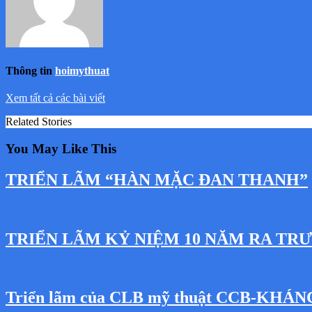
Thông tin
hoimythuat
Xem tất cả các bài viết
Related Stories
You May Like This
TRIỂN LÃM “HÀN MẶC ĐAN THANH”
TRIỂN LÃM KỶ NIỆM 10 NĂM RA TR
Triển lãm của CLB mỹ thuật CCB-KHÁ