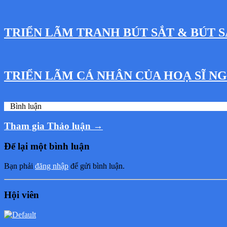
TRIỂN LÃM TRANH BÚT SẮT & BÚT S
TRIỂN LÃM CÁ NHÂN CỦA HOẠ SĨ 
0
Bình luận
Tham gia Thảo luận →
Để lại một bình luận
Bạn phải
đăng nhập
để gửi bình luận.
Hội viên