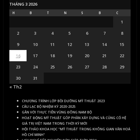
THÁNG 3 2026
H
B
T
N
S
B
C
1
2
3
4
5
6
7
8
9
10
11
12
13
14
15
16
17
18
19
20
21
22
23
24
25
26
27
28
29
30
31
« Th2
CHƯƠNG TRÌNH LỚP BỒI DƯỠNG MỸ THUẬT 2023
CÂU LẠC BỘ NHIỆM KỲ 2020-2025
GẮN VỚI THỰC TIỄN VÙNG ĐÔNG NAM BỘ
HOẠT ĐỘNG MỸ THUẬT GÓP PHẦN XÂY DỰNG VÀ CỦNG CỐ HỆ
GIÁ TRỊ VIỆT NAM TRONG THỜI KỲ MỚI
HỘI THẢO KHOA HỌC "MỸ THUẬT TRONG KHÔNG GIAN VĂN HOÁ
HỒ CHÍ MINH"