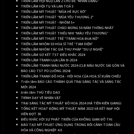
TRIỂN LÃM HỘI NGỘ LẦN 2 CHỦ ĐỀ "NHÂN DẠNG"
TRIỂN LÃM HỘI TỤ VÀ LAN TOẢ 5
TRIỂN LÃM MỸ THUẬT "MÙA HÈ RỰC RỠ"
TRIỂN LÃM MỸ THUẬT "MÙA YÊU THƯƠNG 2"
TRIỂN LÃM MỸ THUẬT - NHÓM 5+
TRIỂN LÃM MỸ THUẬT CHÀO MỪNG 50 NĂM THỐNG NHẤT
TRIỂN LÃM MỸ THUẬT THIẾU NHI "MÀU YÊU THƯƠNG"
TRIỂN LÃM MỸ THUẬT TRẺ "TRĂM HOA ĐUA NỞ"
TRIỂN LÃM NHÓM 03 HOẠ SĨ TRẺ "TAM DIỆN"
TRIỂN LÃM NHÓM TÁC GIẢ THƯ PHÁP "DU Ư NGHỆ"
TRIỂN LÃM SƠ KẾT TST ĐIÊU KHẮC 2024
TRIỂN LÃM TRANH LỤA LẦN III-2024
TRIỂN LÃM TRANH MÀU NƯỚC 2024 (CLB MÀU NƯỚC SÀI GÒN VÀ
BÁO CÁO TST PÙ LUÔNG 2024)
TRIỂN LÃM TRANH ĐỒ HOẠ - HỘI HOẠ CỦA HOẠ SĨ XUÂN CHIỂU
Triển lãm BÁO CÁO THÀNH QUẢ TRẠI SÁNG TÁC VÀ SÁNG TÁC
MỚI 2024
triển lãm THÚ TIÊU DAO
TRÌNH DẠY VẼ NHÂN VẬT
TRẠI SÁNG TÁC MỸ THUẬT ĐỒ HOẠ 2024 (HÀ TIÊN-KIÊN GIANG)
TỔNG KẾT HOẠT ĐỘNG MỸ THUẬT NĂM 2023 VÀ KẾT NẠP HỘI
VIÊN ĐỢT 36
ĐIÊU KHẮC VỚI SỰ PHÁT TRIỂN CỦA KHÔNG GIAN ĐÔ THỊ
ĐÀO TẠO MỸ THUẬT ỨNG DỤNG TRONG BỐI CẢNH TOÀN CẦU
HÓA VÀ CÔNG NGHIỆP 4.0