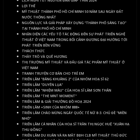
LỊCH NGHỈ TẾT NGUYÊN ĐÁN GIÁP THÌN 2024
LỢI THẾ
MỸ THUẬT THÀNH PHỐ HỒ CHÍ MINH 50 NĂM SAU NGÀY ĐẤT
NƯỚC THỐNG NHẤT
NGUỒN LỰC VÀ GIẢI PHÁP XÂY DỰNG “THÀNH PHỐ SÁNG TẠO”
TẠI THÀNH PHỐ HỒ CHÍ MINH
NHẬN DIỆN CÁC YẾU TỐ TÁC ĐỘNG ĐẾN SỰ PHÁT TRIỂN NGHỆ
THUẬT Ở VIỆT NAM TRONG BỐI CẢNH ĐƯƠNG ĐẠI HƯỚNG TỚI
PHÁT TRIỂN BỀN VỮNG
THÁCH THỨC
THẦY TRÒ VÀ QUÊ HƯƠNG
THỊ TRƯỜNG MỸ THUẬT VÀ ĐẤU GIÁ TÁC PHẨM MỸ THUẬT Ở
VIỆT NAM
TRANH TRUYỆN CƠ BẢN CHO TRẺ EM
TRIỂN LÃM "BÂNG KHUÂNG 2" CỦA NHÓM HOẠ SĨ 62
TRIỂN LÃM "DUYÊN LỤA"
TRIỂN LÃM "NHIỆM MÀU" CỦA HOẠ SĨ LÂM SƠN THÂN
TRIỂN LÃM "THE MNT MOMENT"
TRIỂN LÃM & GIẢI THƯỞNG ĐỒ HOẠ 2024
TRIỂN LÃM +SINH CỦA NHÓM 888+
TRIỂN LÃM CHÀO MỪNG NGÀY QUỐC TẾ NỮ 8-3. CHỦ ĐỀ "MIỀN
NHỚ"
TRIỂN LÃM CÁ NHÂN CỦA HOẠ SĨ TRẦN THỊ NGỌC HUỆ "XUÂN HẠ
THU ĐÔNG"
TRIỂN LÃM DU XUÂN VÀ RA MẮT BĐH CLB MỸ THUẬT THỦ ĐỨC