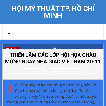
HỘI MỸ THUẬT TP. HỒ CHÍ
MINH
TRIỂN LÃM
TRIỂN LÃM CÁC LỚP HỘI HỌA CHÀO
MỪNG NGÀY NHÀ GIÁO VIỆT NAM 20-11
PHONG NGUYEN
THÁNG MƯỜI MỘT 26, 2019
T
ất cả chúng ta luôn hướng đến những điều tốt
đẹp trong cuộc sống khi giá trị đạo đức đi
xuống, vì vậy “Tôn sư trọng đạo” là một truyền
thống văn hóa vô cùng tốt đẹp mà việc tôn trọng,