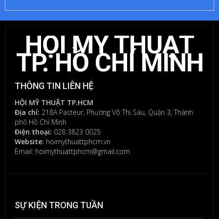
LUẬN
HỘI MỸ THUẬT
Bạn
phải
TP. HỒ CHÍ MINH
đăng
nhập
để
THÔNG TIN LIÊN HỆ
gửi
bình
HỘI MỸ THUẬT TP.HCM
luận.
Địa chỉ:
218A Pasteur, Phường Võ Thị Sáu, Quận 3, Thành
phố Hồ Chí Minh
Điện thoại:
028 3823 0025
Website:
hoimythuattphcm.vn
Email: hoimythuattphcm@gmail.com
SỰ KIỆN TRONG TUẦN