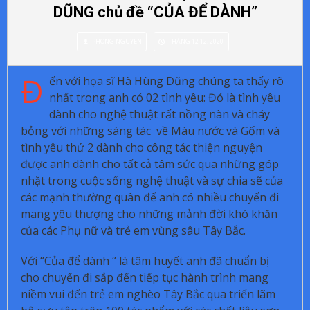
DŨNG chủ đề “CỦA ĐỂ DÀNH”
PHONG NGUYEN
THÁNG 12 12, 2020
Đ
ến với họa sĩ Hà Hùng Dũng chúng ta thấy rõ
nhất trong anh có 02 tình yêu: Đó là tình yêu
dành cho nghệ thuật rất nồng nàn và cháy
bỏng với những sáng tác về Màu nước và Gốm và
tình yêu thứ 2 dành cho công tác thiện nguyện
được anh dành cho tất cả tâm sức qua những góp
nhặt trong cuộc sống nghệ thuật và sự chia sẽ của
các mạnh thường quân để anh có nhiều chuyến đi
mang yêu thượng cho những mảnh đời khó khăn
của các Phụ nữ và trẻ em vùng sâu Tây Bắc.
Với “Của để dành “ là tâm huyết anh đã chuẩn bị
cho chuyến đi sắp đến tiếp tục hành trình mang
niềm vui đến trẻ em nghèo Tây Bắc qua triển lãm