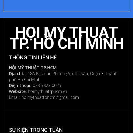
BÌNH
LUẬN
HỘI MỸ THUẬT
Bạn
phải
TP. HỒ CHÍ MINH
đăng
nhập
để
THÔNG TIN LIÊN HỆ
gửi
bình
HỘI MỸ THUẬT TP.HCM
luận.
Địa chỉ:
218A Pasteur, Phường Võ Thị Sáu, Quận 3, Thành
phố Hồ Chí Minh
Điện thoại:
028 3823 0025
Website:
hoimythuattphcm.vn
Email: hoimythuattphcm@gmail.com
SỰ KIỆN TRONG TUẦN