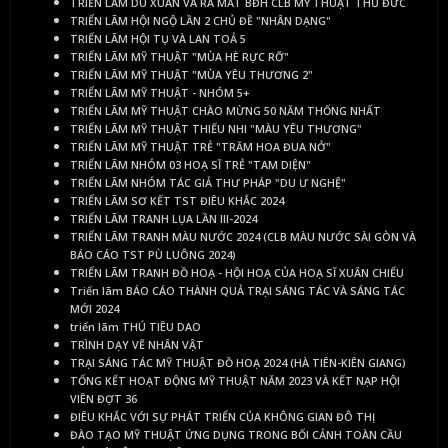
TRIỂN LÃM DU XUÂN VÀ RA MẮT BĐH CLB MỸ THUẬT THỦ ĐỨC
TRIỂN LÃM HỘI NGỘ LẦN 2 CHỦ ĐỀ "NHÂN DẠNG"
TRIỂN LÃM HỘI TỤ VÀ LAN TOẢ 5
TRIỂN LÃM MỸ THUẬT "MÙA HÈ RỰC RỠ"
TRIỂN LÃM MỸ THUẬT "MÙA YÊU THƯƠNG 2"
TRIỂN LÃM MỸ THUẬT - NHÓM 5+
TRIỂN LÃM MỸ THUẬT CHÀO MỪNG 50 NĂM THỐNG NHẤT
TRIỂN LÃM MỸ THUẬT THIẾU NHI "MÀU YÊU THƯƠNG"
TRIỂN LÃM MỸ THUẬT TRẺ "TRĂM HOA ĐUA NỞ"
TRIỂN LÃM NHÓM 03 HOẠ SĨ TRẺ "TAM DIỆN"
TRIỂN LÃM NHÓM TÁC GIẢ THƯ PHÁP "DU Ư NGHỆ"
TRIỂN LÃM SƠ KẾT TST ĐIÊU KHẮC 2024
TRIỂN LÃM TRANH LỤA LẦN III-2024
TRIỂN LÃM TRANH MÀU NƯỚC 2024 (CLB MÀU NƯỚC SÀI GÒN VÀ
BÁO CÁO TST PÙ LUÔNG 2024)
TRIỂN LÃM TRANH ĐỒ HOẠ - HỘI HOẠ CỦA HOẠ SĨ XUÂN CHIỂU
Triển lãm BÁO CÁO THÀNH QUẢ TRẠI SÁNG TÁC VÀ SÁNG TÁC
MỚI 2024
triển lãm THÚ TIÊU DAO
TRÌNH DẠY VẼ NHÂN VẬT
TRẠI SÁNG TÁC MỸ THUẬT ĐỒ HOẠ 2024 (HÀ TIÊN-KIÊN GIANG)
TỔNG KẾT HOẠT ĐỘNG MỸ THUẬT NĂM 2023 VÀ KẾT NẠP HỘI
VIÊN ĐỢT 36
ĐIÊU KHẮC VỚI SỰ PHÁT TRIỂN CỦA KHÔNG GIAN ĐÔ THỊ
ĐÀO TẠO MỸ THUẬT ỨNG DỤNG TRONG BỐI CẢNH TOÀN CẦU