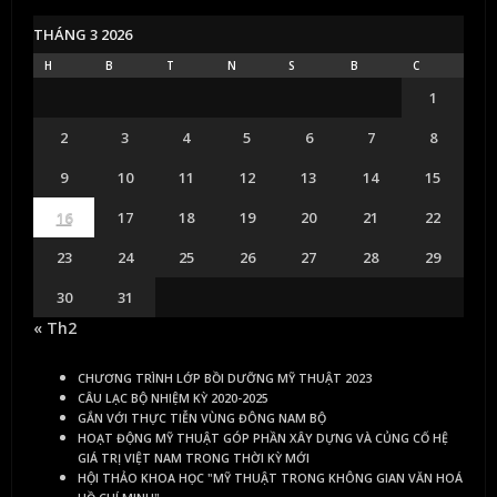
THÁNG 3 2026
H
B
T
N
S
B
C
1
2
3
4
5
6
7
8
9
10
11
12
13
14
15
16
17
18
19
20
21
22
23
24
25
26
27
28
29
30
31
« Th2
CHƯƠNG TRÌNH LỚP BỒI DƯỠNG MỸ THUẬT 2023
CÂU LẠC BỘ NHIỆM KỲ 2020-2025
GẮN VỚI THỰC TIỄN VÙNG ĐÔNG NAM BỘ
HOẠT ĐỘNG MỸ THUẬT GÓP PHẦN XÂY DỰNG VÀ CỦNG CỐ HỆ
GIÁ TRỊ VIỆT NAM TRONG THỜI KỲ MỚI
HỘI THẢO KHOA HỌC "MỸ THUẬT TRONG KHÔNG GIAN VĂN HOÁ