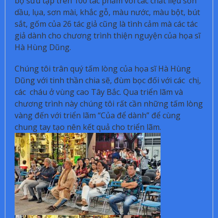
bộ sưu tập trên 100 tác phẩm với các chất liệu sơn
dầu, lụa, sơn mài, khắc gỗ, màu nước, màu bột, bút
sắt, gốm của 26 tác giả cũng là tình cảm mà các tác
giả dành cho chương trình thiện nguyện của họa sĩ
Hà Hùng Dũng.
Chúng tôi trân quý tấm lòng của họa sĩ Hà Hùng
Dũng với tinh thần chia sẽ, đùm bọc đối với các chị,
các cháu ở vùng cao Tây Bắc. Qua triển lãm và
chương trình này chúng tôi rất cần những tấm lòng
vàng đến với triển lãm “Của để dành” để cùng
chung tay tạo nên kết quả cho triển lãm.