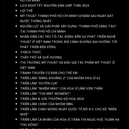
HỒ CHÍ MINH"
LỊCH NGHỈ TẾT NGUYÊN ĐÁN GIÁP THÌN 2024
LỢI THẾ
MỸ THUẬT THÀNH PHỐ HỒ CHÍ MINH 50 NĂM SAU NGÀY ĐẤT
NƯỚC THỐNG NHẤT
NGUỒN LỰC VÀ GIẢI PHÁP XÂY DỰNG “THÀNH PHỐ SÁNG TẠO”
TẠI THÀNH PHỐ HỒ CHÍ MINH
NHẬN DIỆN CÁC YẾU TỐ TÁC ĐỘNG ĐẾN SỰ PHÁT TRIỂN NGHỆ
THUẬT Ở VIỆT NAM TRONG BỐI CẢNH ĐƯƠNG ĐẠI HƯỚNG TỚI
PHÁT TRIỂN BỀN VỮNG
THÁCH THỨC
THẦY TRÒ VÀ QUÊ HƯƠNG
THỊ TRƯỜNG MỸ THUẬT VÀ ĐẤU GIÁ TÁC PHẨM MỸ THUẬT Ở
VIỆT NAM
TRANH TRUYỆN CƠ BẢN CHO TRẺ EM
TRIỂN LÃM "BÂNG KHUÂNG 2" CỦA NHÓM HOẠ SĨ 62
TRIỂN LÃM "DUYÊN LỤA"
TRIỂN LÃM "NHIỆM MÀU" CỦA HOẠ SĨ LÂM SƠN THÂN
TRIỂN LÃM "THE MNT MOMENT"
TRIỂN LÃM & GIẢI THƯỞNG ĐỒ HOẠ 2024
TRIỂN LÃM +SINH CỦA NHÓM 888+
TRIỂN LÃM CHÀO MỪNG NGÀY QUỐC TẾ NỮ 8-3. CHỦ ĐỀ "MIỀN
NHỚ"
TRIỂN LÃM CÁ NHÂN CỦA HOẠ SĨ TRẦN THỊ NGỌC HUỆ "XUÂN HẠ
THU ĐÔNG"