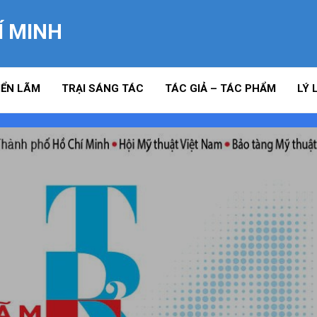
Í MINH
IỂN LÃM
TRẠI SÁNG TÁC
TÁC GIẢ – TÁC PHẨM
LÝ 