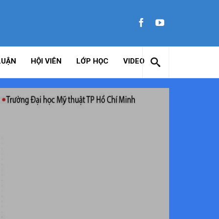
LUẬN
HỘI VIÊN
LỚP HỌC
VIDEO