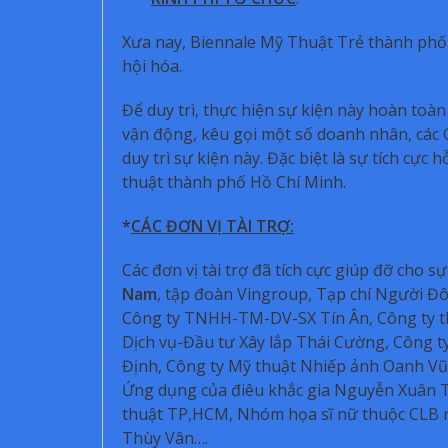
Xưa nay, Biennale Mỹ Thuật Trẻ thành phố 
hội hóa.
Để duy trì, thực hiện sự kiện này hoàn to
vận động, kêu gọi một số doanh nhân, các Ga
duy trì sự kiện này. Đặc biệt là sự tích cự
thuật thành phố Hồ Chí Minh.
*
CÁC ĐƠN VỊ TÀI TRỢ:
Các đơn vị tài trợ đã tích cực giúp đỡ cho s
Nam
, tập đoàn Vingroup, Tạp chí Người Đô
Công ty TNHH-TM-DV-SX Tín Ân, Công ty t
Dịch vụ-Đầu tư Xây lắp Thái Cường, Công
Định, Công ty Mỹ thuật Nhiếp ảnh Oanh Vũ
Ứng dụng của điêu khắc gia Nguyễn Xuân T
thuật TP,HCM, Nhóm họa sĩ nữ thuộc CLB n
Thùy Vân….