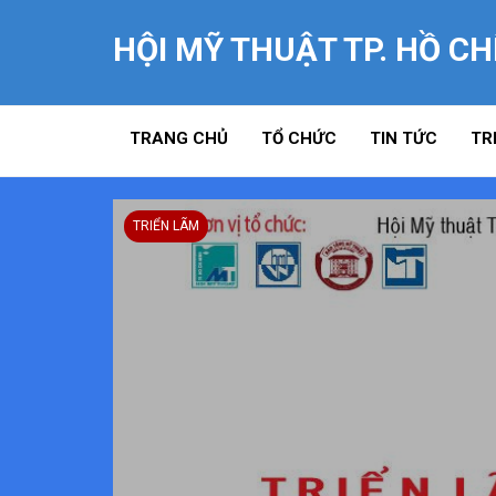
HỘI MỸ THUẬT TP. HỒ CH
TRANG CHỦ
TỔ CHỨC
TIN TỨC
TR
TRIỂN LÃM