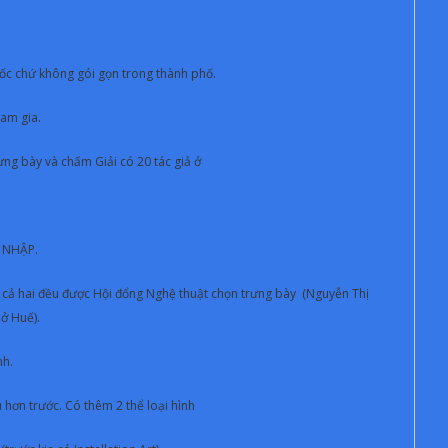
uốc chứ không gói gọn trong thành phố.
am gia.
ng bày và chấm Giải có 20 tác giả ở
I NHẬP.
à cả hai đều được Hội đổng Nghệ thuật chọn trưng bày (Nguyễn Thị
ở Huế).
nh.
hơn trước. Có thêm 2 thể loại hình