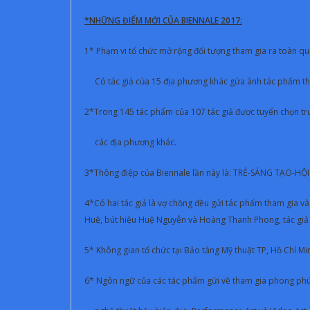
*NHỮNG ĐIỂM MỚI CỦA BIENNALE 2017:
1* Phạm vi tổ chức mở rộng đối tượng tham gia ra toàn q
Có tác giả của 15 địa phương khác gửa ành tác phẩm th
2*Trong 145 tác phẩm của 107 tác giả được tuyển chọn trư
các địa phương khác.
3*Thông điệp của Biennale lần này là: TRẺ-SÁNG TẠO-HỘ
4*Có hai tác giả là vợ chồng đều gửi tác phẩm tham gia v
Huệ, bút hiệu Huệ Nguyễn và Hoàng Thanh Phong, tác giả 
5* Không gian tổ chức tại Bảo tàng Mỹ thuật TP, Hồ Chí Mi
6* Ngôn ngữ của các tác phẩm gửi về tham gia phong phú 