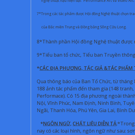
nghệ thuật hậu hiện đại: Performance Art và Video Art. (t
7*Trong các tác phẩm được Hội đồng Nghệ thuật chọn trao
của Bắc miền Trung và Đồng bằng Sông Cữu Long.
8*Thành phần Hội đồng Nghệ thuật được mở
9*Tiểu ban tổ chức, Tiểu ban Truyền thông 
*
CÁC ĐỊA PHƯƠNG, TÁC GIẢ &TÁC PHẨM 
Qua thông báo của Ban Tổ Chức, từ tháng 8
188 ảnh tác phẩm đến tham gia (148 tranh, 
Performace). Có 15 địa phương ngoài thàn
Nội, Vĩnh Phúc, Nam Định, Ninh Bình, Tu
Ngãi, Thanh Hóa, Phú Yên, Gia Lai, Bình D
*
NGÔN NGỮ,
CHẤT LIỆU DIỄN TẢ
:*Trong
nay có các loại hình, ngôn ngữ như sau: sơn