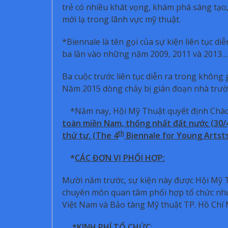
trẻ có nhiều khát vọng, khám phá sáng tạo,
mới lạ trong lãnh vực mỹ thuật.
*Biennale là tên gọi của sự kiện liên tục d
ba lần vào những năm 2009, 2011 và 2013…
Ba cuộc trước liên tục diễn ra trong không
Năm 2015 dòng chảy bị gián đoạn nhà trườ
*Năm nay, Hội Mỹ Thuật quyết định Ch
toàn miền Nam, thống nhất đất nước (30/4
th
thứ tư. (The 4
Biennale for Young Artsts
*
CÁC ĐƠN VỊ PHỐI HỢP:
Mười năm trước, sự kiện này được Hội Mỹ 
chuyên môn quan tâm phối hợp tổ chức nh
Việt Nam và Bảo tàng Mỹ thuật TP. Hồ Chí M
*
KINH PHÍ TỔ CHỨC
: