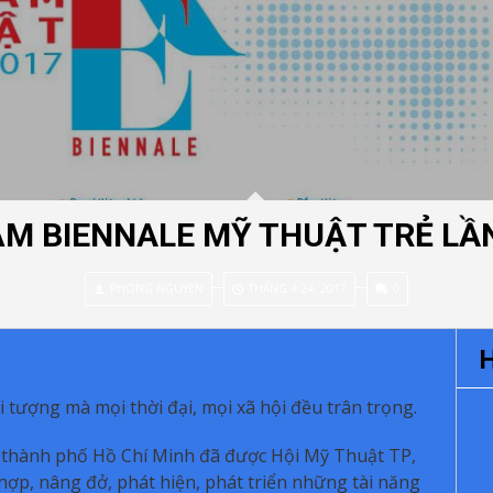
ÃM BIENNALE MỸ THUẬT TRẺ LẦN
PHONG NGUYEN
THÁNG 4 24, 2017
0
H
ối tượng mà mọi thời đại, mọi xã hội đều trân trọng.
 thành phố Hồ Chí Minh đã được Hội Mỹ Thuật TP,
ợp, nâng đở, phát hiện, phát triển những tài năng