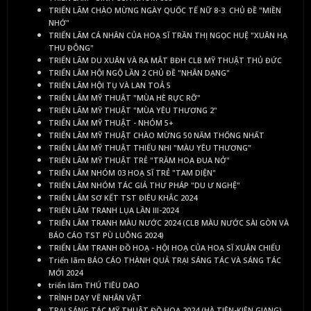
TRIỂN LÃM CHÀO MỪNG NGÀY QUỐC TẾ NỮ 8-3. CHỦ ĐỀ "MIỀN
NHỚ"
TRIỂN LÃM CÁ NHÂN CỦA HOẠ SĨ TRẦN THỊ NGỌC HUỆ "XUÂN HẠ
THU ĐÔNG"
TRIỂN LÃM DU XUÂN VÀ RA MẮT BĐH CLB MỸ THUẬT THỦ ĐỨC
TRIỂN LÃM HỘI NGỘ LẦN 2 CHỦ ĐỀ "NHÂN DẠNG"
TRIỂN LÃM HỘI TỤ VÀ LAN TOẢ 5
TRIỂN LÃM MỸ THUẬT "MÙA HÈ RỰC RỠ"
TRIỂN LÃM MỸ THUẬT "MÙA YÊU THƯƠNG 2"
TRIỂN LÃM MỸ THUẬT - NHÓM 5+
TRIỂN LÃM MỸ THUẬT CHÀO MỪNG 50 NĂM THỐNG NHẤT
TRIỂN LÃM MỸ THUẬT THIẾU NHI "MÀU YÊU THƯƠNG"
TRIỂN LÃM MỸ THUẬT TRẺ "TRĂM HOA ĐUA NỞ"
TRIỂN LÃM NHÓM 03 HOẠ SĨ TRẺ "TAM DIỆN"
TRIỂN LÃM NHÓM TÁC GIẢ THƯ PHÁP "DU Ư NGHỆ"
TRIỂN LÃM SƠ KẾT TST ĐIÊU KHẮC 2024
TRIỂN LÃM TRANH LỤA LẦN III-2024
TRIỂN LÃM TRANH MÀU NƯỚC 2024 (CLB MÀU NƯỚC SÀI GÒN VÀ
BÁO CÁO TST PÙ LUÔNG 2024)
TRIỂN LÃM TRANH ĐỒ HOẠ - HỘI HOẠ CỦA HOẠ SĨ XUÂN CHIỂU
Triển lãm BÁO CÁO THÀNH QUẢ TRẠI SÁNG TÁC VÀ SÁNG TÁC
MỚI 2024
triển lãm THÚ TIÊU DAO
TRÌNH DẠY VẼ NHÂN VẬT
TRẠI SÁNG TÁC MỸ THUẬT ĐỒ HOẠ 2024 (HÀ TIÊN-KIÊN GIANG)