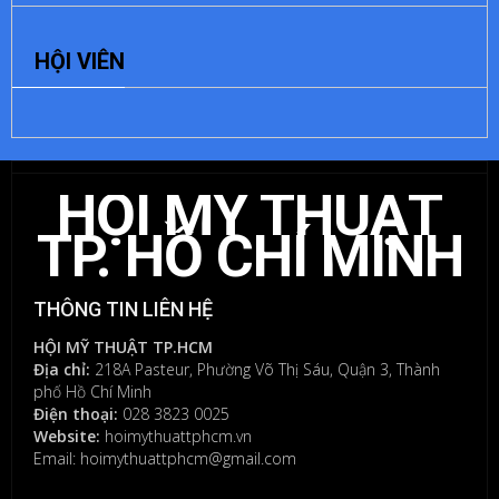
ĐỂ
HỘI VIÊN
LẠI
MỘT
BÌNH
LUẬN
HỘI MỸ THUẬT
Bạn
phải
TP. HỒ CHÍ MINH
đăng
nhập
để
THÔNG TIN LIÊN HỆ
gửi
bình
HỘI MỸ THUẬT TP.HCM
luận.
Địa chỉ:
218A Pasteur, Phường Võ Thị Sáu, Quận 3, Thành
phố Hồ Chí Minh
Điện thoại:
028 3823 0025
Website:
hoimythuattphcm.vn
Email: hoimythuattphcm@gmail.com