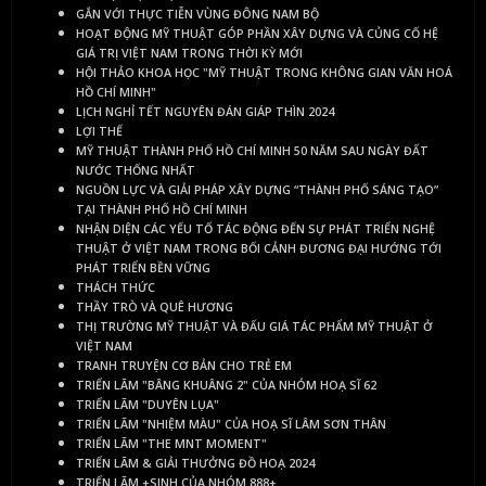
GẮN VỚI THỰC TIỄN VÙNG ĐÔNG NAM BỘ
HOẠT ĐỘNG MỸ THUẬT GÓP PHẦN XÂY DỰNG VÀ CỦNG CỐ HỆ
GIÁ TRỊ VIỆT NAM TRONG THỜI KỲ MỚI
HỘI THẢO KHOA HỌC "MỸ THUẬT TRONG KHÔNG GIAN VĂN HOÁ
HỒ CHÍ MINH"
LỊCH NGHỈ TẾT NGUYÊN ĐÁN GIÁP THÌN 2024
LỢI THẾ
MỸ THUẬT THÀNH PHỐ HỒ CHÍ MINH 50 NĂM SAU NGÀY ĐẤT
NƯỚC THỐNG NHẤT
NGUỒN LỰC VÀ GIẢI PHÁP XÂY DỰNG “THÀNH PHỐ SÁNG TẠO”
TẠI THÀNH PHỐ HỒ CHÍ MINH
NHẬN DIỆN CÁC YẾU TỐ TÁC ĐỘNG ĐẾN SỰ PHÁT TRIỂN NGHỆ
THUẬT Ở VIỆT NAM TRONG BỐI CẢNH ĐƯƠNG ĐẠI HƯỚNG TỚI
PHÁT TRIỂN BỀN VỮNG
THÁCH THỨC
THẦY TRÒ VÀ QUÊ HƯƠNG
THỊ TRƯỜNG MỸ THUẬT VÀ ĐẤU GIÁ TÁC PHẨM MỸ THUẬT Ở
VIỆT NAM
TRANH TRUYỆN CƠ BẢN CHO TRẺ EM
TRIỂN LÃM "BÂNG KHUÂNG 2" CỦA NHÓM HOẠ SĨ 62
TRIỂN LÃM "DUYÊN LỤA"
TRIỂN LÃM "NHIỆM MÀU" CỦA HOẠ SĨ LÂM SƠN THÂN
TRIỂN LÃM "THE MNT MOMENT"
TRIỂN LÃM & GIẢI THƯỞNG ĐỒ HOẠ 2024
TRIỂN LÃM +SINH CỦA NHÓM 888+