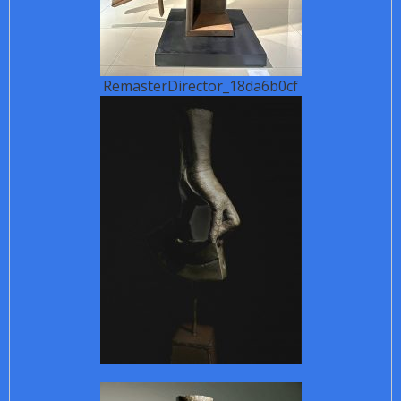
RemasterDirector_18da6b0cf