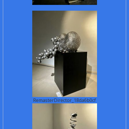
RemasterDirector_18da6b0cf