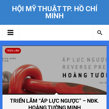
HỘI MỸ THUẬT TP. HỒ CHÍ
MINH
TRIỂN LÃM
TRIỂN LÃM “ÁP LỰC NGƯỢC” – NĐK.
HOÀNG TƯỜNG MINH