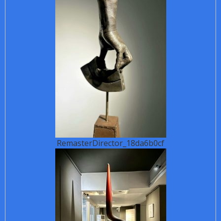
RemasterDirector_18da6b0cf