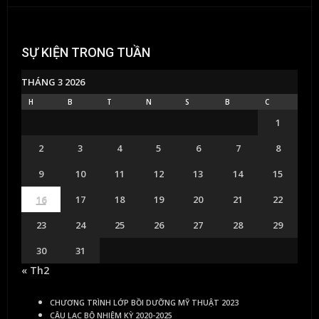
SỰ KIỆN TRONG TUẦN
THÁNG 3 2026
H
B
T
N
S
B
C
1
2
3
4
5
6
7
8
9
10
11
12
13
14
15
16
17
18
19
20
21
22
23
24
25
26
27
28
29
30
31
« Th2
CHƯƠNG TRÌNH LỚP BỒI DƯỠNG MỸ THUẬT 2023
CÂU LẠC BỘ NHIỆM KỲ 2020-2025