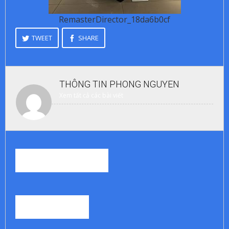
RemasterDirector_18da6b0cf
TWEET
SHARE
THÔNG TIN
PHONG NGUYEN
Xem tất cả các bài viết
RELATED STORIES
0
BÌNH LUẬN