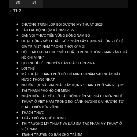
30
31
« Th2
CHƯƠNG TRÌNH LỚP BỒI DƯỠNG MỸ THUẬT 2023
CÂU LẠC BỘ NHIỆM KỲ 2020-2025
GẮN VỚI THỰC TIỄN VÙNG ĐÔNG NAM BỘ
HOẠT ĐỘNG MỸ THUẬT GÓP PHẦN XÂY DỰNG VÀ CỦNG CỐ HỆ
GIÁ TRỊ VIỆT NAM TRONG THỜI KỲ MỚI
HỘI THẢO KHOA HỌC "MỸ THUẬT TRONG KHÔNG GIAN VĂN HOÁ
HỒ CHÍ MINH"
LỊCH NGHỈ TẾT NGUYÊN ĐÁN GIÁP THÌN 2024
LỢI THẾ
MỸ THUẬT THÀNH PHỐ HỒ CHÍ MINH 50 NĂM SAU NGÀY ĐẤT
NƯỚC THỐNG NHẤT
NGUỒN LỰC VÀ GIẢI PHÁP XÂY DỰNG “THÀNH PHỐ SÁNG TẠO”
TẠI THÀNH PHỐ HỒ CHÍ MINH
NHẬN DIỆN CÁC YẾU TỐ TÁC ĐỘNG ĐẾN SỰ PHÁT TRIỂN NGHỆ
THUẬT Ở VIỆT NAM TRONG BỐI CẢNH ĐƯƠNG ĐẠI HƯỚNG TỚI
PHÁT TRIỂN BỀN VỮNG
THÁCH THỨC
THẦY TRÒ VÀ QUÊ HƯƠNG
THỊ TRƯỜNG MỸ THUẬT VÀ ĐẤU GIÁ TÁC PHẨM MỸ THUẬT Ở
VIỆT NAM
TRANH TRUYỆN CƠ BẢN CHO TRẺ EM