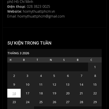
phố Hồ Chí Minh
Điện thoại:
028 3823 0025
Website:
hoimythuattphcm.vn
Email: hoimythuattphcm@gmail.com
SỰ KIỆN TRONG TUẦN
THÁNG 3 2026
H
B
T
N
S
B
C
1
2
3
4
5
6
7
8
9
10
11
12
13
14
15
16
17
18
19
20
21
22
23
24
25
26
27
28
29