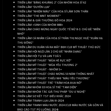
TRIỂN LÃM "BÂNG KHUÂNG 2" CỦA NHÓM HOẠ SĨ 62
TRIỂN LÃM "DUYÊN LỤA"
TRIỂN LÃM "NHIỆM MÀU" CỦA HOẠ SĨ LÂM SƠN THÂN
TRIỂN LÃM "THE MNT MOMENT"
TRIỂN LÃM & GIẢI THƯỞNG ĐỒ HOẠ 2024
TRIỂN LÃM +SINH CỦA NHÓM 888+
TRIỂN LÃM CHÀO MỪNG NGÀY QUỐC TẾ NỮ 8-3. CHỦ ĐỀ "MIỀN
NHỚ"
TRIỂN LÃM CÁ NHÂN CỦA HOẠ SĨ TRẦN THỊ NGỌC HUỆ "XUÂN HẠ
THU ĐÔNG"
TRIỂN LÃM DU XUÂN VÀ RA MẮT BĐH CLB MỸ THUẬT THỦ ĐỨC
TRIỂN LÃM HỘI NGỘ LẦN 2 CHỦ ĐỀ "NHÂN DẠNG"
TRIỂN LÃM HỘI TỤ VÀ LAN TOẢ 5
TRIỂN LÃM MỸ THUẬT "MÙA HÈ RỰC RỠ"
TRIỂN LÃM MỸ THUẬT "MÙA YÊU THƯƠNG 2"
TRIỂN LÃM MỸ THUẬT - NHÓM 5+
TRIỂN LÃM MỸ THUẬT CHÀO MỪNG 50 NĂM THỐNG NHẤT
TRIỂN LÃM MỸ THUẬT THIẾU NHI "MÀU YÊU THƯƠNG"
TRIỂN LÃM MỸ THUẬT TRẺ "TRĂM HOA ĐUA NỞ"
TRIỂN LÃM NHÓM 03 HOẠ SĨ TRẺ "TAM DIỆN"
TRIỂN LÃM NHÓM TÁC GIẢ THƯ PHÁP "DU Ư NGHỆ"
TRIỂN LÃM SƠ KẾT TST ĐIÊU KHẮC 2024
TRIỂN LÃM TRANH LỤA LẦN III-2024
TRIỂN LÃM TRANH MÀU NƯỚC 2024 (CLB MÀU NƯỚC SÀI GÒN VÀ
BÁO CÁO TST PÙ LUÔNG 2024)