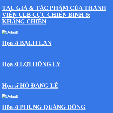
TÁC GIẢ & TÁC PHẨM CỦA THÀNH
VIÊN CLB CỰU CHIẾN BINH &
KHÁNG CHIẾN
Họa sĩ BẠCH LAN
Họa sĩ LỢI HỒNG LY
Họa sĩ HỒ ĐĂNG LỄ
Hõa sĩ PHÙNG QUẢNG ĐÔNG