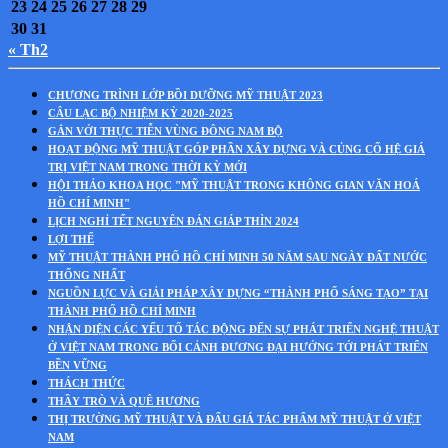
23
24
25
26
27
28
29
30
31
« Th2
CHƯƠNG TRÌNH LỚP BỒI DƯỠNG MỸ THUẬT 2023
CÂU LẠC BỘ NHIỆM KỲ 2020-2025
GẮN VỚI THỰC TIỄN VÙNG ĐÔNG NAM BỘ
HOẠT ĐỘNG MỸ THUẬT GÓP PHẦN XÂY DỰNG VÀ CỦNG CỐ HỆ GIÁ
TRỊ VIỆT NAM TRONG THỜI KỲ MỚI
HỘI THẢO KHOA HỌC "MỸ THUẬT TRONG KHÔNG GIAN VĂN HOÁ
HỒ CHÍ MINH"
LỊCH NGHỈ TẾT NGUYÊN ĐÁN GIÁP THÌN 2024
LỢI THẾ
MỸ THUẬT THÀNH PHỐ HỒ CHÍ MINH 50 NĂM SAU NGÀY ĐẤT NƯỚC
THỐNG NHẤT
NGUỒN LỰC VÀ GIẢI PHÁP XÂY DỰNG “THÀNH PHỐ SÁNG TẠO” TẠI
THÀNH PHỐ HỒ CHÍ MINH
NHẬN DIỆN CÁC YẾU TỐ TÁC ĐỘNG ĐẾN SỰ PHÁT TRIỂN NGHỆ THUẬT
Ở VIỆT NAM TRONG BỐI CẢNH ĐƯƠNG ĐẠI HƯỚNG TỚI PHÁT TRIỂN
BỀN VỮNG
THÁCH THỨC
THẦY TRÒ VÀ QUÊ HƯƠNG
THỊ TRƯỜNG MỸ THUẬT VÀ ĐẤU GIÁ TÁC PHẨM MỸ THUẬT Ở VIỆT
NAM