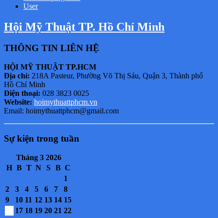
User
Hội Mỹ Thuật TP. Hồ Chí Minh
THÔNG TIN LIÊN HỆ
HỘI MỸ THUẬT TP.HCM
Địa chỉ:
218A Pasteur, Phường Võ Thị Sáu, Quận 3, Thành phố
Hồ Chí Minh
Điện thoại:
028 3823 0025
Website:
hoimythuattphcm.vn
Email: hoimythuattphcm@gmail.com
Sự kiện trong tuần
Tháng 3 2026
H
B
T
N
S
B
C
1
2
3
4
5
6
7
8
9
10
11
12
13
14
15
16
17
18
19
20
21
22