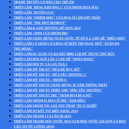
TRANH TRUYỆN CƠ BẢN CHO TRẺ EM
TRIỂN LÃM "BÂNG KHUÂNG 2" CỦA NHÓM HOẠ SĨ 62
TRIỂN LÃM "DUYÊN LỤA"
TRIỂN LÃM "NHIỆM MÀU" CỦA HOẠ SĨ LÂM SƠN THÂN
TRIỂN LÃM "THE MNT MOMENT"
TRIỂN LÃM & GIẢI THƯỞNG ĐỒ HOẠ 2024
TRIỂN LÃM +SINH CỦA NHÓM 888+
TRIỂN LÃM CHÀO MỪNG NGÀY QUỐC TẾ NỮ 8-3. CHỦ ĐỀ "MIỀN NHỚ"
TRIỂN LÃM CÁ NHÂN CỦA HOẠ SĨ TRẦN THỊ NGỌC HUỆ "XUÂN HẠ
THU ĐÔNG"
TRIỂN LÃM DU XUÂN VÀ RA MẮT BĐH CLB MỸ THUẬT THỦ ĐỨC
TRIỂN LÃM HỘI NGỘ LẦN 2 CHỦ ĐỀ "NHÂN DẠNG"
TRIỂN LÃM HỘI TỤ VÀ LAN TOẢ 5
TRIỂN LÃM MỸ THUẬT "MÙA HÈ RỰC RỠ"
TRIỂN LÃM MỸ THUẬT "MÙA YÊU THƯƠNG 2"
TRIỂN LÃM MỸ THUẬT - NHÓM 5+
TRIỂN LÃM MỸ THUẬT CHÀO MỪNG 50 NĂM THỐNG NHẤT
TRIỂN LÃM MỸ THUẬT THIẾU NHI "MÀU YÊU THƯƠNG"
TRIỂN LÃM MỸ THUẬT TRẺ "TRĂM HOA ĐUA NỞ"
TRIỂN LÃM NHÓM 03 HOẠ SĨ TRẺ "TAM DIỆN"
TRIỂN LÃM NHÓM TÁC GIẢ THƯ PHÁP "DU Ư NGHỆ"
TRIỂN LÃM SƠ KẾT TST ĐIÊU KHẮC 2024
TRIỂN LÃM TRANH LỤA LẦN III-2024
TRIỂN LÃM TRANH MÀU NƯỚC 2024 (CLB MÀU NƯỚC SÀI GÒN VÀ BÁO
CÁO TST PÙ LUÔNG 2024)