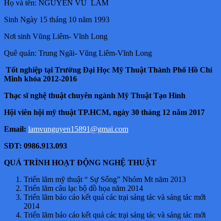
Họ và tên: NGUYỄN VŨ LÂM
Sinh Ngày 15 tháng 10 năm 1993
Nơi sinh Vũng Liêm- Vĩnh Long
Quê quán: Trung Ngãi- Vũng Liêm-Vĩnh Long
Tốt nghiệp tại Trường Đại Học Mỹ Thuật Thành Phố Hồ Chí
Minh khóa 2012-2016
Thạc sĩ nghệ thuật chuyên ngành Mỹ Thuật Tạo Hình
Hội viên hội mỹ thuật TP.HCM, ngày 30 tháng 12 năm 2017
Email:
lamvunguyen15891@gmai.com
SĐT: 0986.913.093
QUÁ TRÌNH HOẠT ĐỘNG NGHỆ THUẬT
Triển lãm mỹ thuật “ Sự Sống” Nhóm Mt năm 2013
Triển lãm câu lạc bộ đồ họa năm 2014
Triển lãm báo cáo kết quả các trại sáng tác và sáng tác mới
2014
Triển lãm báo cáo kết quả các trại sáng tác và sáng tác mới