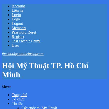
Account
Liên hệ
Login
Logo
Logout
Members
Password Reset
Register
Test escaping html
User
facebook
youtube
instagram
Hội Mỹ Thuật TP. Hồ Chí
Minh
Menu
Trang chủ
Tổ chức
Tin tức
Các cuộc thi Mỹ Thuật