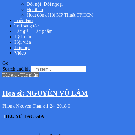
Đối nội- Đối ngoại
Hội thảo
Hoạt động Hội Mỹ Thuật TPHCM
Triển lãm
Trại sáng tác
Tác giả – Tác phẩm
Lý Luận
Hội viên
Lớp học
Video
Go
Search and hit
Tác giả - Tác phẩm
Họa sĩ: NGUYỄN VŨ LÂM
Phong Nguyen
Tháng 1 24, 2018
0
TIỂU SỬ TÁC GIẢ