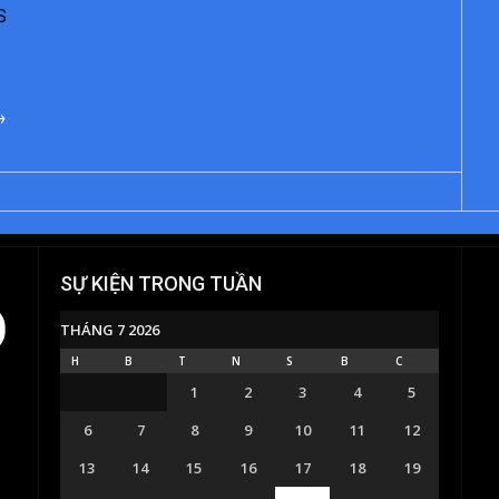
S
→
SỰ KIỆN TRONG TUẦN
Ồ
THÁNG 7 2026
H
B
T
N
S
B
C
1
2
3
4
5
6
7
8
9
10
11
12
13
14
15
16
17
18
19