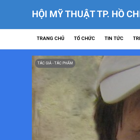
HỘI MỸ THUẬT TP. HỒ CH
TRANG CHỦ
TỔ CHỨC
TIN TỨC
TR
TÁC GIẢ - TÁC PHẨM