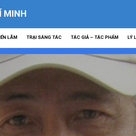
Í MINH
IỂN LÃM
TRẠI SÁNG TÁC
TÁC GIẢ – TÁC PHẨM
LÝ 