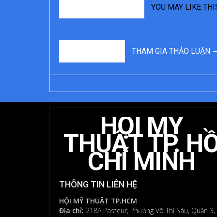
RELATED STORIES
YOU MAY LIKE THI
0
BÌNH LUẬN
THAM GIA THẢO LUẬN 
ĐỂ
LẠI
MỘT
HỘI MỸ
BÌNH
LUẬN
THUẬT TP. H
CHÍ MINH
Bạn
phải
đăng
THÔNG TIN LIÊN HỆ
nhập
để
HỘI MỸ THUẬT TP.HCM
Địa chỉ:
gửi
218A Pasteur, Phường Võ Thị Sáu, Quận 3,