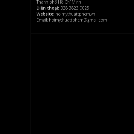
Thành phố Hồ Chí Minh
bình
Điện thoại:
028 3823 0025
luận.
Website:
hoimythuattphcm.vn
Email: hoimythuattphcm@gmail.com