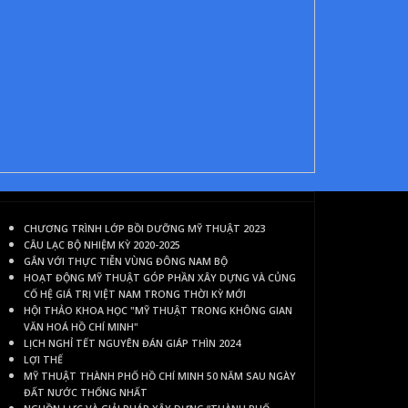
CHƯƠNG TRÌNH LỚP BỒI DƯỠNG MỸ THUẬT 2023
CÂU LẠC BỘ NHIỆM KỲ 2020-2025
GẮN VỚI THỰC TIỄN VÙNG ĐÔNG NAM BỘ
HOẠT ĐỘNG MỸ THUẬT GÓP PHẦN XÂY DỰNG VÀ CỦNG
CỐ HỆ GIÁ TRỊ VIỆT NAM TRONG THỜI KỲ MỚI
HỘI THẢO KHOA HỌC "MỸ THUẬT TRONG KHÔNG GIAN
VĂN HOÁ HỒ CHÍ MINH"
LỊCH NGHỈ TẾT NGUYÊN ĐÁN GIÁP THÌN 2024
LỢI THẾ
MỸ THUẬT THÀNH PHỐ HỒ CHÍ MINH 50 NĂM SAU NGÀY
ĐẤT NƯỚC THỐNG NHẤT