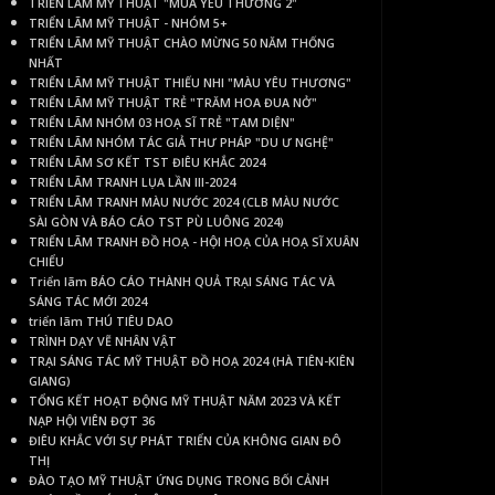
TRIỂN LÃM MỸ THUẬT "MÙA YÊU THƯƠNG 2"
TRIỂN LÃM MỸ THUẬT - NHÓM 5+
TRIỂN LÃM MỸ THUẬT CHÀO MỪNG 50 NĂM THỐNG
NHẤT
TRIỂN LÃM MỸ THUẬT THIẾU NHI "MÀU YÊU THƯƠNG"
TRIỂN LÃM MỸ THUẬT TRẺ "TRĂM HOA ĐUA NỞ"
TRIỂN LÃM NHÓM 03 HOẠ SĨ TRẺ "TAM DIỆN"
TRIỂN LÃM NHÓM TÁC GIẢ THƯ PHÁP "DU Ư NGHỆ"
TRIỂN LÃM SƠ KẾT TST ĐIÊU KHẮC 2024
TRIỂN LÃM TRANH LỤA LẦN III-2024
TRIỂN LÃM TRANH MÀU NƯỚC 2024 (CLB MÀU NƯỚC
SÀI GÒN VÀ BÁO CÁO TST PÙ LUÔNG 2024)
TRIỂN LÃM TRANH ĐỒ HOẠ - HỘI HOẠ CỦA HOẠ SĨ XUÂN
CHIỂU
Triển lãm BÁO CÁO THÀNH QUẢ TRẠI SÁNG TÁC VÀ
SÁNG TÁC MỚI 2024
triển lãm THÚ TIÊU DAO
TRÌNH DẠY VẼ NHÂN VẬT
TRẠI SÁNG TÁC MỸ THUẬT ĐỒ HOẠ 2024 (HÀ TIÊN-KIÊN
GIANG)
TỔNG KẾT HOẠT ĐỘNG MỸ THUẬT NĂM 2023 VÀ KẾT
NẠP HỘI VIÊN ĐỢT 36
ĐIÊU KHẮC VỚI SỰ PHÁT TRIỂN CỦA KHÔNG GIAN ĐÔ
THỊ
ĐÀO TẠO MỸ THUẬT ỨNG DỤNG TRONG BỐI CẢNH