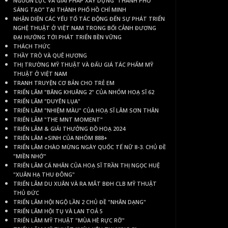
NGUỒN LỰC VÀ GIẢI PHÁP XÂY DỰNG “THÀNH PHỐ
SÁNG TẠO” TẠI THÀNH PHỐ HỒ CHÍ MINH
NHẬN DIỆN CÁC YẾU TỐ TÁC ĐỘNG ĐẾN SỰ PHÁT TRIỂN
NGHỆ THUẬT Ở VIỆT NAM TRONG BỐI CẢNH ĐƯƠNG
ĐẠI HƯỚNG TỚI PHÁT TRIỂN BỀN VỮNG
THÁCH THỨC
THẦY TRÒ VÀ QUÊ HƯƠNG
THỊ TRƯỜNG MỸ THUẬT VÀ ĐẤU GIÁ TÁC PHẨM MỸ
THUẬT Ở VIỆT NAM
TRANH TRUYỆN CƠ BẢN CHO TRẺ EM
TRIỂN LÃM "BÂNG KHUÂNG 2" CỦA NHÓM HOẠ SĨ 62
TRIỂN LÃM "DUYÊN LỤA"
TRIỂN LÃM "NHIỆM MÀU" CỦA HOẠ SĨ LÂM SƠN THÂN
TRIỂN LÃM "THE MNT MOMENT"
TRIỂN LÃM & GIẢI THƯỞNG ĐỒ HOẠ 2024
TRIỂN LÃM +SINH CỦA NHÓM 888+
TRIỂN LÃM CHÀO MỪNG NGÀY QUỐC TẾ NỮ 8-3. CHỦ ĐỀ
"MIỀN NHỚ"
TRIỂN LÃM CÁ NHÂN CỦA HOẠ SĨ TRẦN THỊ NGỌC HUỆ
"XUÂN HẠ THU ĐÔNG"
TRIỂN LÃM DU XUÂN VÀ RA MẮT BĐH CLB MỸ THUẬT
THỦ ĐỨC
TRIỂN LÃM HỘI NGỘ LẦN 2 CHỦ ĐỀ "NHÂN DẠNG"
TRIỂN LÃM HỘI TỤ VÀ LAN TOẢ 5
TRIỂN LÃM MỸ THUẬT "MÙA HÈ RỰC RỠ"