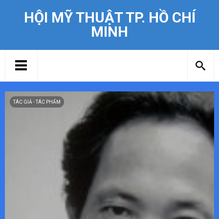
HỘI MỸ THUẬT TP. HỒ CHÍ
MINH
TÁC GIẢ - TÁC PHẨM