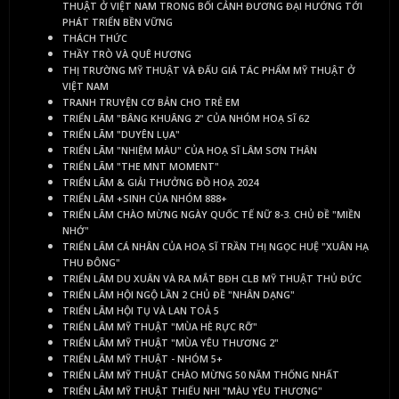
THUẬT Ở VIỆT NAM TRONG BỐI CẢNH ĐƯƠNG ĐẠI HƯỚNG TỚI
PHÁT TRIỂN BỀN VỮNG
THÁCH THỨC
THẦY TRÒ VÀ QUÊ HƯƠNG
THỊ TRƯỜNG MỸ THUẬT VÀ ĐẤU GIÁ TÁC PHẨM MỸ THUẬT Ở
VIỆT NAM
TRANH TRUYỆN CƠ BẢN CHO TRẺ EM
TRIỂN LÃM "BÂNG KHUÂNG 2" CỦA NHÓM HOẠ SĨ 62
TRIỂN LÃM "DUYÊN LỤA"
TRIỂN LÃM "NHIỆM MÀU" CỦA HOẠ SĨ LÂM SƠN THÂN
TRIỂN LÃM "THE MNT MOMENT"
TRIỂN LÃM & GIẢI THƯỞNG ĐỒ HOẠ 2024
TRIỂN LÃM +SINH CỦA NHÓM 888+
TRIỂN LÃM CHÀO MỪNG NGÀY QUỐC TẾ NỮ 8-3. CHỦ ĐỀ "MIỀN
NHỚ"
TRIỂN LÃM CÁ NHÂN CỦA HOẠ SĨ TRẦN THỊ NGỌC HUỆ "XUÂN HẠ
THU ĐÔNG"
TRIỂN LÃM DU XUÂN VÀ RA MẮT BĐH CLB MỸ THUẬT THỦ ĐỨC
TRIỂN LÃM HỘI NGỘ LẦN 2 CHỦ ĐỀ "NHÂN DẠNG"
TRIỂN LÃM HỘI TỤ VÀ LAN TOẢ 5
TRIỂN LÃM MỸ THUẬT "MÙA HÈ RỰC RỠ"
TRIỂN LÃM MỸ THUẬT "MÙA YÊU THƯƠNG 2"
TRIỂN LÃM MỸ THUẬT - NHÓM 5+
TRIỂN LÃM MỸ THUẬT CHÀO MỪNG 50 NĂM THỐNG NHẤT
TRIỂN LÃM MỸ THUẬT THIẾU NHI "MÀU YÊU THƯƠNG"