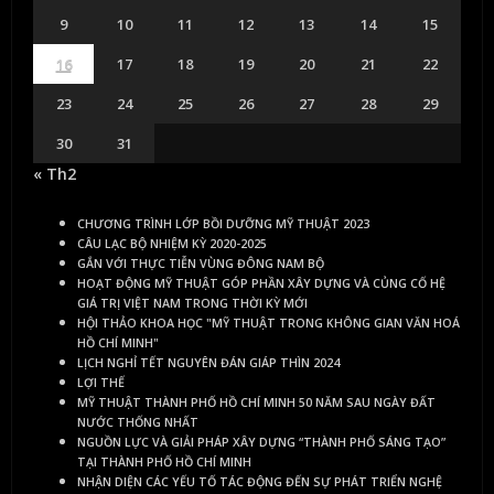
9
10
11
12
13
14
15
16
17
18
19
20
21
22
23
24
25
26
27
28
29
30
31
« Th2
CHƯƠNG TRÌNH LỚP BỒI DƯỠNG MỸ THUẬT 2023
CÂU LẠC BỘ NHIỆM KỲ 2020-2025
GẮN VỚI THỰC TIỄN VÙNG ĐÔNG NAM BỘ
HOẠT ĐỘNG MỸ THUẬT GÓP PHẦN XÂY DỰNG VÀ CỦNG CỐ HỆ
GIÁ TRỊ VIỆT NAM TRONG THỜI KỲ MỚI
HỘI THẢO KHOA HỌC "MỸ THUẬT TRONG KHÔNG GIAN VĂN HOÁ
HỒ CHÍ MINH"
LỊCH NGHỈ TẾT NGUYÊN ĐÁN GIÁP THÌN 2024
LỢI THẾ
MỸ THUẬT THÀNH PHỐ HỒ CHÍ MINH 50 NĂM SAU NGÀY ĐẤT
NƯỚC THỐNG NHẤT
NGUỒN LỰC VÀ GIẢI PHÁP XÂY DỰNG “THÀNH PHỐ SÁNG TẠO”
TẠI THÀNH PHỐ HỒ CHÍ MINH
NHẬN DIỆN CÁC YẾU TỐ TÁC ĐỘNG ĐẾN SỰ PHÁT TRIỂN NGHỆ