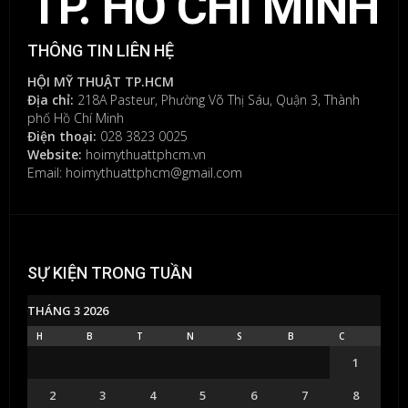
TP. HỒ CHÍ MINH
đăng
nhập
để
THÔNG TIN LIÊN HỆ
gửi
bình
HỘI MỸ THUẬT TP.HCM
luận.
Địa chỉ:
218A Pasteur, Phường Võ Thị Sáu, Quận 3, Thành
phố Hồ Chí Minh
Điện thoại:
028 3823 0025
Website:
hoimythuattphcm.vn
Email: hoimythuattphcm@gmail.com
SỰ KIỆN TRONG TUẦN
THÁNG 3 2026
H
B
T
N
S
B
C
1
2
3
4
5
6
7
8