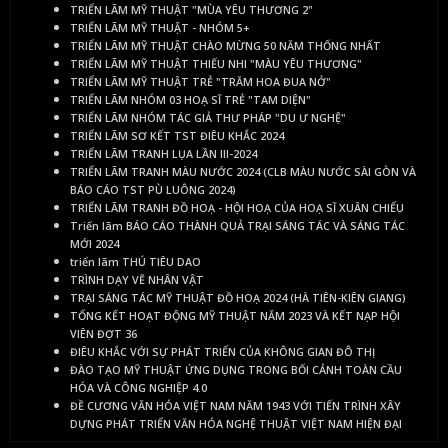
TRIỂN LÃM MỸ THUẬT "MÙA YÊU THƯƠNG 2"
TRIỂN LÃM MỸ THUẬT - NHÓM 5+
TRIỂN LÃM MỸ THUẬT CHÀO MỪNG 50 NĂM THỐNG NHẤT
TRIỂN LÃM MỸ THUẬT THIẾU NHI "MÀU YÊU THƯƠNG"
TRIỂN LÃM MỸ THUẬT TRẺ "TRĂM HOA ĐUA NỞ"
TRIỂN LÃM NHÓM 03 HOẠ SĨ TRẺ "TAM DIỆN"
TRIỂN LÃM NHÓM TÁC GIẢ THƯ PHÁP "DU Ư NGHỆ"
TRIỂN LÃM SƠ KẾT TST ĐIÊU KHẮC 2024
TRIỂN LÃM TRANH LỤA LẦN III-2024
TRIỂN LÃM TRANH MÀU NƯỚC 2024 (CLB MÀU NƯỚC SÀI GÒN VÀ
BÁO CÁO TST PÙ LUÔNG 2024)
TRIỂN LÃM TRANH ĐỒ HOẠ - HỘI HOẠ CỦA HOẠ SĨ XUÂN CHIỂU
Triển lãm BÁO CÁO THÀNH QUẢ TRẠI SÁNG TÁC VÀ SÁNG TÁC
MỚI 2024
triển lãm THÚ TIÊU DAO
TRÌNH DẠY VẼ NHÂN VẬT
TRẠI SÁNG TÁC MỸ THUẬT ĐỒ HOẠ 2024 (HÀ TIÊN-KIÊN GIANG)
TỔNG KẾT HOẠT ĐỘNG MỸ THUẬT NĂM 2023 VÀ KẾT NẠP HỘI
VIÊN ĐỢT 36
ĐIÊU KHẮC VỚI SỰ PHÁT TRIỂN CỦA KHÔNG GIAN ĐÔ THỊ
ĐÀO TẠO MỸ THUẬT ỨNG DỤNG TRONG BỐI CẢNH TOÀN CẦU
HÓA VÀ CÔNG NGHIỆP 4.0
ĐỀ CƯƠNG VĂN HÓA VIỆT NAM NĂM 1943 VỚI TIẾN TRÌNH XÂY
DỰNG PHÁT TRIỂN VĂN HÓA NGHỆ THUẬT VIỆT NAM HIỆN ĐẠI