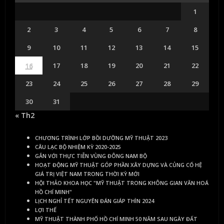
1
2
3
4
5
6
7
8
9
10
11
12
13
14
15
16
17
18
19
20
21
22
23
24
25
26
27
28
29
30
31
« Th2
CHƯƠNG TRÌNH LỚP BỒI DƯỠNG MỸ THUẬT 2023
CÂU LẠC BỘ NHIỆM KỲ 2020-2025
GẮN VỚI THỰC TIỄN VÙNG ĐÔNG NAM BỘ
HOẠT ĐỘNG MỸ THUẬT GÓP PHẦN XÂY DỰNG VÀ CỦNG CỐ HỆ
GIÁ TRỊ VIỆT NAM TRONG THỜI KỲ MỚI
HỘI THẢO KHOA HỌC "MỸ THUẬT TRONG KHÔNG GIAN VĂN HOÁ
HỒ CHÍ MINH"
LỊCH NGHỈ TẾT NGUYÊN ĐÁN GIÁP THÌN 2024
LỢI THẾ
MỸ THUẬT THÀNH PHỐ HỒ CHÍ MINH 50 NĂM SAU NGÀY ĐẤT