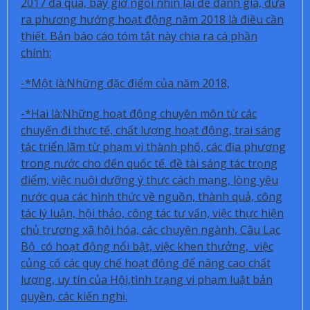
2017 đã qua, bây giờ ngồi nhìn lại để đánh giá, đưa
ra phương hướng hoạt động năm 2018 là điều cần
thiết. Bản báo cáo tóm tắt này chia ra cá phần
chính:
-*Một là:Những đặc điểm của năm 2018,
-*Hai là:Những hoạt động chuyên môn từ các
chuyến đi thực tế, chất lượng hoạt động, trai sáng
tác triển lãm từ phạm vi thành phố, các địa phương
trong nước cho đến quốc tế. đề tài sáng tác trọng
điểm, việc nuôi dưỡng ý thưc cách mạng, lòng yêu
nước qua các hình thức về nguồn, thành quả, công
tác lý luận, hội thảo, công tác tư vấn, việc thực hiện
chủ trương xã hội hóa, các chuyên ngành, Câu Lạc
Bộ có hoạt động nổi bật, việc khen thưởng, việc
củng cố các quy chế hoạt động để nâng cao chất
lượng, uy tín của Hội,tình trạng vi phạm luật bản
quyền, các kiến nghị.