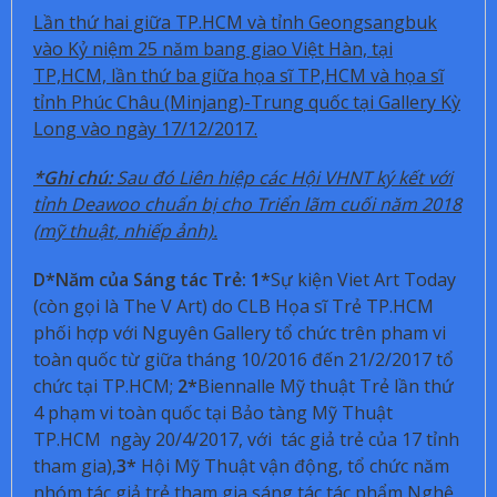
Lần thứ hai giữa TP.HCM và tỉnh Geongsangbuk
vào Kỷ niệm 25 năm bang giao Việt Hàn, tại
TP,HCM, lần thứ ba giữa họa sĩ TP,HCM và họa sĩ
tỉnh Phúc Châu (Minjang)-Trung quốc tại Gallery Kỳ
Long vào ngày 17/12/2017.
*Ghi chú:
Sau đó Liên hiệp các Hội VHNT ký kết với
tỉnh Deawoo chuẩn bị cho Triển lãm cuối năm 2018
(mỹ thuật, nhiếp ảnh).
D*Năm của Sáng tác Trẻ:
1*
Sự kiện Viet Art Today
(còn gọi là The V Art) do CLB Họa sĩ Trẻ TP.HCM
phối hợp với Nguyên Gallery tổ chức trên pham vi
toàn quốc từ giữa tháng 10/2016 đến 21/2/2017 tổ
chức tại TP.HCM;
2*
Biennalle Mỹ thuật Trẻ lần thứ
4 phạm vi toàn quốc tại Bảo tàng Mỹ Thuật
TP.HCM ngày 20/4/2017, với tác giả trẻ của 17 tỉnh
tham gia),
3*
Hội Mỹ Thuật vận động, tổ chức năm
nhóm tác giả trẻ tham gia sáng tác tác phẩm Nghệ