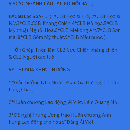
VI*CÁC NGÀNH CÂU LẠC BỘ NỔI BẬT:
¸
B*
Câu Lạc Bộ
:9/12 (1*CLB Họa sĩ Trẻ, 2*CLB Họa sĩ
Nữ,3*CLB,CCB-Kháng Chiến,4*CLB Đồ họa,5*CLB
Mỹ thuật Người Hoa,6*CLB Mekong Art,7*CLB Sơn
mài,8*CLB Gốm Mỹ thuật,9*CLB Màu nước. )
*HỎI:
Ghép Triển lãm CLB Cựu Chiến kháng chiến
& CLB Ngưởi cao tuổi
V* THI ĐUA KHEN THƯỞNG
:
1*Giải thưởng Nhà Nước: Phan Gia Hương, Cổ Tấn
Long Châu,
2*Huân chương Lao động Ái Việt, Lâm Quang Nới.
3*Đề nghị Trung Ương trao Huân chương Anh
hùng Lao động cho họa sĩ Đặng Ái Việt.