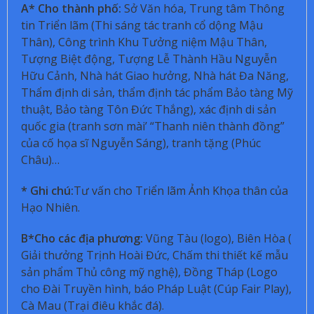
A* Cho thành phố:
Sở Văn hóa, Trung tâm Thông
tin Triển lãm (Thi sáng tác tranh cổ dộng Mậu
Thân), Công trình Khu Tưởng niệm Mậu Thân,
Tượng Biệt động, Tượng Lễ Thành Hầu Nguyễn
Hữu Cảnh, Nhà hát Giao hưởng, Nhà hát Đa Năng,
Thẩm định di sản, thẩm định tác phẩm Bảo tàng Mỹ
thuật, Bảo tàng Tôn Đức Thắng), xác định di sản
quốc gia (tranh sơn mài’ “Thanh niên thành đồng”
của cố họa sĩ Nguyễn Sáng), tranh tặng (Phúc
Châu)…
* Ghi chú:
Tư vấn cho Triển lãm Ảnh Khọa thân của
Hạo Nhiên.
B*Cho các địa phương:
Vũng Tàu (logo), Biên Hòa (
Giải thưởng Trịnh Hoài Đức, Chấm thi thiết kế mẫu
sản phẩm Thủ công mỹ nghệ), Đồng Tháp (Logo
cho Đài Truyền hình, báo Pháp Luật (Cúp Fair Play),
Cà Mau (Trại điêu khắc đá).