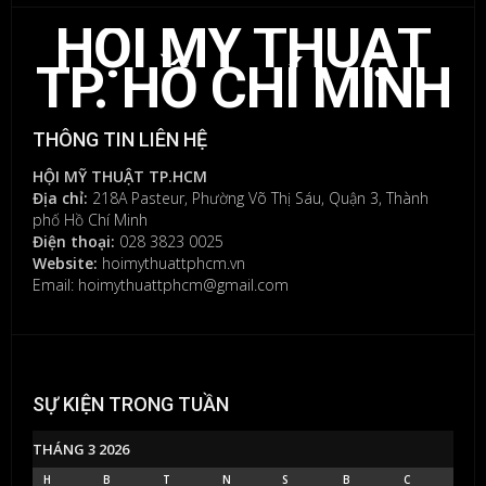
HỘI MỸ THUẬT
Bạn
phải
TP. HỒ CHÍ MINH
đăng
nhập
để
THÔNG TIN LIÊN HỆ
gửi
bình
HỘI MỸ THUẬT TP.HCM
luận.
Địa chỉ:
218A Pasteur, Phường Võ Thị Sáu, Quận 3, Thành
phố Hồ Chí Minh
Điện thoại:
028 3823 0025
Website:
hoimythuattphcm.vn
Email: hoimythuattphcm@gmail.com
SỰ KIỆN TRONG TUẦN
THÁNG 3 2026
H
B
T
N
S
B
C