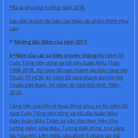
*Ba là phương hướng năm 2018.
Sau đây là tóm tắt báo cáo theo các phần chính như
sau:
I*
Những đặc điểm của năm 2017:
A*Năm của các sự kiện truyền thống
:(Kỷ niệm 50
Cuộc Tổng tiến công và nổi dậy Xuân Mậu Thân
1968-2018
,
Kỷ niệm 30 năm thành lập Bảo tàng Mỹ
Thuật TP.HCM, Kỷ niệm 60 năm thành lập Hội Mỹ
Thuật Việt Nam, Kỷ niệm 30 năm Đổi Mới: 1986-
2016).
Công việc của Hội về hoạt động phục vụ Kỷ niệm 50
năm Cuộc Tổng tiến công và nổi dây Xuân Mậu
thân Xuân Mậu Thân: tư vấn cho thực hiện Khu
tưởng niệm, phù điêu. Tượng Biệt động, trại sáng
tác (của Hội, Liên Hiệp, vận động 5 nhóm tác giả