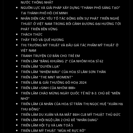
NƯỚC THỐNG NHẤT
NGUỒN LỰC VÀ GIẢI PHÁP XÂY DỰNG “THÀNH PHỐ SÁNG TẠO”
TẠI THÀNH PHỐ HỒ CHÍ MINH
NHẬN DIỆN CÁC YẾU TỐ TÁC ĐỘNG ĐẾN SỰ PHÁT TRIỂN NGHỆ
THUẬT Ở VIỆT NAM TRONG BỐI CẢNH ĐƯƠNG ĐẠI HƯỚNG TỚI
PHÁT TRIỂN BỀN VỮNG
THÁCH THỨC
THẦY TRÒ VÀ QUÊ HƯƠNG
THỊ TRƯỜNG MỸ THUẬT VÀ ĐẤU GIÁ TÁC PHẨM MỸ THUẬT Ở
VIỆT NAM
TRANH TRUYỆN CƠ BẢN CHO TRẺ EM
TRIỂN LÃM "BÂNG KHUÂNG 2" CỦA NHÓM HOẠ SĨ 62
TRIỂN LÃM "DUYÊN LỤA"
TRIỂN LÃM "NHIỆM MÀU" CỦA HOẠ SĨ LÂM SƠN THÂN
TRIỂN LÃM "THE MNT MOMENT"
TRIỂN LÃM & GIẢI THƯỞNG ĐỒ HOẠ 2024
TRIỂN LÃM +SINH CỦA NHÓM 888+
TRIỂN LÃM CHÀO MỪNG NGÀY QUỐC TẾ NỮ 8-3. CHỦ ĐỀ "MIỀN
NHỚ"
TRIỂN LÃM CÁ NHÂN CỦA HOẠ SĨ TRẦN THỊ NGỌC HUỆ "XUÂN HẠ
THU ĐÔNG"
TRIỂN LÃM DU XUÂN VÀ RA MẮT BĐH CLB MỸ THUẬT THỦ ĐỨC
TRIỂN LÃM HỘI NGỘ LẦN 2 CHỦ ĐỀ "NHÂN DẠNG"
TRIỂN LÃM HỘI TỤ VÀ LAN TOẢ 5
TRIỂN LÃM MỸ THUẬT "MÙA HÈ RỰC RỠ"