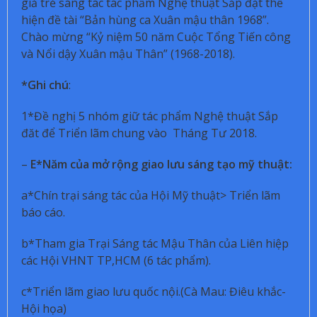
giả trẻ sáng tác tác phẩm Nghệ thuật Sắp đặt thể
hiện đề tài “Bản hùng ca Xuân mậu thân 1968”.
Chào mừng “Kỷ niệm 50 năm Cuộc Tổng Tiến công
và Nổi dậy Xuân mậu Thân” (1968-2018).
*Ghi chú
:
1*Đề nghị 5 nhóm giữ tác phẩm Nghệ thuật Sắp
đăt để Triển lãm chung vào Tháng Tư 2018.
–
E*Năm của mở rộng giao lưu sáng tạo mỹ thuật:
a*Chín trại sáng tác của Hội Mỹ thuật> Triển lãm
báo cáo.
b*Tham gia Trại Sáng tác Mậu Thân của Liên hiệp
các Hội VHNT TP,HCM (6 tác phẩm).
c*Triển lãm giao lưu quốc nội.(Cà Mau: Điêu khắc-
Hội họa)