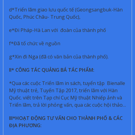
d*Triển lãm giao lưu quốc tế (Geongsangbuk-Hàn
Quốc, Phúc Châu- Trung Quốc),
e*Đi Pháp-Hà Lan với đoàn của thành phố
f*Đã tổ chức về nguồn
g*Xin đi Nga (đã có văn bản của thành phố).
II* CÔNG TÁC QUẢNG BÁ TÁC PHẨM:
*Qua các cuộc Triển lãm in sách, tuyển tập Bienalle
Mỹ thuật trẻ, Tuyển Tập 2017, triển lãm với Hàn
Quốc. viết trên Tạp chí Cục Mỹ thuật Nhiếp ảnh và
Triển lãm, trả lời phỏng vấn, qua các cuộc hội thảo…
III*HOẠT ĐỘNG TƯ VẤN CHO THÀNH PHỐ & CÁC
ĐỊA PHƯƠNG: