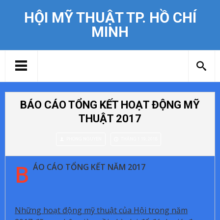
HỘI MỸ THUẬT TP. HỒ CHÍ
MINH
BÁO CÁO TỔNG KẾT HOẠT ĐỘNG MỸ
THUẬT 2017
PHONG NGUYEN
THÁNG 1 19, 2018
B
ÁO CÁO TỔNG KẾT NĂM 2017
Những hoạt động mỹ thuật của Hội trong năm