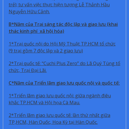
trẻ); tư vấn việc thực hiện tượng Lễ Thảnh Hầu
Nguyễn Hữu Cảnh.
B*Năm của Trại sáng tác độc lập và giao lưu (khai
thác kinh phí xã hội hóa)
1*Trại quốc nội do Hội Mỹ Thuật TP.HCM tổ chức
(9 trại gồm 7 độc lập và 2 giao lưu)
2*Trại quốc tế: “Cuchi Plus Zero” do Lã Quý Tùng tổ
chức, Trại Đại Lãi.
C*Năm của Triển lãm giao lưu quốc nội và quốc tế:
1*Triển lãm giao lưu quốc nội: giữa ngành điêu
khắc TP.HCM và Hội họa Cà Mau.
2*Triển lãm giao lưu quốc tế: lần thứ nhất giữa
TP,HCM, Hàn Quốc, Hoa Kỳ tại Hàn Quốc.