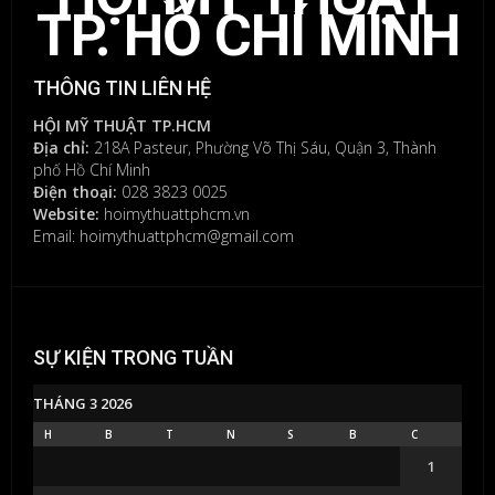
TP. HỒ CHÍ MINH
THÔNG TIN LIÊN HỆ
HỘI MỸ THUẬT TP.HCM
Địa chỉ:
218A Pasteur, Phường Võ Thị Sáu, Quận 3, Thành
phố Hồ Chí Minh
Điện thoại:
028 3823 0025
Website:
hoimythuattphcm.vn
Email: hoimythuattphcm@gmail.com
SỰ KIỆN TRONG TUẦN
THÁNG 3 2026
H
B
T
N
S
B
C
1