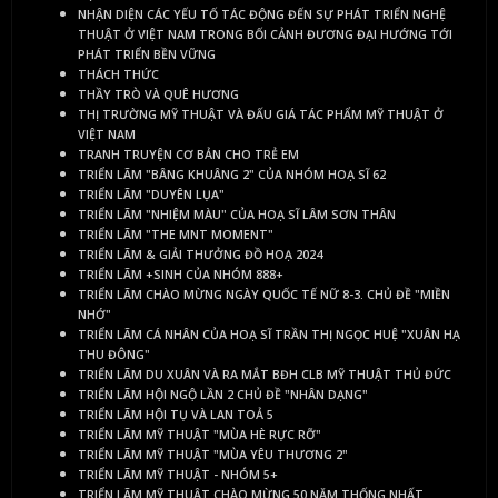
NHẬN DIỆN CÁC YẾU TỐ TÁC ĐỘNG ĐẾN SỰ PHÁT TRIỂN NGHỆ
THUẬT Ở VIỆT NAM TRONG BỐI CẢNH ĐƯƠNG ĐẠI HƯỚNG TỚI
PHÁT TRIỂN BỀN VỮNG
THÁCH THỨC
THẦY TRÒ VÀ QUÊ HƯƠNG
THỊ TRƯỜNG MỸ THUẬT VÀ ĐẤU GIÁ TÁC PHẨM MỸ THUẬT Ở
VIỆT NAM
TRANH TRUYỆN CƠ BẢN CHO TRẺ EM
TRIỂN LÃM "BÂNG KHUÂNG 2" CỦA NHÓM HOẠ SĨ 62
TRIỂN LÃM "DUYÊN LỤA"
TRIỂN LÃM "NHIỆM MÀU" CỦA HOẠ SĨ LÂM SƠN THÂN
TRIỂN LÃM "THE MNT MOMENT"
TRIỂN LÃM & GIẢI THƯỞNG ĐỒ HOẠ 2024
TRIỂN LÃM +SINH CỦA NHÓM 888+
TRIỂN LÃM CHÀO MỪNG NGÀY QUỐC TẾ NỮ 8-3. CHỦ ĐỀ "MIỀN
NHỚ"
TRIỂN LÃM CÁ NHÂN CỦA HOẠ SĨ TRẦN THỊ NGỌC HUỆ "XUÂN HẠ
THU ĐÔNG"
TRIỂN LÃM DU XUÂN VÀ RA MẮT BĐH CLB MỸ THUẬT THỦ ĐỨC
TRIỂN LÃM HỘI NGỘ LẦN 2 CHỦ ĐỀ "NHÂN DẠNG"
TRIỂN LÃM HỘI TỤ VÀ LAN TOẢ 5
TRIỂN LÃM MỸ THUẬT "MÙA HÈ RỰC RỠ"
TRIỂN LÃM MỸ THUẬT "MÙA YÊU THƯƠNG 2"
TRIỂN LÃM MỸ THUẬT - NHÓM 5+
TRIỂN LÃM MỸ THUẬT CHÀO MỪNG 50 NĂM THỐNG NHẤT