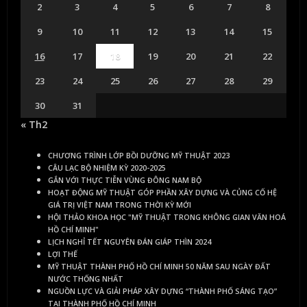
2
3
4
5
6
7
8
9
10
11
12
13
14
15
16
17
18
19
20
21
22
23
24
25
26
27
28
29
30
31
« Th2
CHƯƠNG TRÌNH LỚP BỒI DƯỠNG MỸ THUẬT 2023
CÂU LẠC BỘ NHIỆM KỲ 2020-2025
GẮN VỚI THỰC TIỄN VÙNG ĐÔNG NAM BỘ
HOẠT ĐỘNG MỸ THUẬT GÓP PHẦN XÂY DỰNG VÀ CỦNG CỐ HỆ
GIÁ TRỊ VIỆT NAM TRONG THỜI KỲ MỚI
HỘI THẢO KHOA HỌC "MỸ THUẬT TRONG KHÔNG GIAN VĂN HOÁ
HỒ CHÍ MINH"
LỊCH NGHỈ TẾT NGUYÊN ĐÁN GIÁP THÌN 2024
LỢI THẾ
MỸ THUẬT THÀNH PHỐ HỒ CHÍ MINH 50 NĂM SAU NGÀY ĐẤT
NƯỚC THỐNG NHẤT
NGUỒN LỰC VÀ GIẢI PHÁP XÂY DỰNG “THÀNH PHỐ SÁNG TẠO”
TẠI THÀNH PHỐ HỒ CHÍ MINH