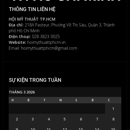
THÔNG TIN LIÊN HỆ
HỘI MỸ THUẬT TP.HCM
Địa chỉ:
218A Pasteur, Phường Võ Thị Sáu, Quận 3, Thành
phố Hồ Chí Minh
Điện thoại:
028 3823 0025
Website:
hoimythuattphcm.vn
Email: hoimythuattphcm@gmail.com
SỰ KIỆN TRONG TUẦN
THÁNG 3 2026
H
B
T
N
S
B
C
1
2
3
4
5
6
7
8
9
10
11
12
13
14
15