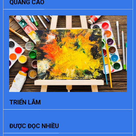
QUẢNG CÁO
TRIỂN LÃM
ĐƯỢC ĐỌC NHIỀU