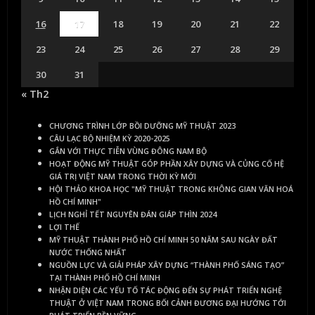
16
17
18
19
20
21
22
23
24
25
26
27
28
29
30
31
« Th2
CHƯƠNG TRÌNH LỚP BỒI DƯỠNG MỸ THUẬT 2023
CÂU LẠC BỘ NHIỆM KỲ 2020-2025
GẮN VỚI THỰC TIỄN VÙNG ĐÔNG NAM BỘ
HOẠT ĐỘNG MỸ THUẬT GÓP PHẦN XÂY DỰNG VÀ CỦNG CỐ HỆ
GIÁ TRỊ VIỆT NAM TRONG THỜI KỲ MỚI
HỘI THẢO KHOA HỌC "MỸ THUẬT TRONG KHÔNG GIAN VĂN HOÁ
HỒ CHÍ MINH"
LỊCH NGHỈ TẾT NGUYÊN ĐÁN GIÁP THÌN 2024
LỢI THẾ
MỸ THUẬT THÀNH PHỐ HỒ CHÍ MINH 50 NĂM SAU NGÀY ĐẤT
NƯỚC THỐNG NHẤT
NGUỒN LỰC VÀ GIẢI PHÁP XÂY DỰNG “THÀNH PHỐ SÁNG TẠO”
TẠI THÀNH PHỐ HỒ CHÍ MINH
NHẬN DIỆN CÁC YẾU TỐ TÁC ĐỘNG ĐẾN SỰ PHÁT TRIỂN NGHỆ
THUẬT Ở VIỆT NAM TRONG BỐI CẢNH ĐƯƠNG ĐẠI HƯỚNG TỚI