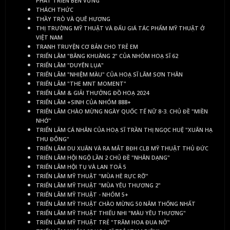
PHÁT TRIỂN BỀN VỮNG
THÁCH THỨC
THẦY TRÒ VÀ QUÊ HƯƠNG
THỊ TRƯỜNG MỸ THUẬT VÀ ĐẤU GIÁ TÁC PHẨM MỸ THUẬT Ở
VIỆT NAM
TRANH TRUYỆN CƠ BẢN CHO TRẺ EM
TRIỂN LÃM "BÂNG KHUÂNG 2" CỦA NHÓM HOẠ SĨ 62
TRIỂN LÃM "DUYÊN LỤA"
TRIỂN LÃM "NHIỆM MÀU" CỦA HOẠ SĨ LÂM SƠN THÂN
TRIỂN LÃM "THE MNT MOMENT"
TRIỂN LÃM & GIẢI THƯỞNG ĐỒ HOẠ 2024
TRIỂN LÃM +SINH CỦA NHÓM 888+
TRIỂN LÃM CHÀO MỪNG NGÀY QUỐC TẾ NỮ 8-3. CHỦ ĐỀ "MIỀN
NHỚ"
TRIỂN LÃM CÁ NHÂN CỦA HOẠ SĨ TRẦN THỊ NGỌC HUỆ "XUÂN HẠ
THU ĐÔNG"
TRIỂN LÃM DU XUÂN VÀ RA MẮT BĐH CLB MỸ THUẬT THỦ ĐỨC
TRIỂN LÃM HỘI NGỘ LẦN 2 CHỦ ĐỀ "NHÂN DẠNG"
TRIỂN LÃM HỘI TỤ VÀ LAN TOẢ 5
TRIỂN LÃM MỸ THUẬT "MÙA HÈ RỰC RỠ"
TRIỂN LÃM MỸ THUẬT "MÙA YÊU THƯƠNG 2"
TRIỂN LÃM MỸ THUẬT - NHÓM 5+
TRIỂN LÃM MỸ THUẬT CHÀO MỪNG 50 NĂM THỐNG NHẤT
TRIỂN LÃM MỸ THUẬT THIẾU NHI "MÀU YÊU THƯƠNG"
TRIỂN LÃM MỸ THUẬT TRẺ "TRĂM HOA ĐUA NỞ"