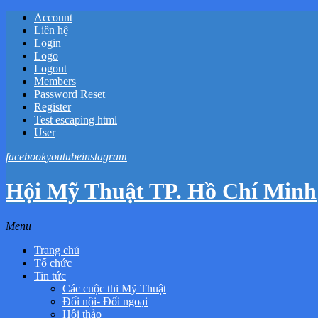
Account
Liên hệ
Login
Logo
Logout
Members
Password Reset
Register
Test escaping html
User
facebook
youtube
instagram
Hội Mỹ Thuật TP. Hồ Chí Minh
Menu
Trang chủ
Tổ chức
Tin tức
Các cuộc thi Mỹ Thuật
Đối nội- Đối ngoại
Hội thảo