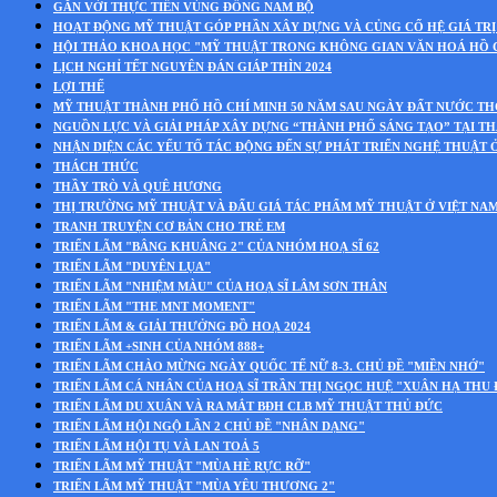
GẮN VỚI THỰC TIỄN VÙNG ĐÔNG NAM BỘ
HOẠT ĐỘNG MỸ THUẬT GÓP PHẦN XÂY DỰNG VÀ CỦNG CỐ HỆ GIÁ TRỊ
HỘI THẢO KHOA HỌC "MỸ THUẬT TRONG KHÔNG GIAN VĂN HOÁ HỒ 
LỊCH NGHỈ TẾT NGUYÊN ĐÁN GIÁP THÌN 2024
LỢI THẾ
MỸ THUẬT THÀNH PHỐ HỒ CHÍ MINH 50 NĂM SAU NGÀY ĐẤT NƯỚC T
NGUỒN LỰC VÀ GIẢI PHÁP XÂY DỰNG “THÀNH PHỐ SÁNG TẠO” TẠI T
NHẬN DIỆN CÁC YẾU TỐ TÁC ĐỘNG ĐẾN SỰ PHÁT TRIỂN NGHỆ THUẬT 
THÁCH THỨC
THẦY TRÒ VÀ QUÊ HƯƠNG
THỊ TRƯỜNG MỸ THUẬT VÀ ĐẤU GIÁ TÁC PHẨM MỸ THUẬT Ở VIỆT NA
TRANH TRUYỆN CƠ BẢN CHO TRẺ EM
TRIỂN LÃM "BÂNG KHUÂNG 2" CỦA NHÓM HOẠ SĨ 62
TRIỂN LÃM "DUYÊN LỤA"
TRIỂN LÃM "NHIỆM MÀU" CỦA HOẠ SĨ LÂM SƠN THÂN
TRIỂN LÃM "THE MNT MOMENT"
TRIỂN LÃM & GIẢI THƯỞNG ĐỒ HOẠ 2024
TRIỂN LÃM +SINH CỦA NHÓM 888+
TRIỂN LÃM CHÀO MỪNG NGÀY QUỐC TẾ NỮ 8-3. CHỦ ĐỀ "MIỀN NHỚ"
TRIỂN LÃM CÁ NHÂN CỦA HOẠ SĨ TRẦN THỊ NGỌC HUỆ "XUÂN HẠ THU
TRIỂN LÃM DU XUÂN VÀ RA MẮT BĐH CLB MỸ THUẬT THỦ ĐỨC
TRIỂN LÃM HỘI NGỘ LẦN 2 CHỦ ĐỀ "NHÂN DẠNG"
TRIỂN LÃM HỘI TỤ VÀ LAN TOẢ 5
TRIỂN LÃM MỸ THUẬT "MÙA HÈ RỰC RỠ"
TRIỂN LÃM MỸ THUẬT "MÙA YÊU THƯƠNG 2"