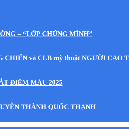
ƯỜNG – “LỚP CHÚNG MÌNH”
NG CHIẾN và CLB mỹ thuật NGƯỜI CAO 
ẮT ĐIỂM MÀU 2025
NGUYỄN THÀNH QUỐC THẠNH