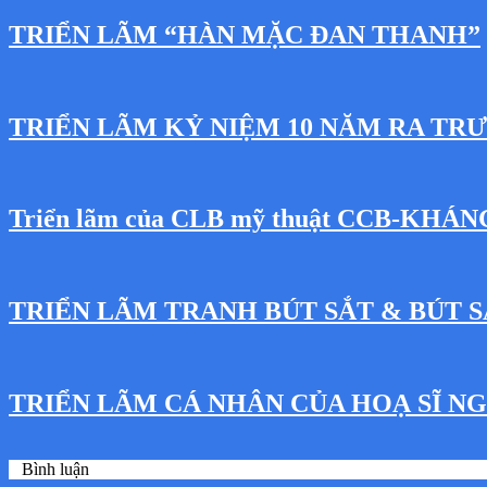
TRIỂN LÃM “HÀN MẶC ĐAN THANH”
TRIỂN LÃM KỶ NIỆM 10 NĂM RA TR
Triển lãm của CLB mỹ thuật CCB-KHÁ
TRIỂN LÃM TRANH BÚT SẮT & BÚT S
TRIỂN LÃM CÁ NHÂN CỦA HOẠ SĨ 
0
Bình luận