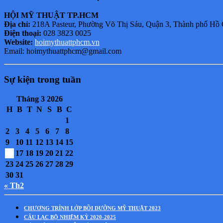
HỘI MỸ THUẬT TP.HCM
Địa chỉ:
218A Pasteur, Phường Võ Thị Sáu, Quận 3, Thành phố Hồ
Điện thoại:
028 3823 0025
Website:
hoimythuattphcm.vn
Email: hoimythuattphcm@gmail.com
Sự kiện trong tuần
Tháng 3 2026
H
B
T
N
S
B
C
1
2
3
4
5
6
7
8
9
10
11
12
13
14
15
16
17
18
19
20
21
22
23
24
25
26
27
28
29
30
31
« Th2
CHƯƠNG TRÌNH LỚP BỒI DƯỠNG MỸ THUẬT 2023
CÂU LẠC BỘ NHIỆM KỲ 2020-2025