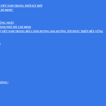
 VIỆT NAM TRONG THỜI KỲ MỚI
CHÍ MINH"
HỐNG NHẤT
HÀNH PHỐ HỒ CHÍ MINH
Ở VIỆT NAM TRONG BỐI CẢNH ĐƯƠNG ĐẠI HƯỚNG TỚI PHÁT TRIỂN BỀN VỮNG
M
 ĐÔNG"