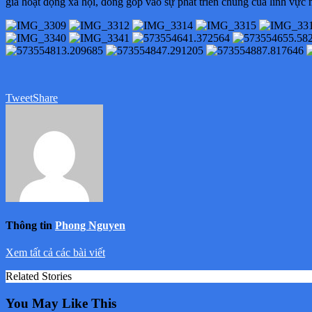
gia hoạt động xã hội, đóng góp vào sự phát triển chung của lĩnh vực 
Tweet
Share
Thông tin
Phong Nguyen
Xem tất cả các bài viết
Related Stories
You May Like This