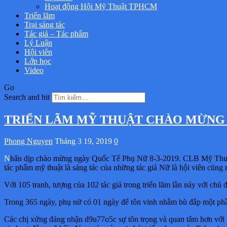
Hoạt động Hội Mỹ Thuật TPHCM
Triển lãm
Trại sáng tác
Tác giả – Tác phẩm
Lý Luận
Hội viên
Lớp học
Video
Go
Search and hit
TRIỂN LÃM MỸ THUẬT CHÀO MỪNG N
Phong Nguyen
Tháng 3 19, 2019
0
Nhân dịp chào mừng ngày Quốc Tế Phụ Nữ 8-3-2019. CLB Mỹ Thuật Nữ Hội Mỹ Thuật Tp. Hồ Chí Minh cùng với Ban Nữ Công-Công đoàn trường Đại Học Mỹ Thuật Tp. Hồ Chí Minh tổ chức triển lãm
tác phẩm mỹ thuật là sáng tác của những tác giả Nữ là hội viên cũng
Với 105 tranh, tượng của 102 tác giả trong triển lãm lần náy với ch
Trong 365 ngày, phụ nữ có 01 ngày để tôn vinh nhằm bù đắp một phần
Các chị xứng đáng nhận d9u77o5c sự tôn trọng và quan tâm hơn với nh