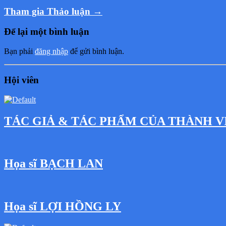
Tham gia Thảo luận →
Để lại một bình luận
Bạn phải
đăng nhập
để gửi bình luận.
Hội viên
TÁC GIẢ & TÁC PHẨM CỦA THÀNH V
Họa sĩ BẠCH LAN
Họa sĩ LỢI HỒNG LY