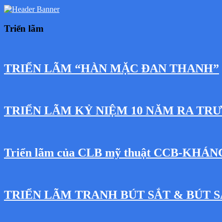
Triển lãm
TRIỂN LÃM “HÀN MẶC ĐAN THANH”
TRIỂN LÃM KỶ NIỆM 10 NĂM RA TR
Triển lãm của CLB mỹ thuật CCB-KHÁ
TRIỂN LÃM TRANH BÚT SẮT & BÚT S