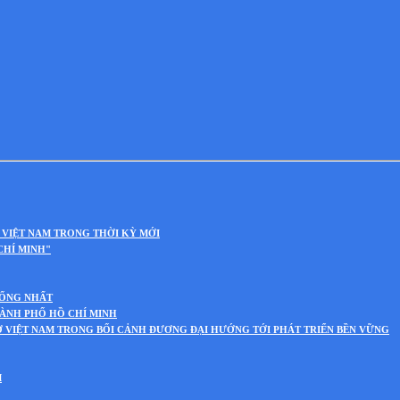
 VIỆT NAM TRONG THỜI KỲ MỚI
CHÍ MINH"
HỐNG NHẤT
HÀNH PHỐ HỒ CHÍ MINH
Ở VIỆT NAM TRONG BỐI CẢNH ĐƯƠNG ĐẠI HƯỚNG TỚI PHÁT TRIỂN BỀN VỮNG
M