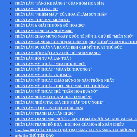
TRIỂN LÃM "BÂNG KHUÂNG 2" CỦA NHÓM HOẠ SĨ 62
TRIỂN LÃM "DUYÊN LỤA"
TRIỂN LÃM "NHIỆM MÀU" CỦA HOẠ SĨ LÂM SƠN THÂN
TRIỂN LÃM "THE MNT MOMENT"
TRIỂN LÃM & GIẢI THƯỞNG ĐỒ HOẠ 2024
TRIỂN LÃM +SINH CỦA NHÓM 888+
TRIỂN LÃM CHÀO MỪNG NGÀY QUỐC TẾ NỮ 8-3. CHỦ ĐỀ "MIỀN NHỚ"
TRIỂN LÃM CÁ NHÂN CỦA HOẠ SĨ TRẦN THỊ NGỌC HUỆ "XUÂN HẠ THU
TRIỂN LÃM DU XUÂN VÀ RA MẮT BĐH CLB MỸ THUẬT THỦ ĐỨC
TRIỂN LÃM HỘI NGỘ LẦN 2 CHỦ ĐỀ "NHÂN DẠNG"
TRIỂN LÃM HỘI TỤ VÀ LAN TOẢ 5
TRIỂN LÃM MỸ THUẬT "MÙA HÈ RỰC RỠ"
TRIỂN LÃM MỸ THUẬT "MÙA YÊU THƯƠNG 2"
TRIỂN LÃM MỸ THUẬT - NHÓM 5+
TRIỂN LÃM MỸ THUẬT CHÀO MỪNG 50 NĂM THỐNG NHẤT
TRIỂN LÃM MỸ THUẬT THIẾU NHI "MÀU YÊU THƯƠNG"
TRIỂN LÃM MỸ THUẬT TRẺ "TRĂM HOA ĐUA NỞ"
TRIỂN LÃM NHÓM 03 HOẠ SĨ TRẺ "TAM DIỆN"
TRIỂN LÃM NHÓM TÁC GIẢ THƯ PHÁP "DU Ư NGHỆ"
TRIỂN LÃM SƠ KẾT TST ĐIÊU KHẮC 2024
TRIỂN LÃM TRANH LỤA LẦN III-2024
TRIỂN LÃM TRANH MÀU NƯỚC 2024 (CLB MÀU NƯỚC SÀI GÒN VÀ BÁO C
TRIỂN LÃM TRANH ĐỒ HOẠ - HỘI HOẠ CỦA HOẠ SĨ XUÂN CHIỂU
Triển lãm BÁO CÁO THÀNH QUẢ TRẠI SÁNG TÁC VÀ SÁNG TÁC MỚI 2024
triển lãm THÚ TIÊU DAO