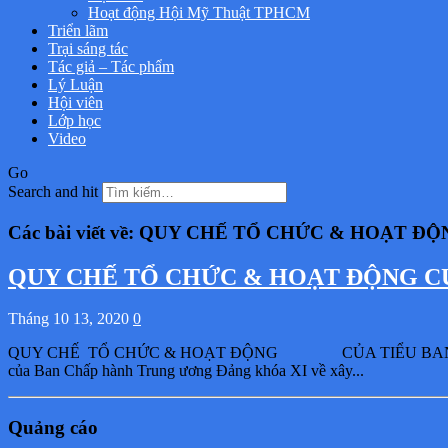
Hoạt động Hội Mỹ Thuật TPHCM
Triển lãm
Trại sáng tác
Tác giả – Tác phẩm
Lý Luận
Hội viên
Lớp học
Video
Go
Search and hit
Các bài viết về: QUY CHẾ TỔ CHỨC & HOẠT ĐỘ
QUY CHẾ TỔ CHỨC & HOẠT ĐỘNG CỦA 
Tháng 10 13, 2020
0
QUY CHẾ TỔ CHỨC & HOẠT ĐỘNG CỦA TIỂU BAN ĐỐI 
của Ban Chấp hành Trung ương Đảng khóa XI về xây...
Quảng cáo