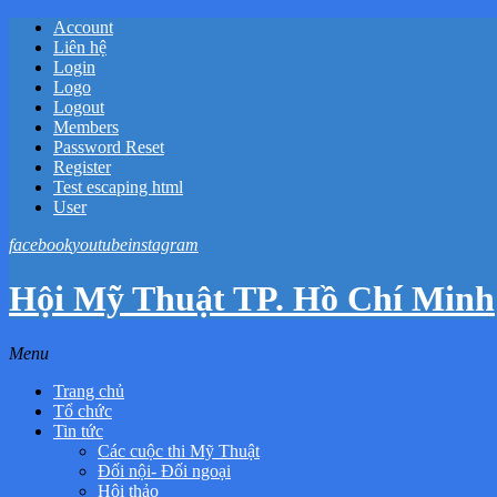
Account
Liên hệ
Login
Logo
Logout
Members
Password Reset
Register
Test escaping html
User
facebook
youtube
instagram
Hội Mỹ Thuật TP. Hồ Chí Minh
Menu
Trang chủ
Tổ chức
Tin tức
Các cuộc thi Mỹ Thuật
Đối nội- Đối ngoại
Hội thảo