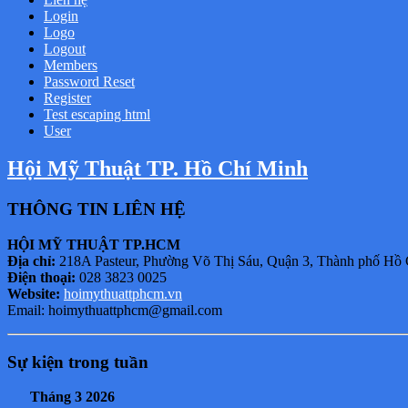
Login
Logo
Logout
Members
Password Reset
Register
Test escaping html
User
Hội Mỹ Thuật TP. Hồ Chí Minh
THÔNG TIN LIÊN HỆ
HỘI MỸ THUẬT TP.HCM
Địa chỉ:
218A Pasteur, Phường Võ Thị Sáu, Quận 3, Thành phố Hồ
Điện thoại:
028 3823 0025
Website:
hoimythuattphcm.vn
Email: hoimythuattphcm@gmail.com
Sự kiện trong tuần
Tháng 3 2026