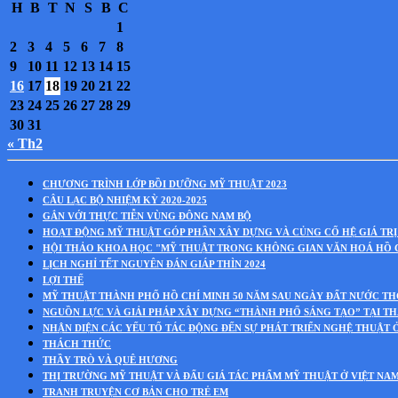
H
B
T
N
S
B
C
1
2
3
4
5
6
7
8
9
10
11
12
13
14
15
16
17
18
19
20
21
22
23
24
25
26
27
28
29
30
31
« Th2
CHƯƠNG TRÌNH LỚP BỒI DƯỠNG MỸ THUẬT 2023
CÂU LẠC BỘ NHIỆM KỲ 2020-2025
GẮN VỚI THỰC TIỄN VÙNG ĐÔNG NAM BỘ
HOẠT ĐỘNG MỸ THUẬT GÓP PHẦN XÂY DỰNG VÀ CỦNG CỐ HỆ GIÁ TRỊ
HỘI THẢO KHOA HỌC "MỸ THUẬT TRONG KHÔNG GIAN VĂN HOÁ HỒ 
LỊCH NGHỈ TẾT NGUYÊN ĐÁN GIÁP THÌN 2024
LỢI THẾ
MỸ THUẬT THÀNH PHỐ HỒ CHÍ MINH 50 NĂM SAU NGÀY ĐẤT NƯỚC T
NGUỒN LỰC VÀ GIẢI PHÁP XÂY DỰNG “THÀNH PHỐ SÁNG TẠO” TẠI T
NHẬN DIỆN CÁC YẾU TỐ TÁC ĐỘNG ĐẾN SỰ PHÁT TRIỂN NGHỆ THUẬT 
THÁCH THỨC
THẦY TRÒ VÀ QUÊ HƯƠNG
THỊ TRƯỜNG MỸ THUẬT VÀ ĐẤU GIÁ TÁC PHẨM MỸ THUẬT Ở VIỆT NA
TRANH TRUYỆN CƠ BẢN CHO TRẺ EM